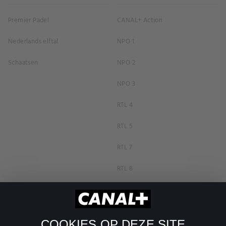
Premier Padel
CANAL+ Action
Nederlands elftal
NPO 1
Schaatsen
NPO 2
NPO 3
RTL 4
RTL 5
RTL 7
RTL 8
RTL Z
SBS6
COOKIES OP DEZE SITE