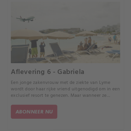
Aflevering 6 - Gabriela
Een jonge zakenvrouw met de ziekte van Lyme
wordt door haar rijke vriend uitgenodigd om in een
exclusief resort te genezen. Maar wanneer ze
Gaby's mishandelde lichaam vinden, gaan de Zuid-
Afrikaanse autoriteiten op jacht naar een monster.
ABONNEER NU