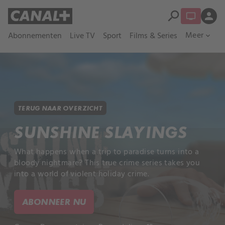
search
person
Meer
Abonnementen
Live TV
Sport
Films & Series
expand_more
TERUG NAAR OVERZICHT
SUNSHINE SLAYINGS
What happens when a trip to paradise turns into a
bloody nightmare? This true crime series takes you
into a world of violent holiday crime.
ABONNEER NU