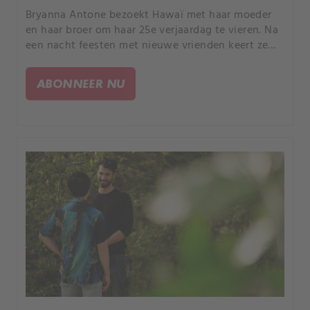
Bryanna Antone bezoekt Hawaï met haar moeder
en haar broer om haar 25e verjaardag te vieren. Na
een nacht feesten met nieuwe vrienden keert ze
niet terug naar haar hotelkamer en wordt ze
drijvend in de branding van een nabijgelegen
ABONNEER NU
strand gevonden.