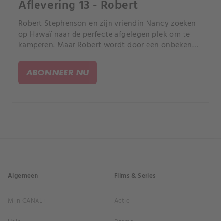
Aflevering 13 - Robert
Robert Stephenson en zijn vriendin Nancy zoeken
op Hawaï naar de perfecte afgelegen plek om te
kamperen. Maar Robert wordt door een onbekende
aanvaller vanuit het omringende bos naar zijn
dood gelokt.
ABONNEER NU
Algemeen
Films & Series
Mijn CANAL+
Actie