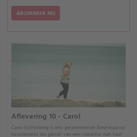
door Noord-Californië en hun lichamen worden
uiteindelijk ontdekt op een strand.
ABONNEER NU
Aflevering 10 - Carol
Carol Schlosberg is een getalenteerde Amerikaanse
kunstenares die geniet van een vakantie met haar