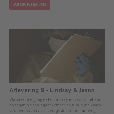
lukt het de detectives de moordenaar te pakken
ABONNEER NU
voordat het te laat is?.
Aflevering 9 - Lindsay & Jason
Wanneer het jonge stel Lindsay en Jason niet komt
opdagen op een bijeenkomst van hun bijbelkamp
voor wildwatervaren, volgt de politie hun weg