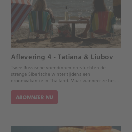
Aflevering 4 - Tatiana & Liubov
Twee Russische vriendinnen ontvluchten de
strenge Siberische winter tijdens een
droomvakantie in Thailand. Maar wanneer ze het
doelwit worden van een dodelijke schutter,
verandert de droom in een nachtmerrie.
ABONNEER NU