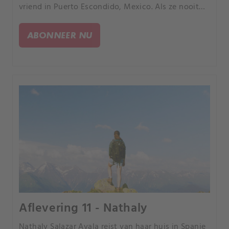
vriend in Puerto Escondido, Mexico. Als ze nooit
terugkomt van een strandwandeling begint de
jacht op de moordenaar.
ABONNEER NU
Aflevering 11 - Nathaly
Nathaly Salazar Ayala reist van haar huis in Spanje