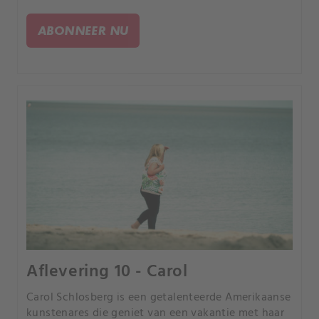
door Noord-Californië en hun lichamen worden
uiteindelijk ontdekt op een strand.
ABONNEER NU
Aflevering 10 - Carol
Carol Schlosberg is een getalenteerde Amerikaanse
kunstenares die geniet van een vakantie met haar