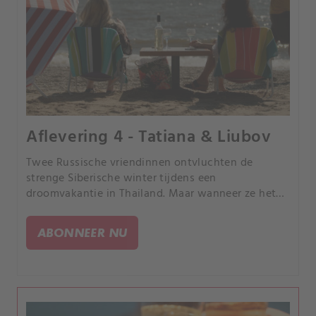
Aflevering 4 - Tatiana & Liubov
Twee Russische vriendinnen ontvluchten de
strenge Siberische winter tijdens een
droomvakantie in Thailand. Maar wanneer ze het
doelwit worden van een dodelijke schutter,
verandert de droom in een nachtmerrie.
ABONNEER NU