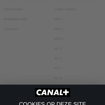
Premier Padel
CANAL+ Action
Nederlands elftal
NPO 1
Schaatsen
NPO 2
NPO 3
RTL 4
RTL 5
RTL 7
RTL 8
RTL Z
SBS6
COOKIES OP DEZE SITE