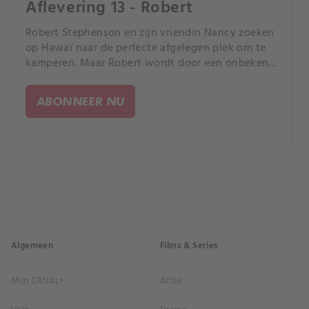
Aflevering 13 - Robert
Robert Stephenson en zijn vriendin Nancy zoeken
op Hawaï naar de perfecte afgelegen plek om te
kamperen. Maar Robert wordt door een onbekende
aanvaller vanuit het omringende bos naar zijn
dood gelokt.
ABONNEER NU
Algemeen
Films & Series
Mijn CANAL+
Actie