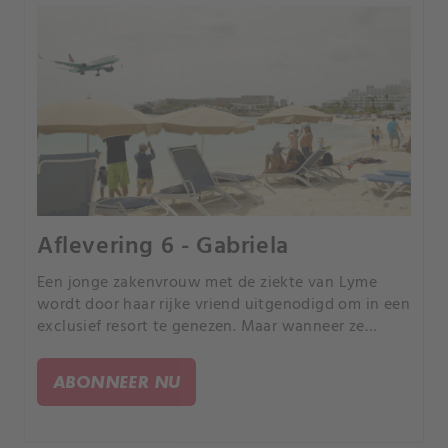
Aflevering 6 - Gabriela
Een jonge zakenvrouw met de ziekte van Lyme
wordt door haar rijke vriend uitgenodigd om in een
exclusief resort te genezen. Maar wanneer ze
Gaby's mishandelde lichaam vinden, gaan de Zuid-
Afrikaanse autoriteiten op jacht naar een monster.
ABONNEER NU