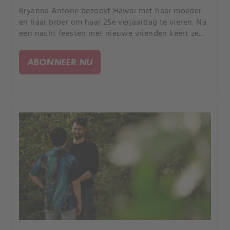
Bryanna Antone bezoekt Hawaï met haar moeder
en haar broer om haar 25e verjaardag te vieren. Na
een nacht feesten met nieuwe vrienden keert ze
niet terug naar haar hotelkamer en wordt ze
drijvend in de branding van een nabijgelegen
ABONNEER NU
strand gevonden.