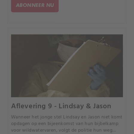
lukt het de detectives de moordenaar te pakken
ABONNEER NU
voordat het te laat is?.
Aflevering 9 - Lindsay & Jason
Wanneer het jonge stel Lindsay en Jason niet komt
opdagen op een bijeenkomst van hun bijbelkamp
voor wildwatervaren, volgt de politie hun weg