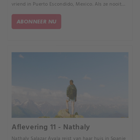
vriend in Puerto Escondido, Mexico. Als ze nooit
terugkomt van een strandwandeling begint de
jacht op de moordenaar.
ABONNEER NU
Aflevering 11 - Nathaly
Nathaly Salazar Ayala reist van haar huis in Spanje