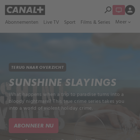
search
person
Meer
Abonnementen
Live TV
Sport
Films & Series
expand_more
TERUG NAAR OVERZICHT
SUNSHINE SLAYINGS
What happens when a trip to paradise turns into a
bloody nightmare? This true crime series takes you
into a world of violent holiday crime.
ABONNEER NU