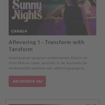
Aflevering 1 - Transform with
Tansform
Amerikaanse spraytan-ondernemers Martin en
Vicki Marvin raken verstrikt in de Australische
onderwereld wanneer een afpersingspoging
dodelijk uit de hand loopt. Hun succesvolle leven
verandert in een gevaarlijk spel om te overleven.
ABONNEER NU