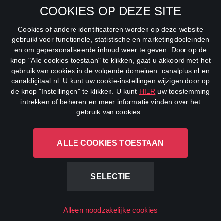
COOKIES OP DEZE SITE
Net5
Cookies of andere identificatoren worden op deze website
Veronica
gebruikt voor functionele, statistische en marketingdoeleinden
en om gepersonaliseerde inhoud weer te geven. Door op de
DreamWorks Channel
knop "Alle cookies toestaan" te klikken, gaat u akkoord met het
gebruik van cookies in de volgende domeinen: canalplus.nl en
canaldigitaal.nl. U kunt uw cookie-instellingen wijzigen door op
de knop "Instellingen" te klikken. U kunt
HIER
uw toestemming
intrekken of beheren en meer informatie vinden over het
gebruik van cookies.
ALLE COOKIES TOESTAAN
CANAL+ Luxembourg S. à r.l., Rue Albert Borschette 4, L-1246
Luxembourg R.C.S.
Luxembourg: B 87.905
SELECTIE
All rights reserved
Alleen noodzakelijke cookies