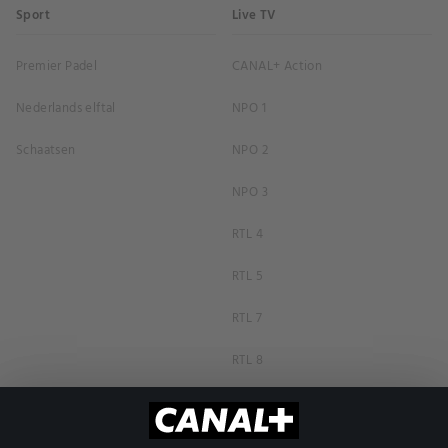
Sport
Live TV
Premier Padel
CANAL+ Action
Nederlands elftal
NPO 1
Schaatsen
NPO 2
NPO 3
RTL 4
RTL 5
RTL 7
RTL 8
RTL Z
SBS6