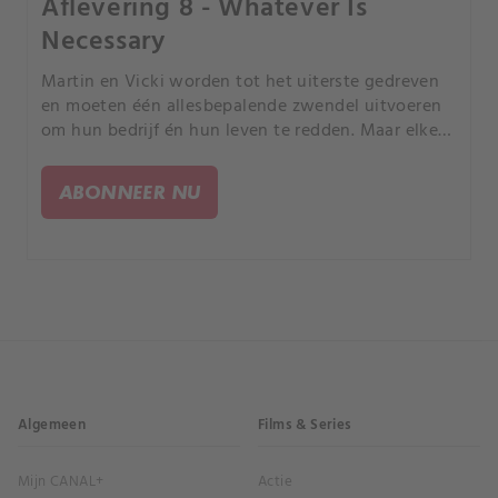
Aflevering 8 - Whatever Is
Necessary
Martin en Vicki worden tot het uiterste gedreven
en moeten één allesbepalende zwendel uitvoeren
om hun bedrijf én hun leven te redden. Maar elke
keuze heeft een prijs, wie blijft er nog over?.
ABONNEER NU
Algemeen
Films & Series
Mijn CANAL+
Actie