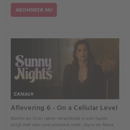
marketingstunt hen juist dichter bij haar
gevaarlijke aandacht.
ABONNEER NU
Aflevering 6 - On a Cellular Level
Martin en Vicki raken verwikkeld in een harde
strijd met een concurrerend merk. Joyce en Nova