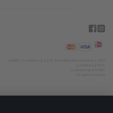
CANAL+ Luxembourg S. à r.l., Rue Albert Borschette 4, L-1246
Luxembourg R.C.S.
Luxembourg: B 87.905
All rights reserved