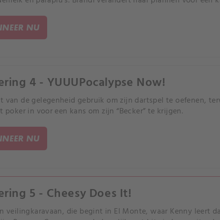
emelk en paraplu's. Brandi verandert haar plannen voor een k
NEER NU
ering 4 - YUUUPocalypse Now!
t van de gelegenheid gebruik om zijn dartspel te oefenen, terw
t poker in voor een kans om zijn “Becker” te krijgen.
NEER NU
ering 5 - Cheesy Does It!
en veilingkaravaan, die begint in El Monte, waar Kenny leert d