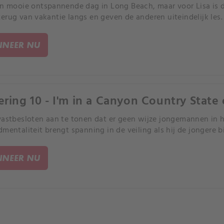
en mooie ontspannende dag in Long Beach, maar voor Lisa is 
erug van vakantie langs en geven de anderen uiteindelijk les.
NEER NU
ering 10 - I'm in a Canyon Country State
vastbesloten aan te tonen dat er geen wijze jongemannen in he
dmentaliteit brengt spanning in de veiling als hij de jongere bi
NEER NU