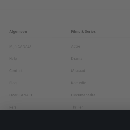
Algemeen
Films & Series
Mijn CANAL+
Actie
Help
Drama
Contact
Misdaad
Blog
Komedie
Over CANAL+
Documentaire
Pers
Thriller
Vacatures
Geschiedenis