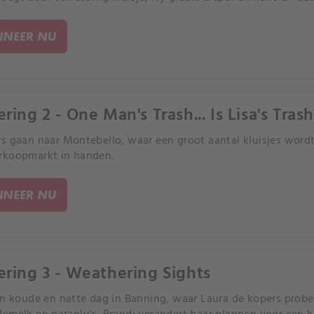
NEER NU
ring 2 - One Man's Trash... Is Lisa's Trash
s gaan naar Montebello, waar een groot aantal kluisjes wordt 
rkoopmarkt in handen.
NEER NU
ering 3 - Weathering Sights
en koude en natte dag in Banning, waar Laura de kopers prob