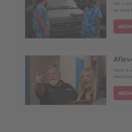
Het is e
op weg t
ABON
Aflev
Dave is 
wedstrij
ABON