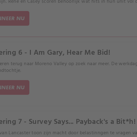
 zijn. Rene en Casey scoren behoorlijk wat hits in hun unit vol 
NEER NU
ering 6 - I Am Gary, Hear Me Bid!
eren terug naar Moreno Valley op zoek naar meer. De werkda
ndtochtje.
NEER NU
ring 7 - Survey Says... Payback's a Bit*h!
van Lancaster toon zijn macht door belastinngen te vragen van