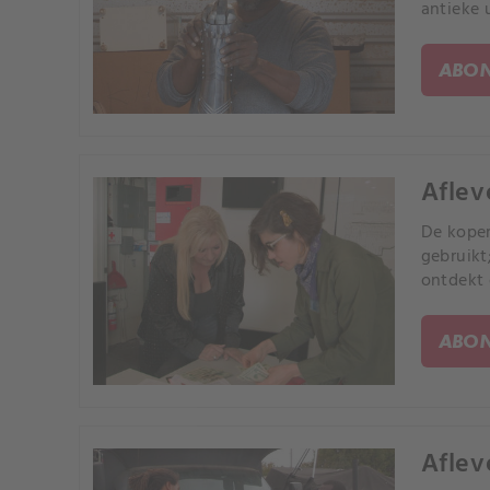
antieke 
ABON
Aflev
De koper
gebruikt
ontdekt 
ABON
Aflev