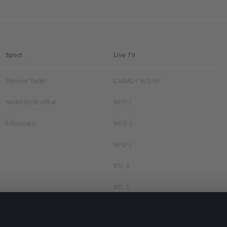
Sport
Live TV
Premier Padel
CANAL+ Action
Nederlands elftal
NPO 1
Schaatsen
NPO 2
NPO 3
RTL 4
RTL 5
RTL 7