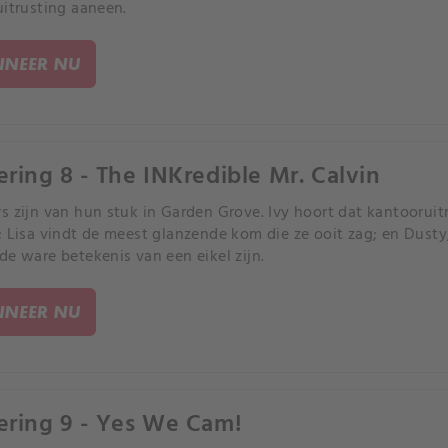
uitrusting aaneen.
NEER NU
ering 8 - The INKredible Mr. Calvin
s zijn van hun stuk in Garden Grove. Ivy hoort dat kantoorui
; Lisa vindt de meest glanzende kom die ze ooit zag; en Dusty,
de ware betekenis van een eikel zijn.
NEER NU
ering 9 - Yes We Cam!