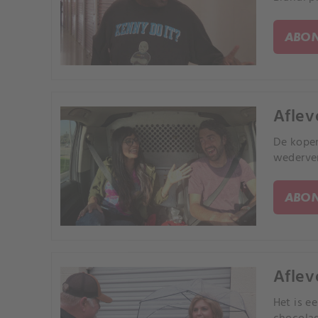
ABON
Afleve
De koper
wederve
ABON
Aflev
Het is e