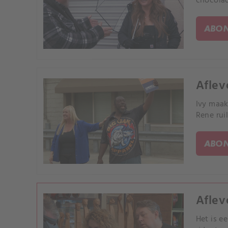
chocolad
ABON
Aflev
Ivy maak
Rene ruil
ABON
Aflev
Het is e