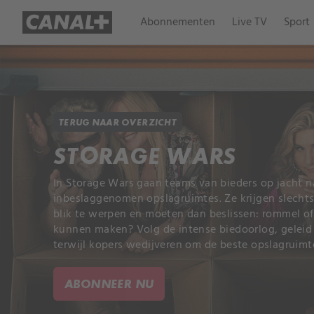
Abonnementen
Live TV
Sport
TERUG NAAR OVERZICHT
STORAGE WARS
In Storage Wars gaan teams van bieders op jacht n
inbeslaggenomen opslagruimtes. Ze krijgen slech
blik te werpen en moeten dan beslissen: rommel of
kunnen maken? Volg de intense biedoorlog, geleid
terwijl kopers wedijveren om de beste opslagruimt
ABONNEER NU