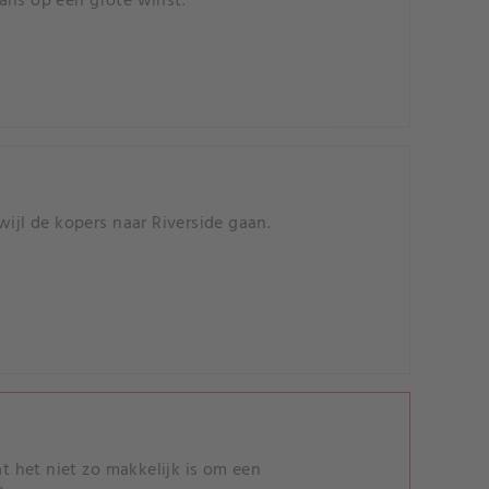
ans op een grote winst.
ijl de kopers naar Riverside gaan.
at het niet zo makkelijk is om een