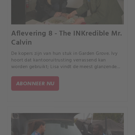
Aflevering 8 - The INKredible Mr.
Calvin
De kopers zijn van hun stuk in Garden Grove. Ivy
hoort dat kantooruitrusting verrassend kan
worden gebruikt; Lisa vindt de meest glanzende
kom die ze ooit zag; en Dusty, die iedereen op de
kast jaagt, ontdekt de ware betekenis van een
ABONNEER NU
eikel zijn.