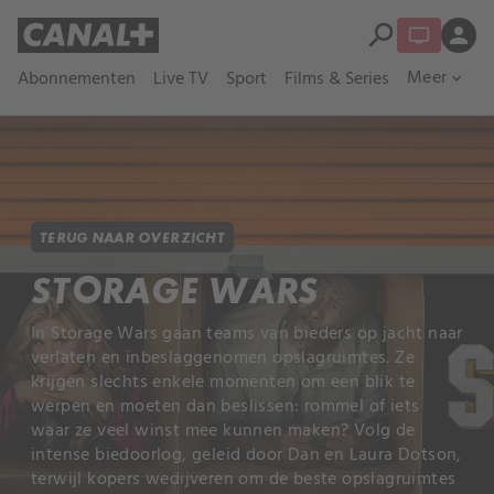
search
person
Meer
Abonnementen
Live TV
Sport
Films & Series
expand_more
TERUG NAAR OVERZICHT
STORAGE WARS
In Storage Wars gaan teams van bieders op jacht naar
verlaten en inbeslaggenomen opslagruimtes. Ze
krijgen slechts enkele momenten om een blik te
werpen en moeten dan beslissen: rommel of iets
waar ze veel winst mee kunnen maken? Volg de
intense biedoorlog, geleid door Dan en Laura Dotson,
terwijl kopers wedijveren om de beste opslagruimtes