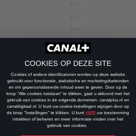
RTL 5
RTL 7
RTL 8
RTL Z
SBS6
COOKIES OP DEZE SITE
Net5
Cookies of andere identificatoren worden op deze website
Veronica
gebruikt voor functionele, statistische en marketingdoeleinden
en om gepersonaliseerde inhoud weer te geven. Door op de
DreamWorks Channel
knop "Alle cookies toestaan" te klikken, gaat u akkoord met het
gebruik van cookies in de volgende domeinen: canalplus.nl en
canaldigitaal.nl. U kunt uw cookie-instellingen wijzigen door op
de knop "Instellingen" te klikken. U kunt
HIER
uw toestemming
intrekken of beheren en meer informatie vinden over het
gebruik van cookies.