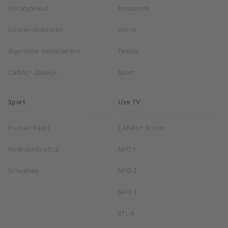
Privacybeleid
Romantiek
Cookievoorkeuren
Horror
Algemene Voorwaarden
Familie
CANAL+ Zakelijk
Sport
Sport
Live TV
Premier Padel
CANAL+ Action
Nederlands elftal
NPO 1
Schaatsen
NPO 2
NPO 3
RTL 4