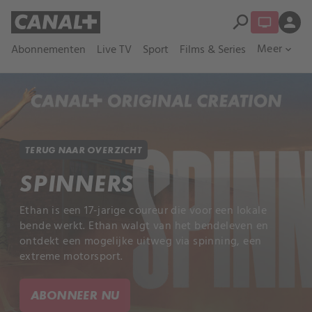
search
person
Meer
Abonnementen
Live TV
Sport
Films & Series
expand_more
TERUG NAAR OVERZICHT
SPINNERS
Ethan is een 17-jarige coureur die voor een lokale
bende werkt. Ethan walgt van het bendeleven en
ontdekt een mogelijke uitweg via spinning, een
extreme motorsport.
ABONNEER NU