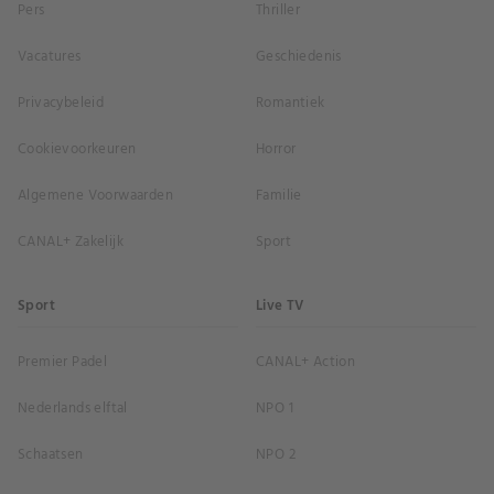
Pers
Thriller
Vacatures
Geschiedenis
Privacybeleid
Romantiek
Cookievoorkeuren
Horror
Algemene Voorwaarden
Familie
CANAL+ Zakelijk
Sport
Sport
Live TV
Premier Padel
CANAL+ Action
Nederlands elftal
NPO 1
Schaatsen
NPO 2