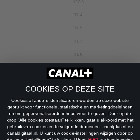
NPO 3
RTL 4
RTL 5
RTL 7
RTL 8
RTL Z
SBS6
COOKIES OP DEZE SITE
Net5
Cookies of andere identificatoren worden op deze website
Veronica
gebruikt voor functionele, statistische en marketingdoeleinden
en om gepersonaliseerde inhoud weer te geven. Door op de
DreamWorks Channel
knop "Alle cookies toestaan" te klikken, gaat u akkoord met het
gebruik van cookies in de volgende domeinen: canalplus.nl en
canaldigitaal.nl. U kunt uw cookie-instellingen wijzigen door op
de knop "Instellingen" te klikken. U kunt
HIER
uw toestemming