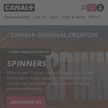
search
person
Meer
Abonnementen
Live TV
Sport
Films & Series
expand_more
TERUG NAAR OVERZICHT
SPINNERS
Ethan is een 17-jarige coureur die voor een lokale
bende werkt. Ethan walgt van het bendeleven en
ontdekt een mogelijke uitweg via spinning, een
extreme motorsport.
ABONNEER NU