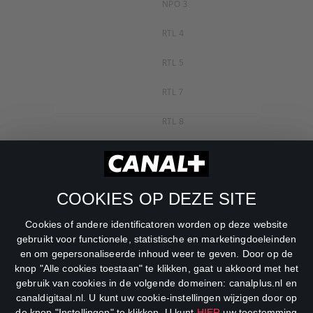
NPO 3
RTL 4
RTL 5
RTL 7
RTL 8
RTL Z
SBS6
COOKIES OP DEZE SITE
Net5
Cookies of andere identificatoren worden op deze website
Veronica
gebruikt voor functionele, statistische en marketingdoeleinden
en om gepersonaliseerde inhoud weer te geven. Door op de
DreamWorks Channel
knop "Alle cookies toestaan" te klikken, gaat u akkoord met het
gebruik van cookies in de volgende domeinen: canalplus.nl en
canaldigitaal.nl. U kunt uw cookie-instellingen wijzigen door op
de knop "Instellingen" te klikken. U kunt
HIER
uw toestemming