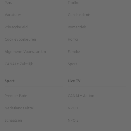
Pers
Thriller
Vacatures
Geschiedenis
Privacybeleid
Romantiek
Cookievoorkeuren
Horror
Algemene Voorwaarden
Familie
CANAL+ Zakelijk
Sport
Sport
Live TV
Premier Padel
CANAL+ Action
Nederlands elftal
NPO 1
Schaatsen
NPO 2