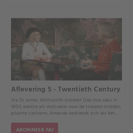
Aflevering 5 - Twentieth Century
Via Dr James Whitworth ontdekt Dan hoe seks in
WO2 werkte als motivatie voor de troepen middels
pikante cartoons. Amanda verkleedt zich als het
grootste icoon van de eeuw, Marilyn Monroe,
terwijl Dan zich ook verkleed als Elvis Presley.
ABONNEER NU