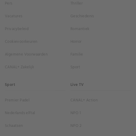
Pers
Thriller
Vacatures
Geschiedenis
Privacybeleid
Romantiek
Cookievoorkeuren
Horror
Algemene Voorwaarden
Familie
CANAL+ Zakelijk
Sport
Sport
Live TV
Premier Padel
CANAL+ Action
Nederlands elftal
NPO 1
Schaatsen
NPO 2