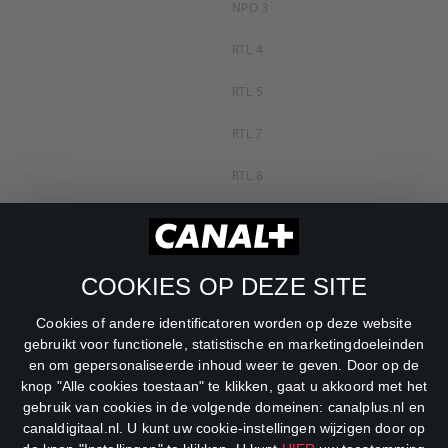
NPO 3
RTL 4
RTL 5
RTL 7
RTL 8
RTL Z
SBS6
COOKIES OP DEZE SITE
Net5
Cookies of andere identificatoren worden op deze website
Veronica
gebruikt voor functionele, statistische en marketingdoeleinden
en om gepersonaliseerde inhoud weer te geven. Door op de
DreamWorks Channel
knop "Alle cookies toestaan" te klikken, gaat u akkoord met het
gebruik van cookies in de volgende domeinen: canalplus.nl en
canaldigitaal.nl. U kunt uw cookie-instellingen wijzigen door op