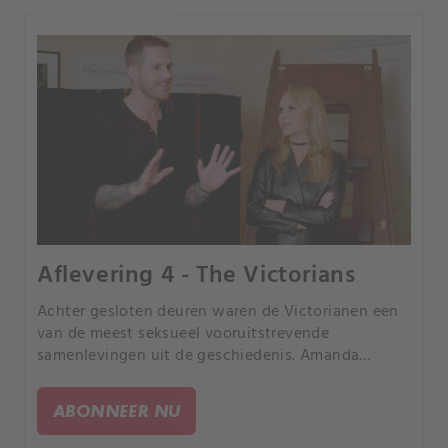
Aflevering 4 - The Victorians
Achter gesloten deuren waren de Victorianen een
van de meest seksueel vooruitstrevende
samenlevingen uit de geschiedenis. Amanda
doorgrondt de geheimen van koningin Victoria en
Dan ontdekt wat de moeder van de hedendaagse
ABONNEER NU
vibrator was.