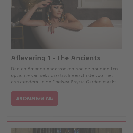
Aflevering 1 - The Ancients
Dan en Amanda onderzoeken hoe de houding ten
opzichte van seks drastisch verschilde vóór het
christendom. In de Chelsea Physic Garden maakt
Dan het Egyptische equivalent van Viagra en een
zaaddodend middel.
ABONNEER NU