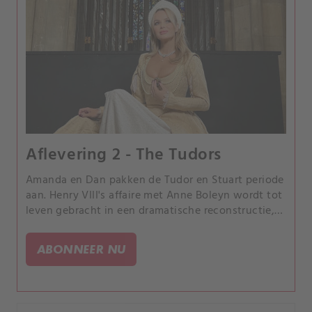
Aflevering 2 - The Tudors
Amanda en Dan pakken de Tudor en Stuart periode
aan. Henry VIII's affaire met Anne Boleyn wordt tot
leven gebracht in een dramatische reconstructie,
die de seksuele controle van Anne over Henry laat
zien voordat het desastreus voor haar afloopt.
ABONNEER NU