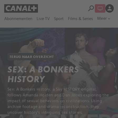
search
person
Meer
Abonnementen
Live TV
Sport
Films & Series
expand_more
TERUG NAAR OVERZICHT
SEX: A BONKERS
HISTORY
Sex: A Bonkers History, a Sky HISTORY original,
follows Amanda Holden and Dan Jones exploring the
impact of sexual behaviors on civilizations. Using
archive footage and drama reconstruction, they
uncover history's intriguing sex stories.