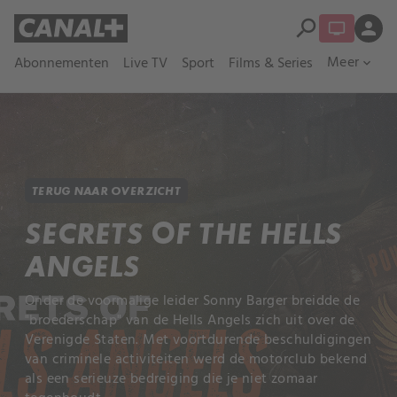
search
person
Meer
Abonnementen
Live TV
Sport
Films & Series
expand_more
TERUG NAAR OVERZICHT
SECRETS OF THE HELLS
ANGELS
Onder de voormalige leider Sonny Barger breidde de
"broederschap" van de Hells Angels zich uit over de
Verenigde Staten. Met voortdurende beschuldigingen
van criminele activiteiten werd de motorclub bekend
als een serieuze bedreiging die je niet zomaar