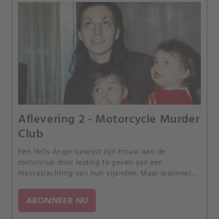
Aflevering 2 - Motorcycle Murder
Club
Een Hells Angel bewijst zijn trouw aan de
motorclub door leiding te geven aan een
massaslachting van hun vijanden. Maar wanneer
moord een manier van leven wordt, worstelt hij
met zijn geweten en zoekt hij een uitweg.
ABONNEER NU