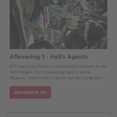
Aflevering 1 - Hell's Agents
ATF-agent Jay Dobyns undercover infiltreren bij de
Hells Angels. Een vrouwelijke agent, Jenna
Maguire, steunt hem in de rol van zijn 'oude dame',
maar de droom om een volledig gepatchte Hells
Angel te worden drijft Jay tot het punt van
ABONNEER NU
vernietiging.