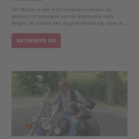
Pat Matter is een methamfetaminedealer die
opklimt tot president van de Minnesota Hells
Angels. Hij bouwt een drugsimperium op, maar als
er een bloedige oorlog uitbreekt met een
rivaliserende motorbende, wordt Pat opgepakt.
ABONNEER NU