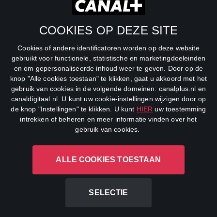
SBS6
COOKIES OP DEZE SITE
Net5
Cookies of andere identificatoren worden op deze website
Veronica
gebruikt voor functionele, statistische en marketingdoeleinden
en om gepersonaliseerde inhoud weer te geven. Door op de
DreamWorks Channel
knop "Alle cookies toestaan" te klikken, gaat u akkoord met het
gebruik van cookies in de volgende domeinen: canalplus.nl en
canaldigitaal.nl. U kunt uw cookie-instellingen wijzigen door op
de knop "Instellingen" te klikken. U kunt
HIER
uw toestemming
intrekken of beheren en meer informatie vinden over het
gebruik van cookies.
ALLE COOKIES TOESTAAN
CANAL+ Luxembourg S. à r.l., Rue Albert Borschette 4, L-1246
Luxembourg R.C.S.
Luxembourg: B 87.905
SELECTIE
All rights reserved