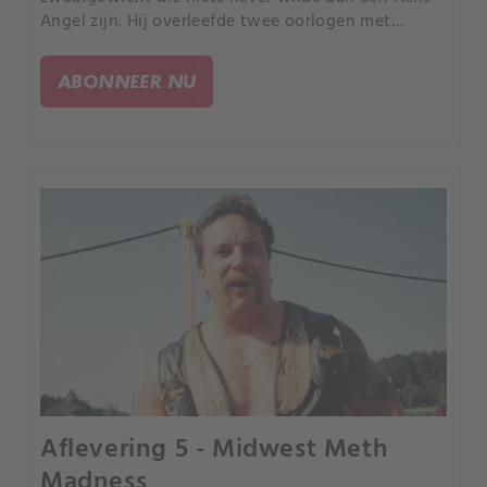
Angel zijn. Hij overleefde twee oorlogen met
rivaliserende motorbendes om president te
worden, maar de Angels keerden zich tegen hem
ABONNEER NU
en zijn familie.
Aflevering 5 - Midwest Meth
Madness