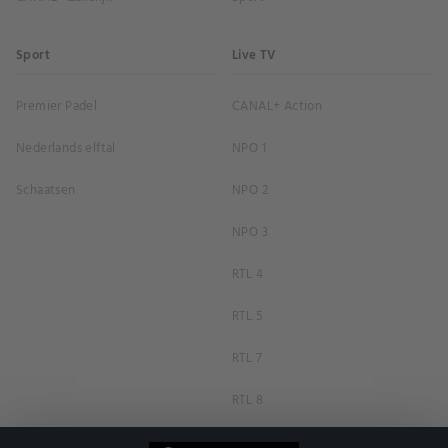
Sport
Live TV
Premier Padel
CANAL+ Action
Nederlands elftal
NPO 1
Schaatsen
NPO 2
NPO 3
RTL 4
RTL 5
RTL 7
RTL 8
RTL Z