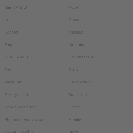
Mijn CANAL+
Actie
Help
Drama
Contact
Misdaad
Blog
Komedie
Over CANAL+
Documentaire
Pers
Thriller
Vacatures
Geschiedenis
Privacybeleid
Romantiek
Cookievoorkeuren
Horror
Algemene Voorwaarden
Familie
CANAL+ Zakelijk
Sport