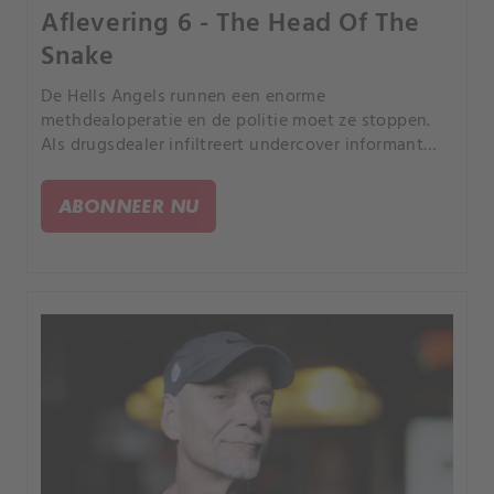
Aflevering 6 - The Head Of The
Snake
De Hells Angels runnen een enorme
methdealoperatie en de politie moet ze stoppen.
Als drugsdealer infiltreert undercover informant
Tony Tait in de geheime motorbende om leider
Sonny Barger en methkok Kenny Owens uit te
ABONNEER NU
schakelen.