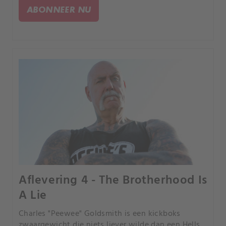
Familieleden en ooggetuigen vertellen voor het
ABONNEER NU
eerst hun verhaal.
Aflevering 4 - The Brotherhood Is
A Lie
Charles "Peewee" Goldsmith is een kickboks
zwaargewicht die niets liever wilde dan een Hells