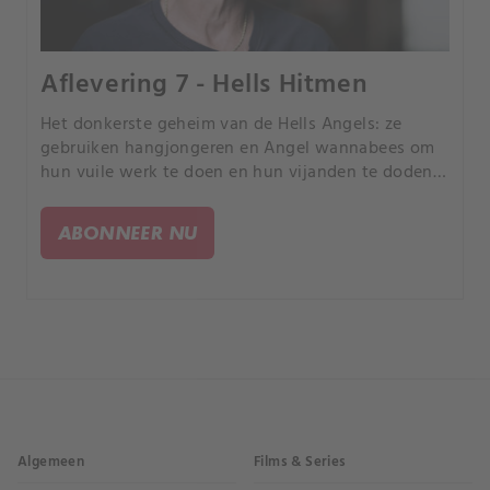
Aflevering 7 - Hells Hitmen
Het donkerste geheim van de Hells Angels: ze
gebruiken hangjongeren en Angel wannabees om
hun vuile werk te doen en hun vijanden te doden.
Ted Soke heeft zijn zoon Donny klaargestoomd om
seriemoordenaar voor de Hells Angels te worden.
ABONNEER NU
Algemeen
Films & Series