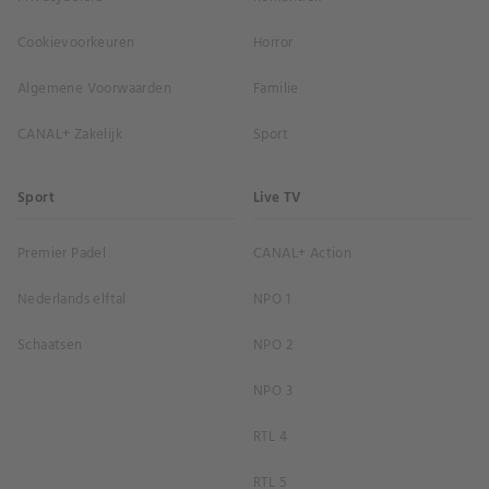
Cookievoorkeuren
Horror
Algemene Voorwaarden
Familie
CANAL+ Zakelijk
Sport
Sport
Live TV
Premier Padel
CANAL+ Action
Nederlands elftal
NPO 1
Schaatsen
NPO 2
NPO 3
RTL 4
RTL 5