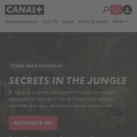
search
person
Meer
Abonnementen
Live TV
Sport
Films & Series
expand_more
TERUG NAAR OVERZICHT
SECRETS IN THE JUNGLE
In Mexico worden tientallen schedels en botten
gevonden in een grot. Op de Filippijnen worden
vreemde met gras bedekte koepels onderzocht.
ABONNEER NU