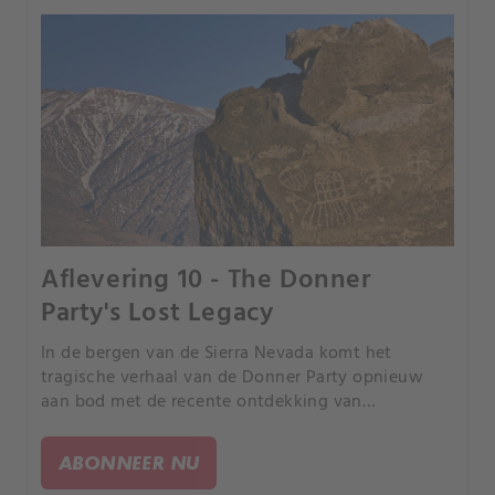
Aflevering 10 - The Donner
Party's Lost Legacy
In de bergen van de Sierra Nevada komt het
tragische verhaal van de Donner Party opnieuw
aan bod met de recente ontdekking van
artefacten, waaronder glasscherven en een
schrijflei, die sinds de expeditie van 1846 in het ijs
ABONNEER NU
bewaard zijn gebleven.