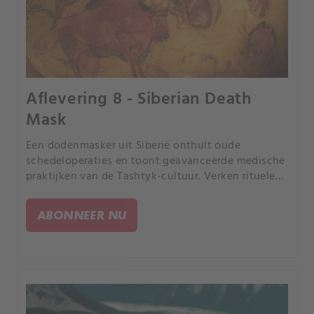
Aflevering 8 - Siberian Death
Mask
Een dodenmasker uit Siberië onthult oude
schedeloperaties en toont geavanceerde medische
praktijken van de Tashtyk-cultuur. Verken rituelen
uit het Magdalena Stenen Tijdperk met
kannibalistische begrafenispraktijken in grotten in
ABONNEER NU
heel Europa.