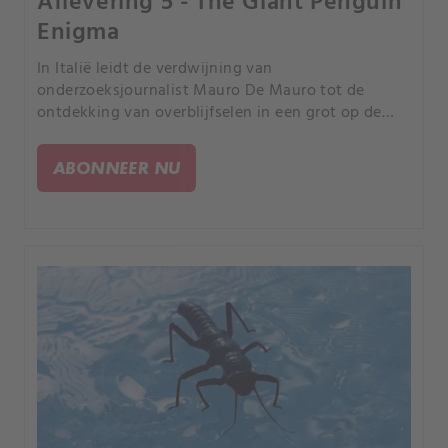
Aflevering 5 - The Giant Penguin
Enigma
In Italië leidt de verdwijning van
onderzoeksjournalist Mauro De Mauro tot de
ontdekking van overblijfselen in een grot op de
Etna, waarbij een duistere geschiedenis wordt
onthuld maffia-gerelateerd is en een
ABONNEER NU
geruchtmakende moordaanslag uit 1962.