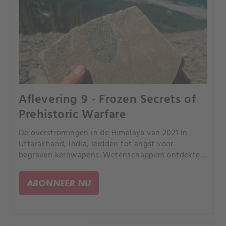
Aflevering 9 - Frozen Secrets of
Prehistoric Warfare
De overstromingen in de Himalaya van 2021 in
Uttarakhand, India, leidden tot angst voor
begraven kernwapens. Wetenschappers ontdekten
dat de ramp kwam door een instortende gletsjer en
onthulden zo de milieu-impact van oude
ABONNEER NU
geopolitieke spanningen.