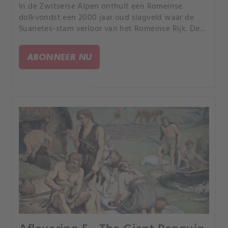
In de Zwitserse Alpen onthult een Romeinse
dolkvondst een 2000 jaar oud slagveld waar de
Suanetes-stam verloor van het Romeinse Rijk. De
noodlottige Arctische ballonexpeditie van 1897
onder leiding van Salomon August Andrée wordt
ABONNEER NU
opnieuw onderzocht.