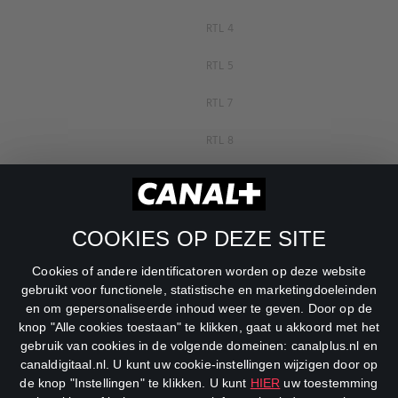
RTL 4
RTL 5
RTL 7
RTL 8
RTL Z
SBS6
COOKIES OP DEZE SITE
Net5
Cookies of andere identificatoren worden op deze website
Veronica
gebruikt voor functionele, statistische en marketingdoeleinden
en om gepersonaliseerde inhoud weer te geven. Door op de
DreamWorks Channel
knop "Alle cookies toestaan" te klikken, gaat u akkoord met het
gebruik van cookies in de volgende domeinen: canalplus.nl en
canaldigitaal.nl. U kunt uw cookie-instellingen wijzigen door op
de knop "Instellingen" te klikken. U kunt
HIER
uw toestemming