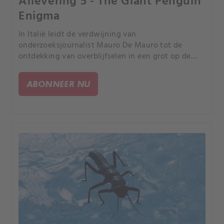
Aflevering 5 - The Giant Penguin
Enigma
In Italië leidt de verdwijning van
onderzoeksjournalist Mauro De Mauro tot de
ontdekking van overblijfselen in een grot op de
Etna, waarbij een duistere geschiedenis wordt
onthuld maffia-gerelateerd is en een
ABONNEER NU
geruchtmakende moordaanslag uit 1962.