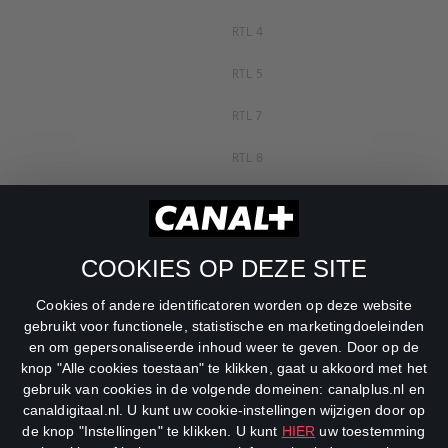
RTL 4
RTL 5
RTL 7
RTL 8
RTL Z
SBS6
COOKIES OP DEZE SITE
Net5
Cookies of andere identificatoren worden op deze website
Veronica
gebruikt voor functionele, statistische en marketingdoeleinden
en om gepersonaliseerde inhoud weer te geven. Door op de
DreamWorks Channel
knop "Alle cookies toestaan" te klikken, gaat u akkoord met het
gebruik van cookies in de volgende domeinen: canalplus.nl en
canaldigitaal.nl. U kunt uw cookie-instellingen wijzigen door op
de knop "Instellingen" te klikken. U kunt
HIER
uw toestemming