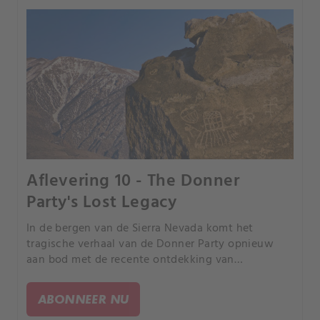
Aflevering 10 - The Donner
Party's Lost Legacy
In de bergen van de Sierra Nevada komt het
tragische verhaal van de Donner Party opnieuw
aan bod met de recente ontdekking van
artefacten, waaronder glasscherven en een
schrijflei, die sinds de expeditie van 1846 in het ijs
ABONNEER NU
bewaard zijn gebleven.