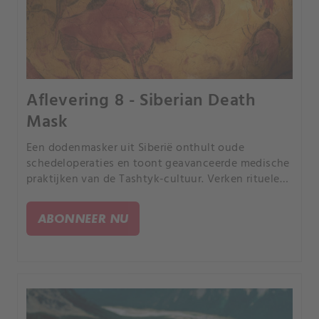
Aflevering 8 - Siberian Death
Mask
Een dodenmasker uit Siberië onthult oude
schedeloperaties en toont geavanceerde medische
praktijken van de Tashtyk-cultuur. Verken rituelen
uit het Magdalena Stenen Tijdperk met
kannibalistische begrafenispraktijken in grotten in
ABONNEER NU
heel Europa.