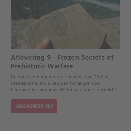
Aflevering 9 - Frozen Secrets of
Prehistoric Warfare
De overstromingen in de Himalaya van 2021 in
Uttarakhand, India, leidden tot angst voor
begraven kernwapens. Wetenschappers ontdekten
dat de ramp kwam door een instortende gletsjer en
onthulden zo de milieu-impact van oude
ABONNEER NU
geopolitieke spanningen.