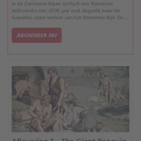
In de Zwitserse Alpen onthult een Romeinse
dolkvondst een 2000 jaar oud slagveld waar de
Suanetes-stam verloor van het Romeinse Rijk. De
noodlottige Arctische ballonexpeditie van 1897
onder leiding van Salomon August Andrée wordt
ABONNEER NU
opnieuw onderzocht.