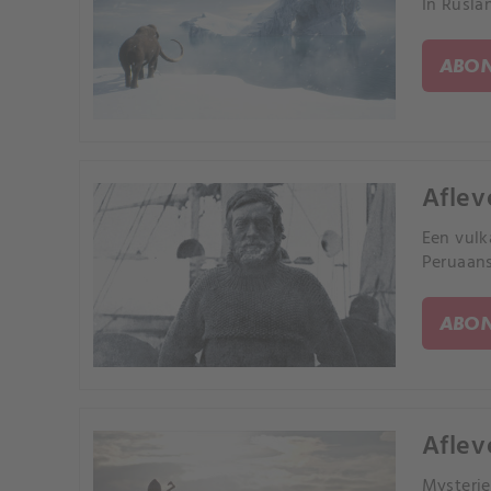
In Rusla
ABON
Aflev
Een vulk
Peruaans
ABON
Aflev
Mysterie