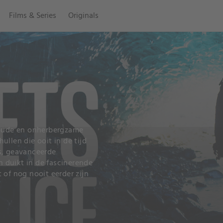
Films & Series
Originals
 koude en onherbergzame
llen die ooit in de tijd
s, geavanceerde
 duikt in de fascinerende
 of nog nooit eerder zijn