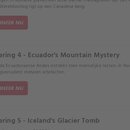
gen in Rusland graven een bizar aantal massagraven op. Een Am
ereldoorlog ligt op een Canadese berg.
NEER NU
ering 4 - Ecuador's Mountain Mystery
de Ecuadoraanse Andes ontdekt men menselijke resten. In N
giestudent metalen artefacten.
NEER NU
ering 5 - Iceland's Glacier Tomb