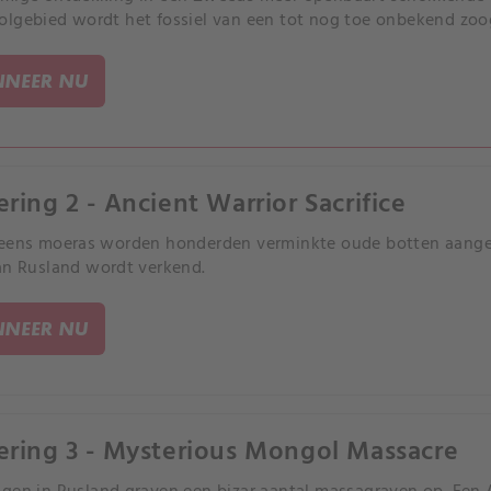
lgebied wordt het fossiel van een tot nog toe onbekend zoo
NEER NU
ering 2 - Ancient Warrior Sacrifice
Deens moeras worden honderden verminkte oude botten aange
an Rusland wordt verkend.
NEER NU
ering 3 - Mysterious Mongol Massacre