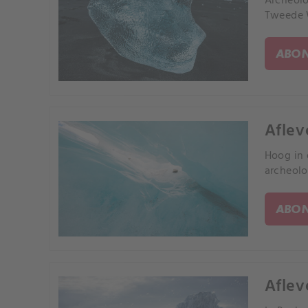
Archeolo
Tweede W
ABON
Aflev
Hoog in 
archeolo
ABON
Aflev