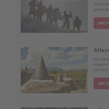
Groenlan
gevonde
ABON
Aflev
Een Kaza
krijgste
militaire
ABON