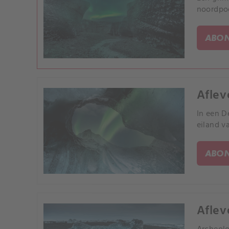
noordpoo
ABON
Aflev
In een 
eiland v
ABON
Aflev