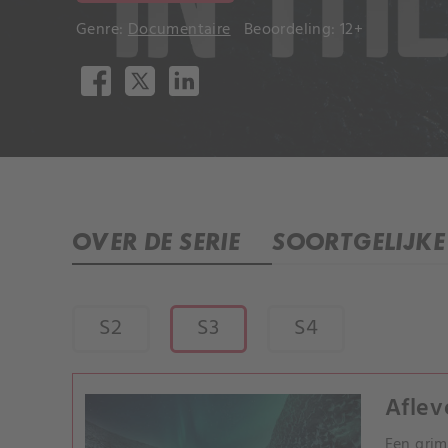
Genre:
Documentaire
Beoordeling: 12+
OVER DE SERIE
SOORTGELIJKE 
S2
S3
S4
Aflev
Een grim