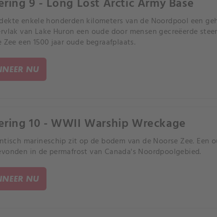
ering 9 - Long Lost Arctic Army Base
ekte enkele honderden kilometers van de Noordpool een gehei
rvlak van Lake Huron een oude door mensen gecreëerde steen
e Zee een 1500 jaar oude begraafplaats.
NEER NU
ering 10 - WWII Warship Wreckage
ntisch marineschip zit op de bodem van de Noorse Zee. Een 
vonden in de permafrost van Canada's Noordpoolgebied.
NEER NU