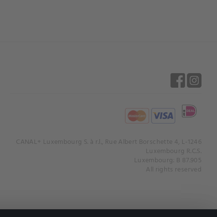
CANAL+ Luxembourg S. à r.l., Rue Albert Borschette 4, L-1246
Luxembourg R.C.S.
Luxembourg: B 87.905
All rights reserved