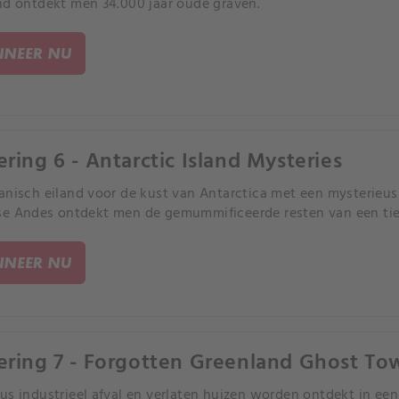
nd ontdekt men 34.000 jaar oude graven.
NEER NU
ering 6 - Antarctic Island Mysteries
anisch eiland voor de kust van Antarctica met een mysterieus
e Andes ontdekt men de gemummificeerde resten van een tie
NEER NU
ering 7 - Forgotten Greenland Ghost To
us industrieel afval en verlaten huizen worden ontdekt in e