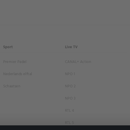
Sport
Live TV
Premier Padel
CANAL+ Action
Nederlands elftal
NPO 1
Schaatsen
NPO 2
NPO 3
RTL 4
RTL 5