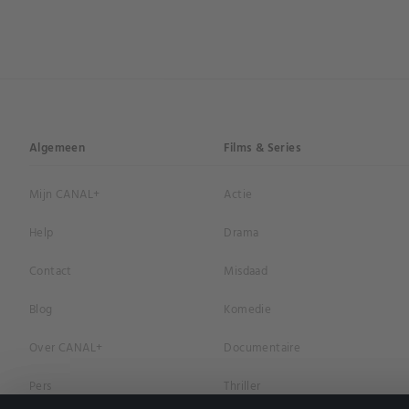
Algemeen
Films & Series
Mijn CANAL+
Actie
Help
Drama
Contact
Misdaad
Blog
Komedie
Over CANAL+
Documentaire
Pers
Thriller