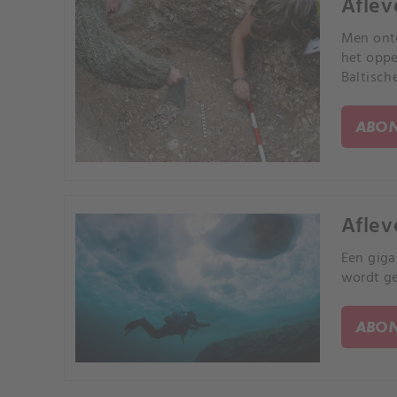
Aflev
Men ontd
het oppe
Baltisch
ABON
Aflev
Een giga
wordt ge
ABON