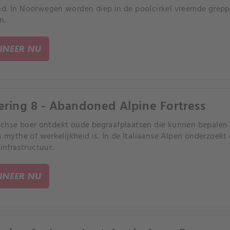
d. In Noorwegen worden diep in de poolcirkel vreemde grepp
n.
NEER NU
ering 8 - Abandoned Alpine Fortress
chse boer ontdekt oude begraafplaatsen die kunnen bepalen
rs mythe of werkelijkheid is. In de Italiaanse Alpen onderzoek
 infrastructuur.
NEER NU