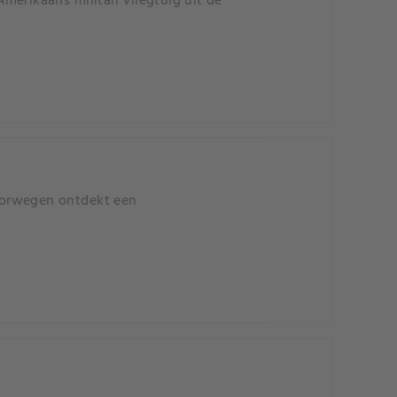
erikaans militair vliegtuig uit de
oorwegen ontdekt een