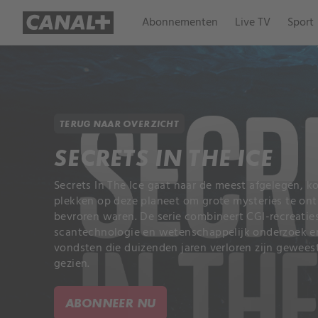
Abonnementen
Live TV
Sport
TERUG NAAR OVERZICHT
SECRETS IN THE ICE
Secrets In The Ice gaat naar de meest afgelegen,
plekken op deze planeet om grote mysteries te onthu
bevroren waren. De serie combineert CGI-recreatie
scantechnologie en wetenschappelijk onderzoek en
vondsten die duizenden jaren verloren zijn geweest
gezien.
ABONNEER NU