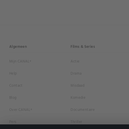
Algemeen
Films & Series
Mijn CANAL+
Actie
Help
Drama
Contact
Misdaad
Blog
Komedie
Over CANAL+
Documentaire
Pers
Thriller