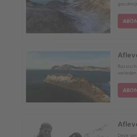
goudmij
ABON
Aflev
Russisch
verleden
ABON
Aflev
Deze ser