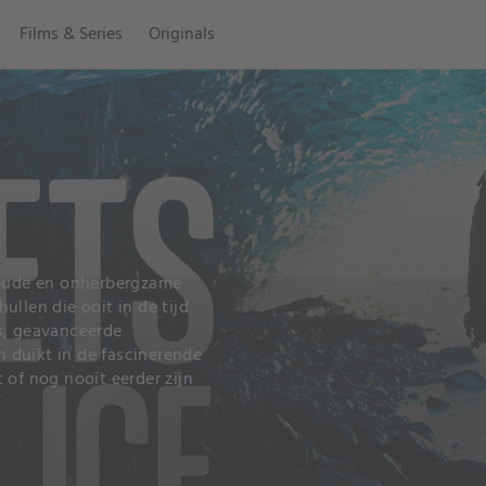
Films & Series
Originals
 koude en onherbergzame
llen die ooit in de tijd
s, geavanceerde
 duikt in de fascinerende
 of nog nooit eerder zijn