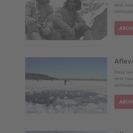
reist na
onthulle
ABON
Aflev
Deze ser
reist na
onthulle
ABON