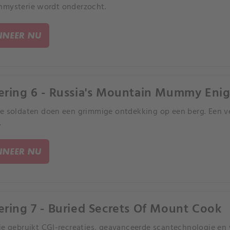
nmysterie wordt onderzocht.
NEER NU
ering 6 - Russia's Mountain Mummy Eni
e soldaten doen een grimmige ontdekking op een berg. Een v
.
NEER NU
ering 7 - Buried Secrets Of Mount Cook
ie gebruikt CGI-recreaties, geavanceerde scantechnologie en