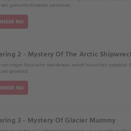
t een gemummificeerde zakenman.
NEER NU
ering 2 - Mystery Of The Arctic Shipwrec
van negen Russische wandelaars wordt misschien opgelost. E
 zee getakeld.
NEER NU
ering 3 - Mystery Of Glacier Mummy