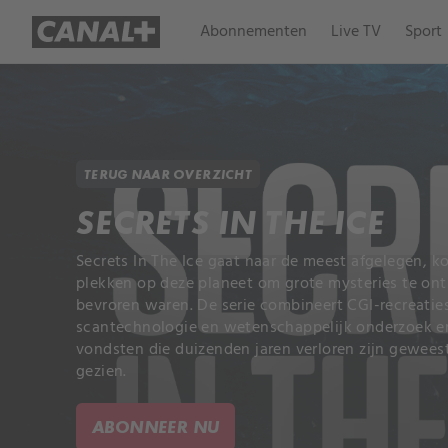
Abonnementen
Live TV
Sport
TERUG NAAR OVERZICHT
SECRETS IN THE ICE
Secrets In The Ice gaat naar de meest afgelegen,
plekken op deze planeet om grote mysteries te onthu
bevroren waren. De serie combineert CGI-recreatie
scantechnologie en wetenschappelijk onderzoek en
vondsten die duizenden jaren verloren zijn geweest
gezien.
ABONNEER NU