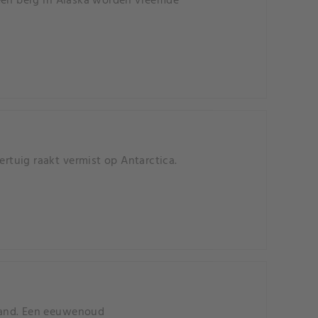
 een berg in Alaska worden vreemde
tuig raakt vermist op Antarctica.
land. Een eeuwenoud