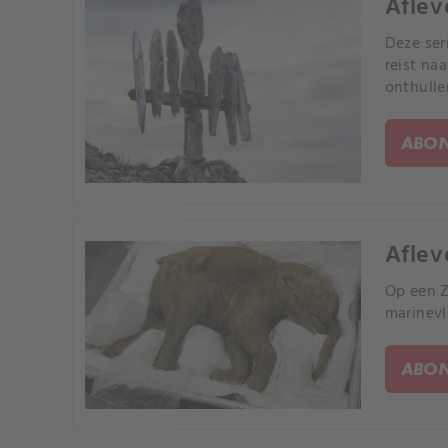
Aflev
Deze ser
reist na
onthulle
ABON
Aflev
Op een Z
marinevl
ABON