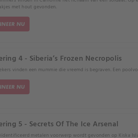
immers vinden in Californië het lichaam van een soldaat. Op
akjes met hout gevonden.
NEER NU
ering 4 - Siberia’s Frozen Necropolis
kers vinden een mummie die vreemd is begraven. Een poolvoer
NEER NU
ering 5 - Secrets Of The Ice Arsenal
ïdentificeerd metalen voorwerp wordt gevonden op Kiska Is