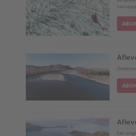
Bergbekl
canvasp
ABON
Aflev
Onderzoe
ABON
Aflev
Een onge