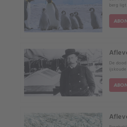
berg lig
ABON
Aflev
De dood 
ijskoude
ABON
Aflev