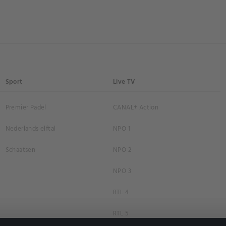
Sport
Live TV
Premier Padel
CANAL+ Action
Nederlands elftal
NPO 1
Schaatsen
NPO 2
NPO 3
RTL 4
RTL 5