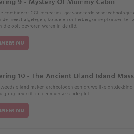
ering 9 - Mystery Of Mummy Cabin
ie combineert CGI-recreaties, geavanceerde scantechnologie
ar de meest afgelegen, koude en onherbergzame plaatsen ter 
n die ooit bevroren waren in de tijd.
NEER NU
ering 10 - The Ancient Oland Island Mas
weeds eiland maken archeologen een gruwelijke ontdekking.
iegtuig bevindt zich een verrassende plek.
NEER NU