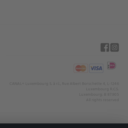
CANAL+ Luxembourg S. à r.l., Rue Albert Borschette 4, L-1246
Luxembourg R.C.S.
Luxembourg: B 87.905
All rights reserved