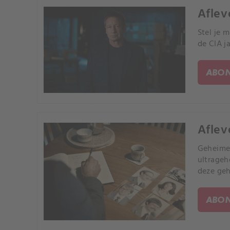
Aflev
Stel je 
de CIA j
ABON
Aflev
Geheime 
ultrageh
deze geh
ABON