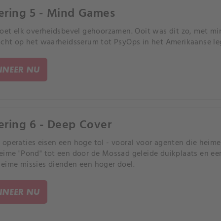
ering 5 - Mind Games
moet elk overheidsbevel gehoorzamen. Ooit was dit zo, met m
acht op het waarheidsserum tot PsyOps in het Amerikaanse le
NEER NU
ering 6 - Deep Cover
operaties eisen een hoge tol - vooral voor agenten die heimel
eime "Pond" tot een door de Mossad geleide duikplaats en e
eime missies dienden een hoger doel.
NEER NU