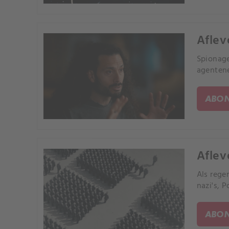
Aflev
Spionage
agentene
ABON
Aflev
Als rege
nazi's, 
ABON