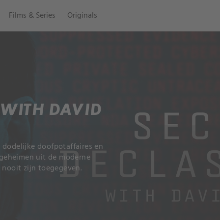
Films & Series
Originals
D WITH DAVID
 dodelijke doofpotaffaires en
sgeheimen uit de moderne
 nooit zijn toegegeven.