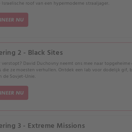
 Israelische roof van een hypermoderne straaljager.
NEER NU
ering 2 - Black Sites
r verstopt? David Duchovny neemt ons mee naar topgeheime 
s die ze moesten verhullen. Ontdek een lab voor dodelijk gif,
 de Sovjet-Unie.
NEER NU
ering 3 - Extreme Missions