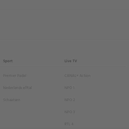
Sport
Live TV
Premier Padel
CANAL+ Action
Nederlands elftal
NPO 1
Schaatsen
NPO 2
NPO 3
RTL 4