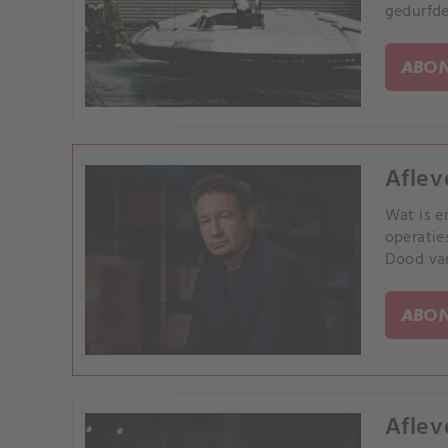
gedurfde
ABON
Aflev
Wat is e
operatie
Dood van
ABON
Aflev