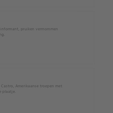
en informant, pruiken vermommen
ng.
n Castro, Amerikaanse troepen met
 plaatje.