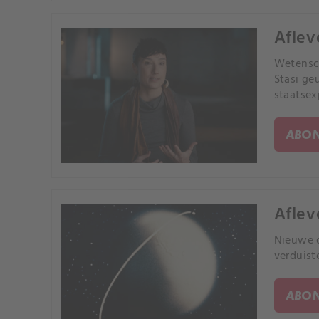
Aflev
Wetensch
Stasi ge
staatsex
ABON
Aflev
Nieuwe 
verduist
ABON