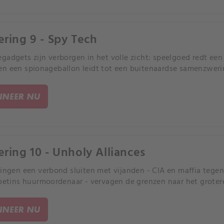
ering 9 - Spy Tech
gadgets zijn verborgen in het volle zicht: speelgoed redt e
n een spionageballon leidt tot een buitenaardse samenzweri
NEER NU
ering 10 - Unholy Alliances
ringen een verbond sluiten met vijanden - CIA en maffia tege
Poetins huurmoordenaar - vervagen de grenzen naar het grotere
NEER NU