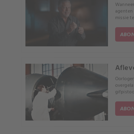
Wanneer 
agenten 
missie t
ABON
Aflev
Oorloge
overgela
gifpistoo
ABON