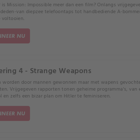
is Mission: Impossible meer dan een film? Onlangs vrijgegeve
deden-van diepzee telefoontaps tot handbediende A-bommen 
e voltooien.
NEER NU
ering 4 - Strange Weapons
n worden door mannen gewonnen maar met wapens gevochten
ten. Vrijgegeven rapporten tonen geheime programma's, van 
l en zelfs een bizar plan om Hitler te feminiseren.
NEER NU