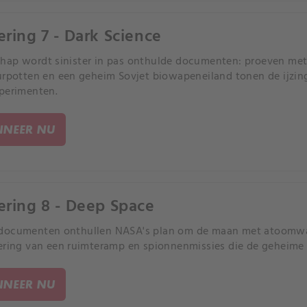
ering 7 - Dark Science
ap wordt sinister in pas onthulde documenten: proeven met
urpotten en een geheim Sovjet biowapeneiland tonen de ijz
perimenten.
NEER NU
ering 8 - Deep Space
documenten onthullen NASA's plan om de maan met atoomwa
ering van een ruimteramp en spionnenmissies die de geheime 
NEER NU