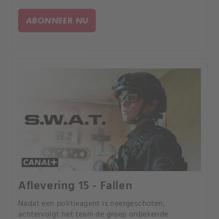
van wapenkwaliteit. Het team doet mee aan de
jaarlijkse wedstrijd politie versus brandweer.
ABONNEER NU
Aflevering 15 - Fallen
Nadat een politieagent is neergeschoten,
achtervolgt het team de groep onbekende