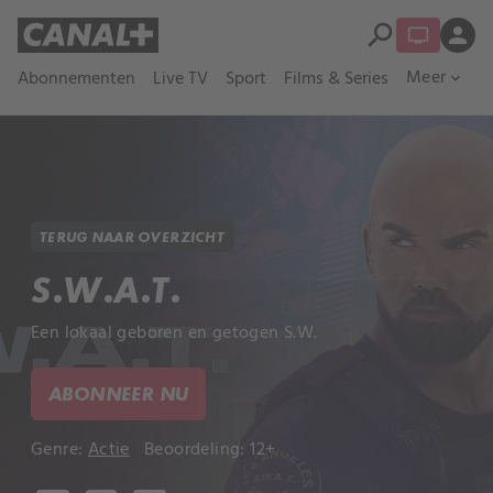
search
person
Meer
Abonnementen
Live TV
Sport
Films & Series
expand_more
TERUG NAAR OVERZICHT
S.W.A.T.
Een lokaal geboren en getogen S.W.
ABONNEER NU
Genre:
Actie
Beoordeling: 12+