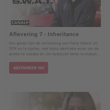
Aflevering 7 - Inheritance
Een groep lijkt de ontvoering van Patty Hearst uit
1974 na te spelen, met bijna identieke eisen om de
armen te voeden en om bedrijven beter te maken
voor de mensen. Ondertussen is Hondo naar
Arizona gestuurd om S.
ABONNEER NU