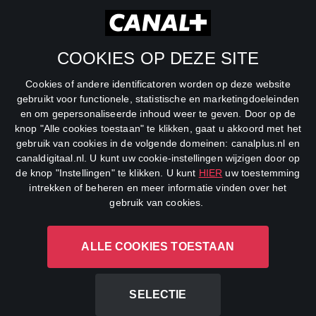
RTL Z
SBS6
COOKIES OP DEZE SITE
Net5
Cookies of andere identificatoren worden op deze website
Veronica
gebruikt voor functionele, statistische en marketingdoeleinden
en om gepersonaliseerde inhoud weer te geven. Door op de
DreamWorks Channel
knop "Alle cookies toestaan" te klikken, gaat u akkoord met het
gebruik van cookies in de volgende domeinen: canalplus.nl en
canaldigitaal.nl. U kunt uw cookie-instellingen wijzigen door op
de knop "Instellingen" te klikken. U kunt
HIER
uw toestemming
intrekken of beheren en meer informatie vinden over het
gebruik van cookies.
ALLE COOKIES TOESTAAN
CANAL+ Luxembourg S. à r.l., Rue Albert Borschette 4, L-1246
Luxembourg R.C.S.
Luxembourg: B 87.905
SELECTIE
All rights reserved