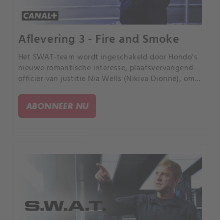
Aflevering 3 - Fire and Smoke
Het SWAT-team wordt ingeschakeld door Hondo's
nieuwe romantische interesse, plaatsvervangend
officier van justitie Nia Wells (Nikiva Dionne), om
de juryleden van een spraakmakend
omkopingsproces te beschermen, nadat sommigen
ABONNEER NU
van hen het doelwit zijn van de georganiseerde
misdaad tijdens een reeks brandbombardementen.