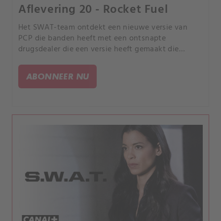
Aflevering 20 - Rocket Fuel
Het SWAT-team ontdekt een nieuwe versie van
PCP die banden heeft met een ontsnapte
drugsdealer die een versie heeft gemaakt die
decennia eerder de stad verwoestte. Tans
persoonlijke banden met de zaak komen aan het
ABONNEER NU
licht wanneer hij zijn mentor, Ben Mosley (Dominic
Hoffman), de voormalige hoofddetective van de
oorspronkelijke drugszaak, inschakelt om te
helpen.