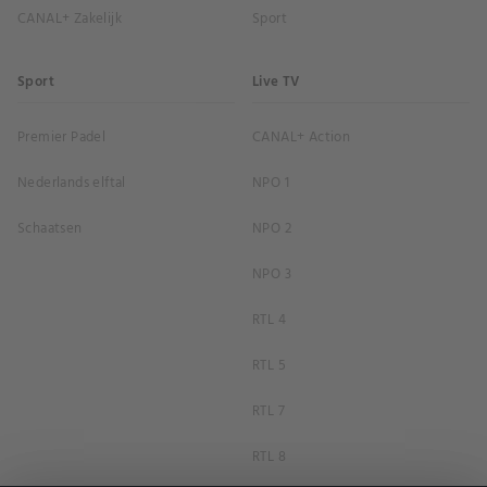
CANAL+ Zakelijk
Sport
Sport
Live TV
Premier Padel
CANAL+ Action
Nederlands elftal
NPO 1
Schaatsen
NPO 2
NPO 3
RTL 4
RTL 5
RTL 7
RTL 8