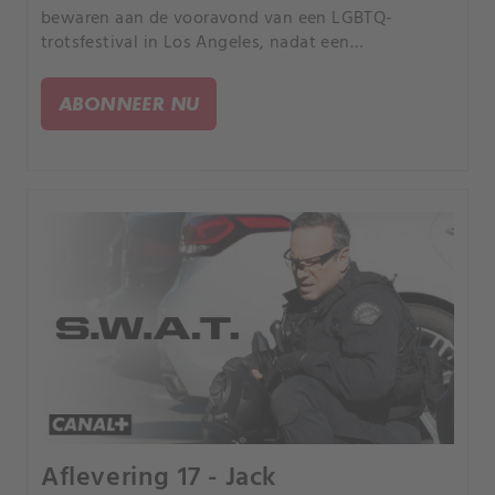
bewaren aan de vooravond van een LGBTQ-
trotsfestival in Los Angeles, nadat een
haatmisdaad in de hele stad woede veroorzaakt
die tot verder geweld leidt. Terwijl Chris bezorgd
ABONNEER NU
wordt over de oproep van haar mede-LHBTQ-
gemeenschapsleden tot vergelding, herenigt het
festival commandant Hicks met JP, zijn vervreemde
homoseksuele zoon.
Aflevering 17 - Jack