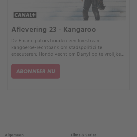
Aflevering 23 - Kangaroo
De Emancipators houden een livestream-
kangoeroe-rechtbank om stadspolitici te
executeren; Hondo vecht om Darryl op te vrolijken;
Deacon voelt zich onwaardig terwijl hij zich
voorbereidt op het ontvangen van een van de
ABONNEER NU
hoogste onderscheidingen van de LAPD.
Algemeen
Films & Series