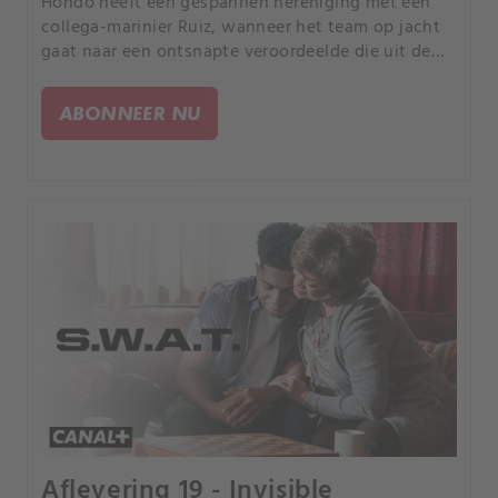
Hondo heeft een gespannen hereniging met een
collega-marinier Ruiz, wanneer het team op jacht
gaat naar een ontsnapte veroordeelde die uit de
gevangenis is ontsnapt door criminelen die
militaire wapens gebruiken. Chris bereidt zich voor
ABONNEER NU
op een moeilijk afscheid als haar voormalige K-9-
partner Champ ziek wordt.
Aflevering 19 - Invisible