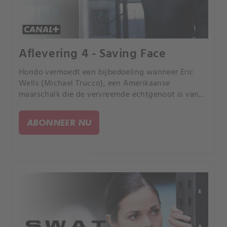
Aflevering 4 - Saving Face
Hondo vermoedt een bijbedoeling wanneer Eric
Wells (Michael Trucco), een Amerikaanse
maarschalk die de vervreemde echtgenoot is van
zijn romantische interesse, plaatsvervangend
officier van justitie Nia Wells (Nikiva Dionne), de
ABONNEER NU
S.W.