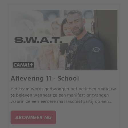
Aflevering 11 - School
Het team wordt gedwongen het verleden opnieuw
te beleven wanneer ze een manifest ontvangen
waarin ze een eerdere massaschietpartij op een
middelbare school in de omgeving willen kopiëren
met een hoger dodental.
ABONNEER NU