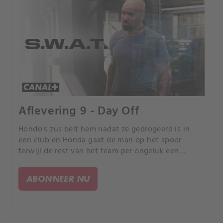
Aflevering 9 - Day Off
Hondo's zus belt hem nadat ze gedrogeerd is in
een club en Honda gaat de man op het spoor
terwijl de rest van het team per ongeluk een
gijzelaar uit hun zicht laat die een verdachte blijkt
te zijn bij een klopjacht door de hele staat.
ABONNEER NU