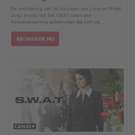
De ontvoering van de buurman van Luca en Street
zorgt ervoor dat het SWAT-team een
huisinvasieploeg achtervolgt die zich op
huishoudelijk personeel richt om toegang te
krijgen tot luxe huizen; De SWAT-divisie bereidt
ABONNEER NU
zich voor om Mumford te helpen een belangrijke
carrièremijlpaal te bereiken.