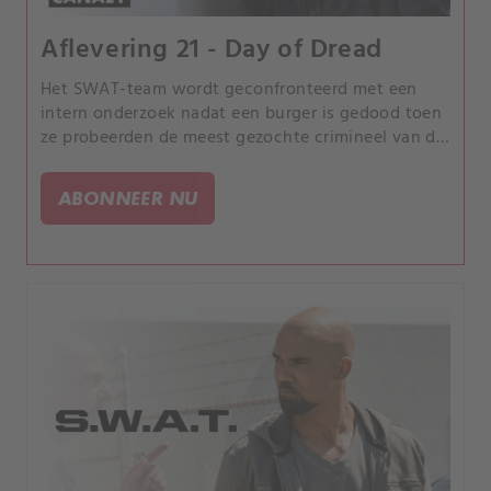
Aflevering 21 - Day of Dread
Het SWAT-team wordt geconfronteerd met een
intern onderzoek nadat een burger is gedood toen
ze probeerden de meest gezochte crimineel van de
stad binnen te halen. Terwijl de details van de
missie worden onthuld, trekt het team voor interne
ABONNEER NU
zaken van de strijdmacht het leiderschap van
Hondo in twijfel.