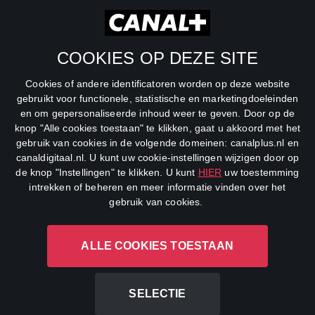
RTL Z
SBS6
COOKIES OP DEZE SITE
Net5
Cookies of andere identificatoren worden op deze website
Veronica
gebruikt voor functionele, statistische en marketingdoeleinden
en om gepersonaliseerde inhoud weer te geven. Door op de
DreamWorks Channel
knop "Alle cookies toestaan" te klikken, gaat u akkoord met het
gebruik van cookies in de volgende domeinen: canalplus.nl en
canaldigitaal.nl. U kunt uw cookie-instellingen wijzigen door op
de knop "Instellingen" te klikken. U kunt
HIER
uw toestemming
intrekken of beheren en meer informatie vinden over het
gebruik van cookies.
ALLE COOKIES TOESTAAN
CANAL+ Luxembourg S. à r.l., Rue Albert Borschette 4, L-1246
Luxembourg R.C.S.
Luxembourg: B 87.905
SELECTIE
All rights reserved