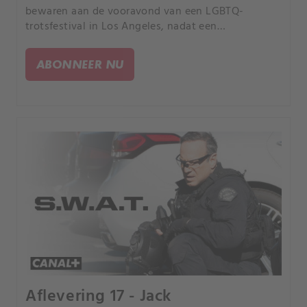
bewaren aan de vooravond van een LGBTQ-
trotsfestival in Los Angeles, nadat een
haatmisdaad in de hele stad woede veroorzaakt
die tot verder geweld leidt. Terwijl Chris bezorgd
ABONNEER NU
wordt over de oproep van haar mede-LHBTQ-
gemeenschapsleden tot vergelding, herenigt het
festival commandant Hicks met JP, zijn vervreemde
homoseksuele zoon.
Aflevering 17 - Jack