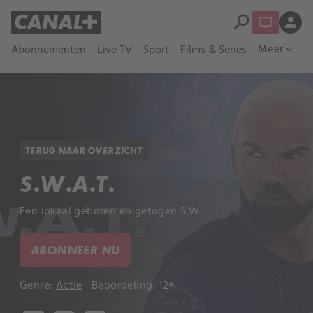
search
person
Meer
Abonnementen
Live TV
Sport
Films & Series
expand_more
TERUG NAAR OVERZICHT
S.W.A.T.
Een lokaal geboren en getogen S.W.
ABONNEER NU
Genre:
Actie
Beoordeling: 12+