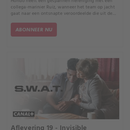
Hondo heeft een gespannen hereniging met een
collega-marinier Ruiz, wanneer het team op jacht
gaat naar een ontsnapte veroordeelde die uit de
gevangenis is ontsnapt door criminelen die
militaire wapens gebruiken. Chris bereidt zich voor
ABONNEER NU
op een moeilijk afscheid als haar voormalige K-9-
partner Champ ziek wordt.
Aflevering 19 - Invisible