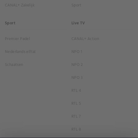
CANAL+ Zakelijk
Sport
Sport
Live TV
Premier Padel
CANAL+ Action
Nederlands elftal
NPO 1
Schaatsen
NPO 2
NPO 3
RTL 4
RTL 5
RTL 7
RTL 8