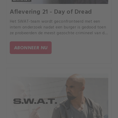
Aflevering 21 - Day of Dread
Het SWAT-team wordt geconfronteerd met een
intern onderzoek nadat een burger is gedood toen
ze probeerden de meest gezochte crimineel van de
stad binnen te halen. Terwijl de details van de
missie worden onthuld, trekt het team voor interne
ABONNEER NU
zaken van de strijdmacht het leiderschap van
Hondo in twijfel.