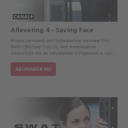
Aflevering 4 - Saving Face
Hondo vermoedt een bijbedoeling wanneer Eric
Wells (Michael Trucco), een Amerikaanse
maarschalk die de vervreemde echtgenoot is van
zijn romantische interesse, plaatsvervangend
officier van justitie Nia Wells (Nikiva Dionne), de
ABONNEER NU
S.W.