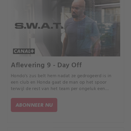
Aflevering 9 - Day Off
Hondo's zus belt hem nadat ze gedrogeerd is in
een club en Honda gaat de man op het spoor
terwijl de rest van het team per ongeluk een
gijzelaar uit hun zicht laat die een verdachte blijkt
te zijn bij een klopjacht door de hele staat.
ABONNEER NU