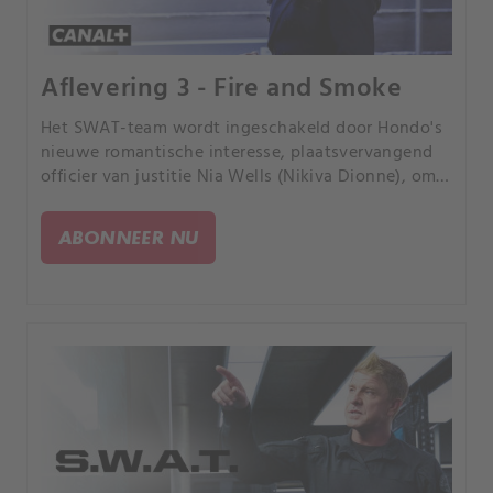
Aflevering 3 - Fire and Smoke
Het SWAT-team wordt ingeschakeld door Hondo's
nieuwe romantische interesse, plaatsvervangend
officier van justitie Nia Wells (Nikiva Dionne), om
de juryleden van een spraakmakend
omkopingsproces te beschermen, nadat sommigen
ABONNEER NU
van hen het doelwit zijn van de georganiseerde
misdaad tijdens een reeks brandbombardementen.