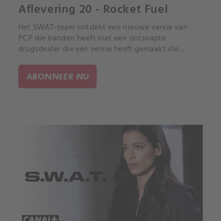
Aflevering 20 - Rocket Fuel
Het SWAT-team ontdekt een nieuwe versie van
PCP die banden heeft met een ontsnapte
drugsdealer die een versie heeft gemaakt die
decennia eerder de stad verwoestte. Tans
persoonlijke banden met de zaak komen aan het
ABONNEER NU
licht wanneer hij zijn mentor, Ben Mosley (Dominic
Hoffman), de voormalige hoofddetective van de
oorspronkelijke drugszaak, inschakelt om te
helpen.