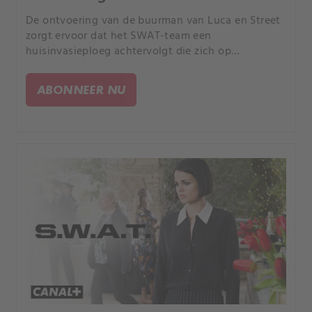
De ontvoering van de buurman van Luca en Street
zorgt ervoor dat het SWAT-team een
huisinvasieploeg achtervolgt die zich op
huishoudelijk personeel richt om toegang te
krijgen tot luxe huizen; De SWAT-divisie bereidt
ABONNEER NU
zich voor om Mumford te helpen een belangrijke
carrièremijlpaal te bereiken.