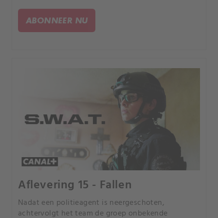
van wapenkwaliteit. Het team doet mee aan de
jaarlijkse wedstrijd politie versus brandweer.
ABONNEER NU
Aflevering 15 - Fallen
Nadat een politieagent is neergeschoten,
achtervolgt het team de groep onbekende