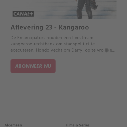
Aflevering 23 - Kangaroo
De Emancipators houden een livestream-
kangoeroe-rechtbank om stadspolitici te
executeren; Hondo vecht om Darryl op te vrolijken;
Deacon voelt zich onwaardig terwijl hij zich
voorbereidt op het ontvangen van een van de
ABONNEER NU
hoogste onderscheidingen van de LAPD.
Algemeen
Films & Series