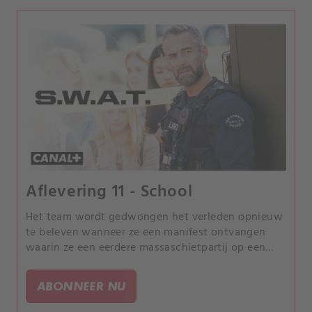
Aflevering 11 - School
Het team wordt gedwongen het verleden opnieuw
te beleven wanneer ze een manifest ontvangen
waarin ze een eerdere massaschietpartij op een
middelbare school in de omgeving willen kopiëren
met een hoger dodental.
ABONNEER NU