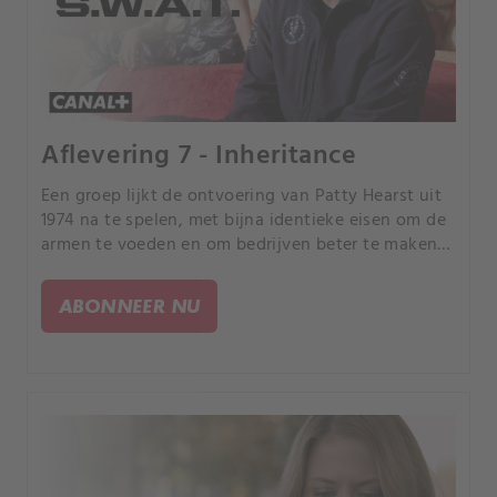
Aflevering 7 - Inheritance
Een groep lijkt de ontvoering van Patty Hearst uit
1974 na te spelen, met bijna identieke eisen om de
armen te voeden en om bedrijven beter te maken
voor de mensen. Ondertussen is Hondo naar
Arizona gestuurd om S.
ABONNEER NU