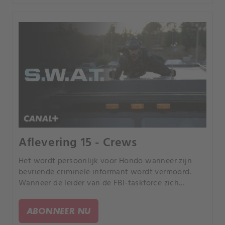
Aflevering 15 - Crews
Het wordt persoonlijk voor Hondo wanneer zijn
bevriende criminele informant wordt vermoord.
Wanneer de leider van de FBI-taskforce zich
vreemd gaat gedragen, denkt Jessica dat het
gedrag van de vrouw het team in het veld in
ABONNEER NU
gevaar zal brengen.