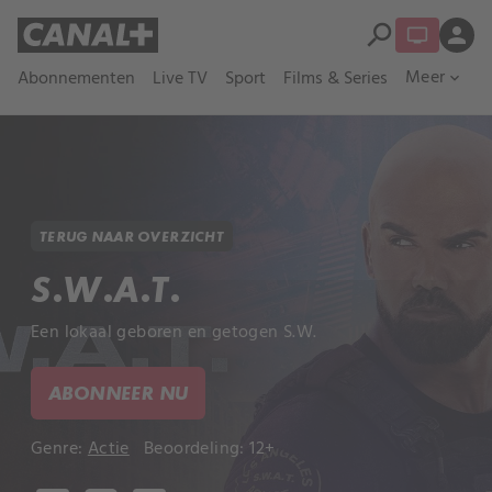
search
person
Meer
Abonnementen
Live TV
Sport
Films & Series
expand_more
TERUG NAAR OVERZICHT
S.W.A.T.
Een lokaal geboren en getogen S.W.
ABONNEER NU
Genre:
Actie
Beoordeling: 12+