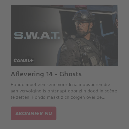
Aflevering 14 - Ghosts
Hondo moet een seriemoordenaar opsporen die
aan vervolging is ontsnapt door zijn dood in scène
te zetten. Hondo maakt zich zorgen over de
mentale gezondheid van zijn teamgenoot Buck
nadat die wordt ontslagen.
ABONNEER NU