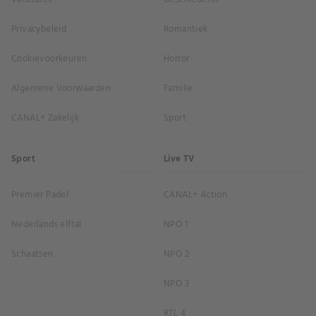
Privacybeleid
Romantiek
Cookievoorkeuren
Horror
Algemene Voorwaarden
Familie
CANAL+ Zakelijk
Sport
Sport
Live TV
Premier Padel
CANAL+ Action
Nederlands elftal
NPO 1
Schaatsen
NPO 2
NPO 3
RTL 4