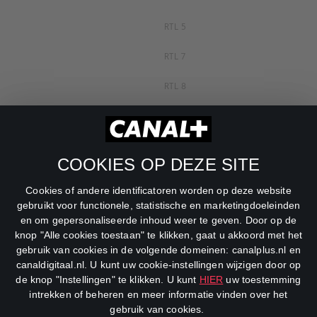
RTL 5
RTL 7
RTL 8
RTL Z
SBS6
COOKIES OP DEZE SITE
Net5
Cookies of andere identificatoren worden op deze website
Veronica
gebruikt voor functionele, statistische en marketingdoeleinden
en om gepersonaliseerde inhoud weer te geven. Door op de
DreamWorks Channel
knop "Alle cookies toestaan" te klikken, gaat u akkoord met het
gebruik van cookies in de volgende domeinen: canalplus.nl en
canaldigitaal.nl. U kunt uw cookie-instellingen wijzigen door op
de knop "Instellingen" te klikken. U kunt
HIER
uw toestemming
intrekken of beheren en meer informatie vinden over het
gebruik van cookies.