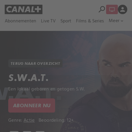
search
person
Meer
Abonnementen
Live TV
Sport
Films & Series
expand_more
TERUG NAAR OVERZICHT
S.W.A.T.
Een lokaal geboren en getogen S.W.
ABONNEER NU
Genre:
Actie
Beoordeling: 12+