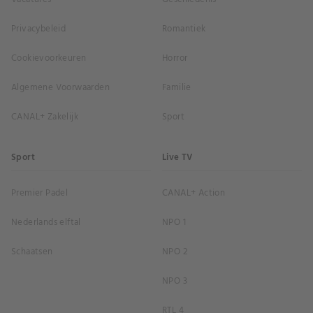
Privacybeleid
Romantiek
Cookievoorkeuren
Horror
Algemene Voorwaarden
Familie
CANAL+ Zakelijk
Sport
Sport
Live TV
Premier Padel
CANAL+ Action
Nederlands elftal
NPO 1
Schaatsen
NPO 2
NPO 3
RTL 4