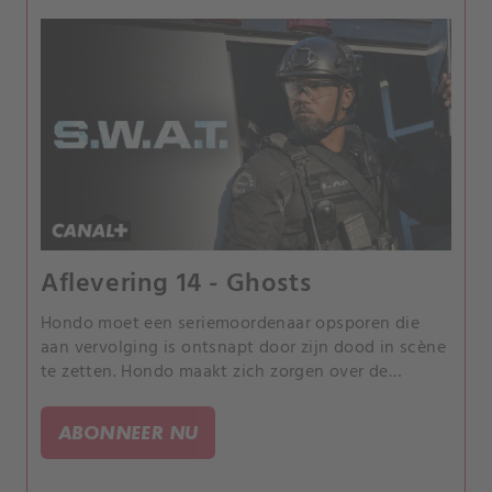
Aflevering 14 - Ghosts
Hondo moet een seriemoordenaar opsporen die
aan vervolging is ontsnapt door zijn dood in scène
te zetten. Hondo maakt zich zorgen over de
mentale gezondheid van zijn teamgenoot Buck
nadat die wordt ontslagen.
ABONNEER NU