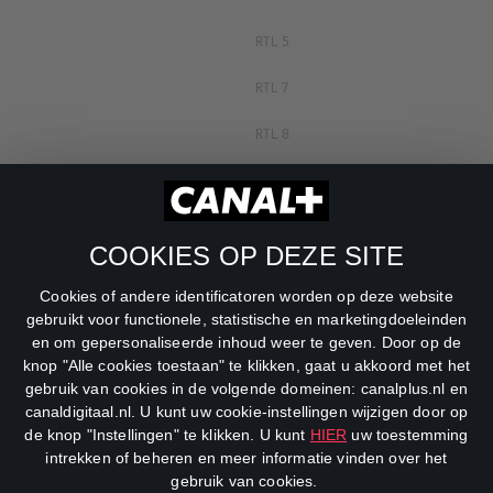
RTL 5
RTL 7
RTL 8
RTL Z
SBS6
COOKIES OP DEZE SITE
Net5
Cookies of andere identificatoren worden op deze website
Veronica
gebruikt voor functionele, statistische en marketingdoeleinden
en om gepersonaliseerde inhoud weer te geven. Door op de
DreamWorks Channel
knop "Alle cookies toestaan" te klikken, gaat u akkoord met het
gebruik van cookies in de volgende domeinen: canalplus.nl en
canaldigitaal.nl. U kunt uw cookie-instellingen wijzigen door op
de knop "Instellingen" te klikken. U kunt
HIER
uw toestemming
intrekken of beheren en meer informatie vinden over het
gebruik van cookies.