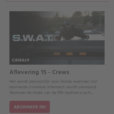
Aflevering 15 - Crews
Het wordt persoonlijk voor Hondo wanneer zijn
bevriende criminele informant wordt vermoord.
Wanneer de leider van de FBI-taskforce zich
vreemd gaat gedragen, denkt Jessica dat het
gedrag van de vrouw het team in het veld in
ABONNEER NU
gevaar zal brengen.