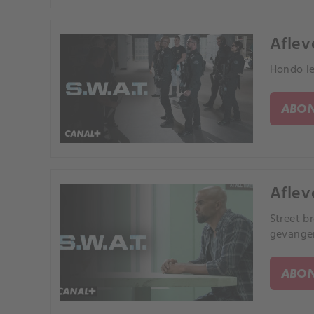
Aflev
Hondo le
ABON
Aflev
Street b
gevangen
ABON