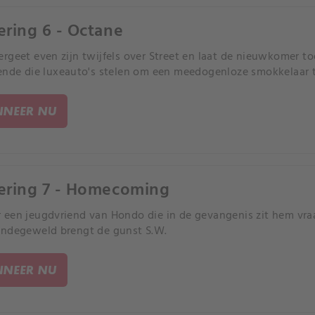
ering 6 - Octane
rgeet even zijn twijfels over Street en laat de nieuwkomer t
ende die luxeauto's stelen om een meedogenloze smokkelaar t
NEER NU
ering 7 - Homecoming
een jeugdvriend van Hondo die in de gevangenis zit hem vra
ndegeweld brengt de gunst S.W.
NEER NU