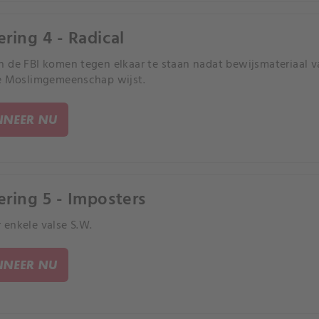
ering 4 - Radical
 de FBI komen tegen elkaar te staan nadat bewijsmateriaal 
e Moslimgemeenschap wijst.
NEER NU
ering 5 - Imposters
enkele valse S.W.
NEER NU