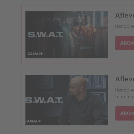
Aflev
Hondo ve
ABON
Aflev
Hondo we
te rolle
ABON