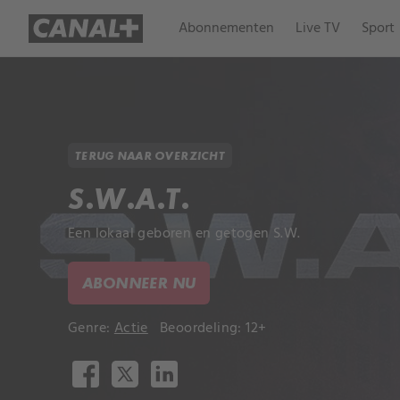
Abonnementen
Live TV
Sport
TERUG NAAR OVERZICHT
S.W.A.T.
Een lokaal geboren en getogen S.W.
ABONNEER NU
Genre:
Actie
Beoordeling: 12+