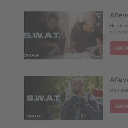
Aflev
Hondo en
de lokal
ABON
Aflev
Wanneer 
ABON