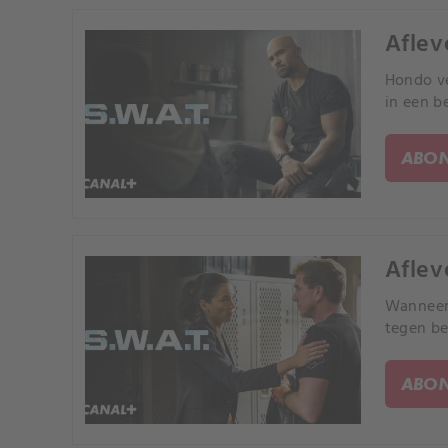
Aflev
Hondo ve
in een b
ABON
Aflev
Wanneer 
tegen be
ABON