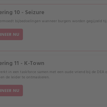
ering 10 - Seizure
rmoedt bijbedoelingen wanneer burgers worden gegijzeld tijd
NEER NU
ering 11 - K-Town
rkt in een taskforce samen met een oude vriend bij de DEA
n en de leider te ontmaskeren.
NEER NU