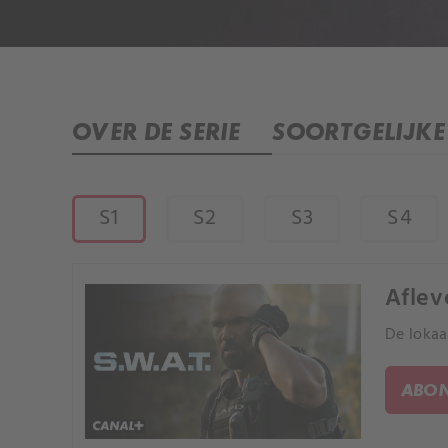
OVER DE SERIE
SOORTGELIJKE 
S1
S2
S3
S4
Afleve
De lokaa
ABON