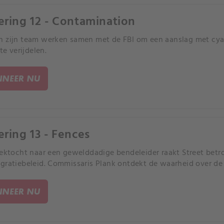
ering 12 - Contamination
 zijn team werken samen met de FBI om een aanslag met cy
 te verijdelen.
NEER NU
ering 13 - Fences
oektocht naar een gewelddadige bendeleider raakt Street betro
gratiebeleid. Commissaris Plank ontdekt de waarheid over de 
NEER NU