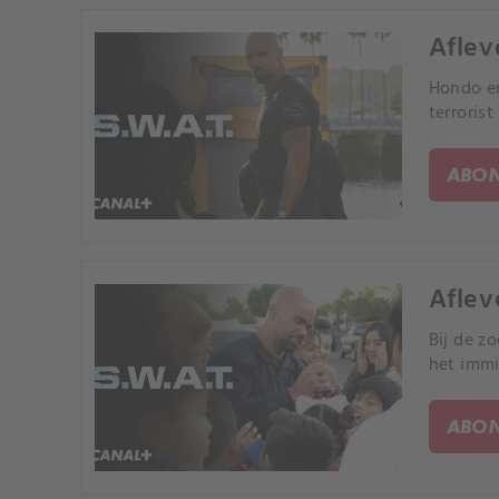
Aflev
Hondo en
terrorist
ABON
Aflev
Bij de z
het immi
ABON