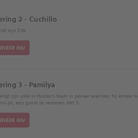
ering 2 - Cuchillo
idt zijn S.W.
NEER NU
ering 3 - Pamilya
rengt zijn plek in Hondo's team in gevaar wanneer hij ermee in
is zit, een gunst te verlenen. Het S.
NEER NU