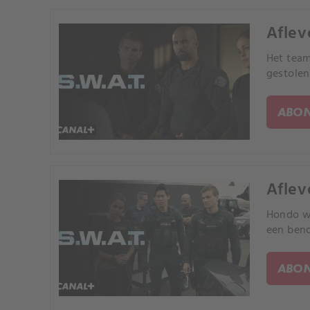
Aflev
Het team
gestolen
ABON
Aflev
Hondo wo
een bend
ABON