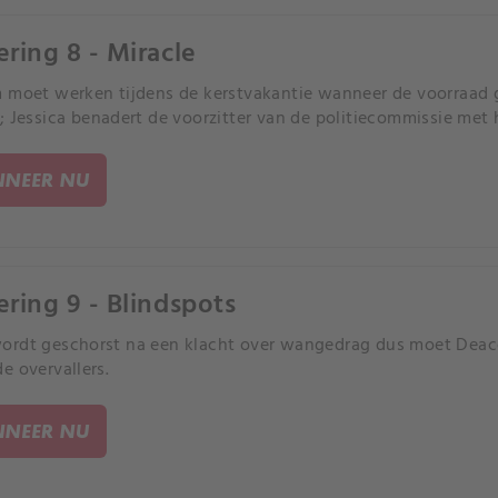
ering 8 - Miracle
 moet werken tijdens de kerstvakantie wanneer de voorraad 
; Jessica benadert de voorzitter van de politiecommissie met 
NEER NU
ering 9 - Blindspots
rdt geschorst na een klacht over wangedrag dus moet Deaco
e overvallers.
NEER NU