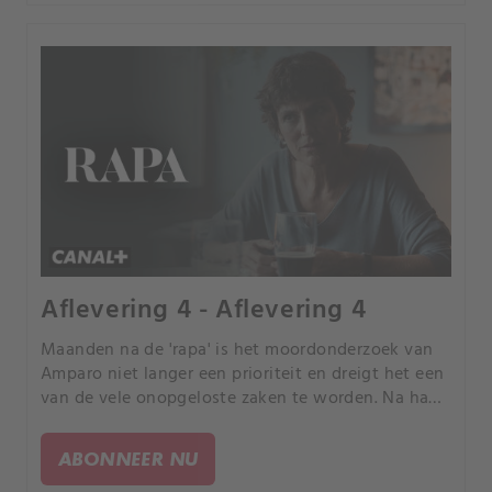
Aflevering 4 - Aflevering 4
Maanden na de 'rapa' is het moordonderzoek van
Amparo niet langer een prioriteit en dreigt het een
van de vele onopgeloste zaken te worden. Na haar
terugkeer op haar plek probeert Maite het
onderzoek te hervatten.
ABONNEER NU