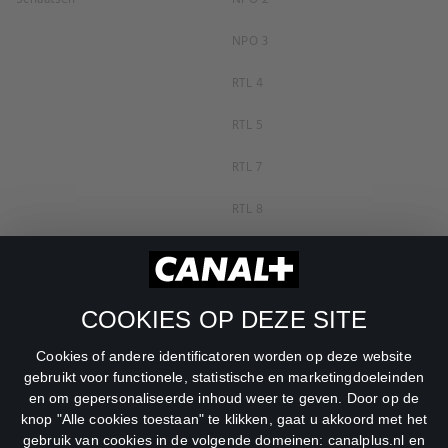
NPO 3
RTL 4
RTL 5
RTL 7
RTL 8
RTL Z
SBS6
COOKIES OP DEZE SITE
Net5
Cookies of andere identificatoren worden op deze website
Veronica
gebruikt voor functionele, statistische en marketingdoeleinden
en om gepersonaliseerde inhoud weer te geven. Door op de
DreamWorks Channel
knop "Alle cookies toestaan" te klikken, gaat u akkoord met het
gebruik van cookies in de volgende domeinen: canalplus.nl en