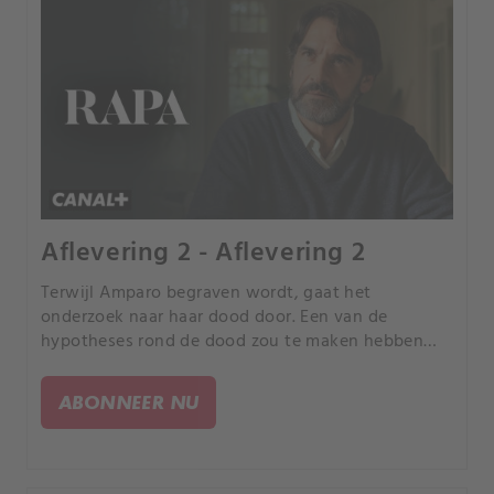
Aflevering 2 - Aflevering 2
Terwijl Amparo begraven wordt, gaat het
onderzoek naar haar dood door. Een van de
hypotheses rond de dood zou te maken hebben
met politieke redenen, maar een verdachte zonder
doofpotaffaire heeft haar auto die aan de
ABONNEER NU
beschrijving voldoet.