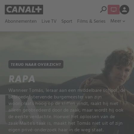
search
person
Meer
Abonnementen
Live TV
Sport
Films & Series
expand_more
TERUG NAAR OVERZICHT
RAPA
Wanneer Tomás, leraar aan een middelbare school, de
bebloede, stervende burgemeester van zijn
woonplaats hoog op de kliffen vindt, raakt hij niet
alleen geobsedeerd door de zaak, maar wordt hij ook
de eerste verdachte. Hoewel het oplossen van de
zaak Maite's taak is, maakt het Tomás niet uit of zijn
eigen privé-onderzoek haar in de weg staat.