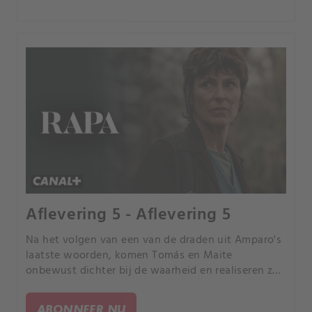
Aflevering 5 - Aflevering 5
Na het volgen van een van de draden uit Amparo's
laatste woorden, komen Tomás en Maite
onbewust dichter bij de waarheid en realiseren ze
zich dat ze moeten opschieten als ze een tweede
moord willen voorkomen.
ABONNEER NU