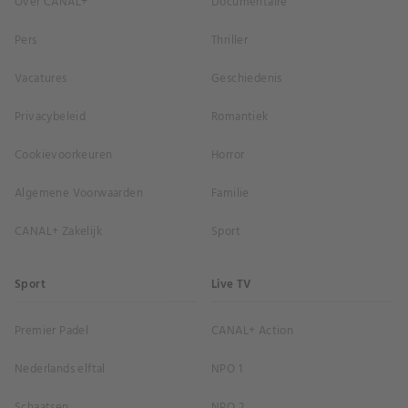
Over CANAL+
Documentaire
Pers
Thriller
Vacatures
Geschiedenis
Privacybeleid
Romantiek
Cookievoorkeuren
Horror
Algemene Voorwaarden
Familie
CANAL+ Zakelijk
Sport
Sport
Live TV
Premier Padel
CANAL+ Action
Nederlands elftal
NPO 1
Schaatsen
NPO 2