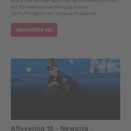
Bekijk hier de highlights van de mannenfinale van
het P2-toernooi van Newgiza tussen
Galán/Chingotto en Yanguas/Stupaczuk.
ABONNEER NU
Aflevering 10 - Newgiza -