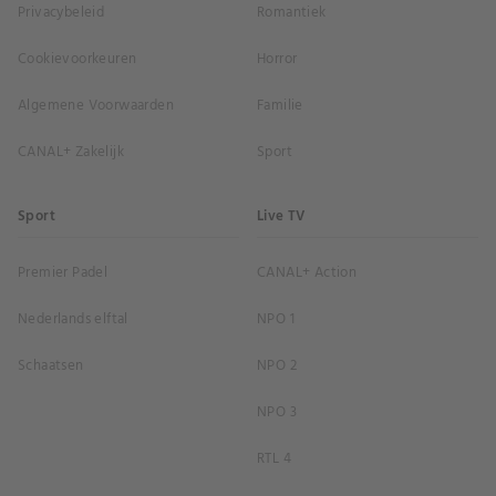
Privacybeleid
Romantiek
Cookievoorkeuren
Horror
Algemene Voorwaarden
Familie
CANAL+ Zakelijk
Sport
Sport
Live TV
Premier Padel
CANAL+ Action
Nederlands elftal
NPO 1
Schaatsen
NPO 2
NPO 3
RTL 4