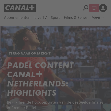
search
person
Meer
Abonnementen
Live TV
Sport
Films & Series
expand_more
TERUG NAAR OVERZICHT
PADEL CONTENT
CANAL+
NETHERLANDS:
HIGHLIGHTS
Bekijk hier de hoogtepunten van de gespeelde finales
in Premier Padel.