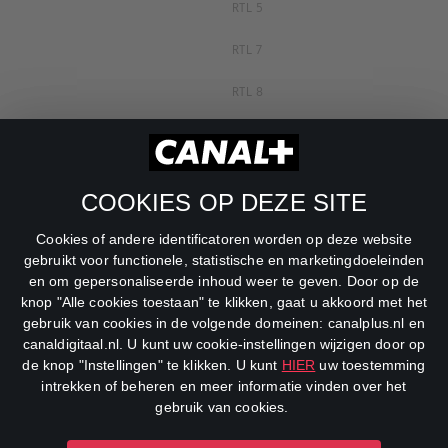
RTL 5
RTL 7
RTL 8
RTL Z
SBS6
COOKIES OP DEZE SITE
Net5
Cookies of andere identificatoren worden op deze website
Veronica
gebruikt voor functionele, statistische en marketingdoeleinden
en om gepersonaliseerde inhoud weer te geven. Door op de
DreamWorks Channel
knop "Alle cookies toestaan" te klikken, gaat u akkoord met het
gebruik van cookies in de volgende domeinen: canalplus.nl en
canaldigitaal.nl. U kunt uw cookie-instellingen wijzigen door op
de knop "Instellingen" te klikken. U kunt
HIER
uw toestemming
intrekken of beheren en meer informatie vinden over het
gebruik van cookies.