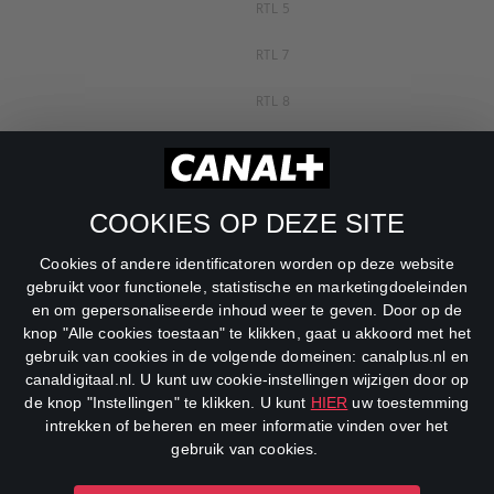
RTL 5
RTL 7
RTL 8
RTL Z
SBS6
COOKIES OP DEZE SITE
Net5
Cookies of andere identificatoren worden op deze website
Veronica
gebruikt voor functionele, statistische en marketingdoeleinden
en om gepersonaliseerde inhoud weer te geven. Door op de
DreamWorks Channel
knop "Alle cookies toestaan" te klikken, gaat u akkoord met het
gebruik van cookies in de volgende domeinen: canalplus.nl en
canaldigitaal.nl. U kunt uw cookie-instellingen wijzigen door op
de knop "Instellingen" te klikken. U kunt
HIER
uw toestemming
intrekken of beheren en meer informatie vinden over het
gebruik van cookies.