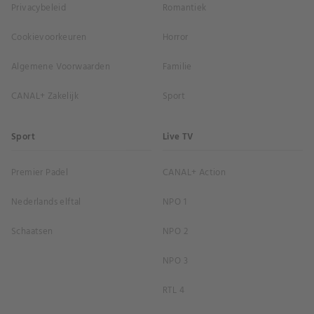
Privacybeleid
Romantiek
Cookievoorkeuren
Horror
Algemene Voorwaarden
Familie
CANAL+ Zakelijk
Sport
Sport
Live TV
Premier Padel
CANAL+ Action
Nederlands elftal
NPO 1
Schaatsen
NPO 2
NPO 3
RTL 4