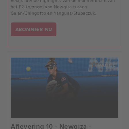
Bekijk hier de highlights van de mannenfinale van
het P2-toernooi van Newgiza tussen
Galán/Chingotto en Yanguas/Stupaczuk.
ABONNEER NU
Aflevering 10 - Newgiza -