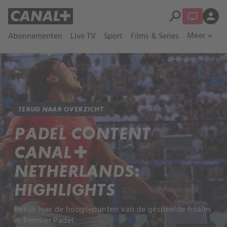
search
person
Meer
Abonnementen
Live TV
Sport
Films & Series
expand_more
TERUG NAAR OVERZICHT
PADEL CONTENT
CANAL+
NETHERLANDS:
HIGHLIGHTS
Bekijk hier de hoogtepunten van de gespeelde finales
in Premier Padel.