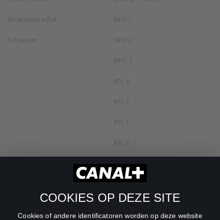
Nederlands elftal
NPO 1
Schaatsen
NPO 2
NPO 3
RTL 4
RTL 5
RTL 7
RTL 8
RTL Z
SBS6
COOKIES OP DEZE SITE
Net5
Cookies of andere identificatoren worden op deze website