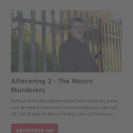
Aflevering 2 - The Moors
Murderers
Auteur Mark Billingham neemt een kijkje bij twee
van de meest beruchte seriemoordenaars van het
VK, Ian Brady en Myra Hindley, die vijf kinderen
vermoordden. Veroordeeld tot levenslange
gevangenisstraf, bleven Brady en Hindley in de
ABONNEER NU