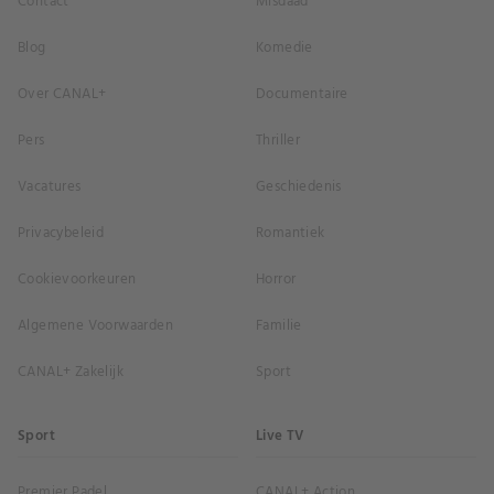
Contact
Misdaad
Blog
Komedie
Over CANAL+
Documentaire
Pers
Thriller
Vacatures
Geschiedenis
Privacybeleid
Romantiek
Cookievoorkeuren
Horror
Algemene Voorwaarden
Familie
CANAL+ Zakelijk
Sport
Sport
Live TV
Premier Padel
CANAL+ Action