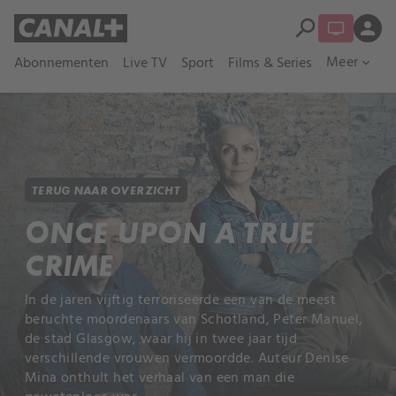
search
person
Meer
Abonnementen
Live TV
Sport
Films & Series
expand_more
TERUG NAAR OVERZICHT
ONCE UPON A TRUE
CRIME
In de jaren vijftig terroriseerde een van de meest
beruchte moordenaars van Schotland, Peter Manuel,
de stad Glasgow, waar hij in twee jaar tijd
verschillende vrouwen vermoordde. Auteur Denise
Mina onthult het verhaal van een man die