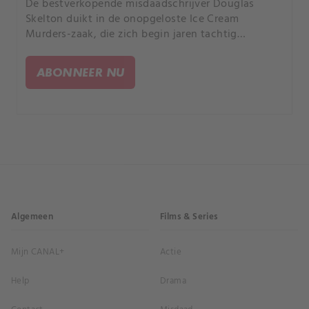
De bestverkopende misdaadschrijver Douglas
Skelton duikt in de onopgeloste Ice Cream
Murders-zaak, die zich begin jaren tachtig
voordeed. Wat begon met kapotte banden en
kapotgeslagen voorruiten escaleerde tot een
ABONNEER NU
gruwelijke massamoord.
Algemeen
Films & Series
Mijn CANAL+
Actie
Help
Drama