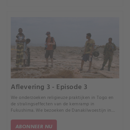
Aflevering 3 - Episode 3
We onderzoeken religieuze praktijken in Togo en
de stralingseffecten van de kernramp in
Fukushima. We bezoeken de Danakilwoestijn in
Ethiopië, een stadje in de staat Georgia waar elke
inwoner een geweer heeft en de olievelden in
ABONNEER NU
Myanmar.