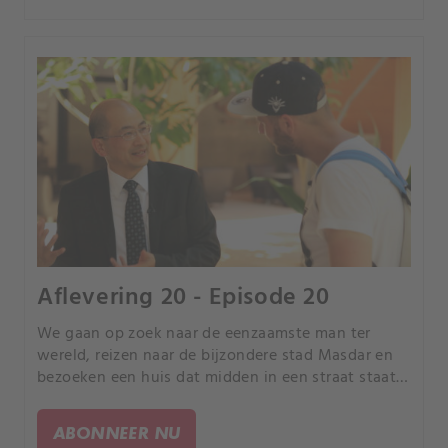
Aflevering 20 - Episode 20
We gaan op zoek naar de eenzaamste man ter
wereld, reizen naar de bijzondere stad Masdar en
bezoeken een huis dat midden in een straat staat.
We bewonderen de unieke Wieliczka-zoutmijn in
Polen en een dorp in India waar de huizen geen
ABONNEER NU
deur hebben.