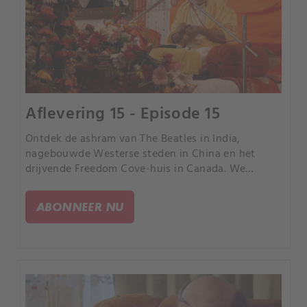
Aflevering 15 - Episode 15
Ontdek de ashram van The Beatles in India,
nagebouwde Westerse steden in China en het
drijvende Freedom Cove-huis in Canada. We
bezoeken het rustige Green Bank in West Virginia,
een Braziliaans park met slechts één boom en een
ABONNEER NU
glasfabriek in Israël.