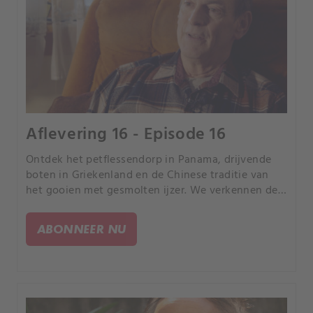
Aflevering 16 - Episode 16
Ontdek het petflessendorp in Panama, drijvende
boten in Griekenland en de Chinese traditie van
het gooien met gesmolten ijzer. We verkennen de
One Central Park Tower in Sydney, Tsjernobyl en
de impact van de Centralia-mijnbrand in
ABONNEER NU
Pennsylvania.