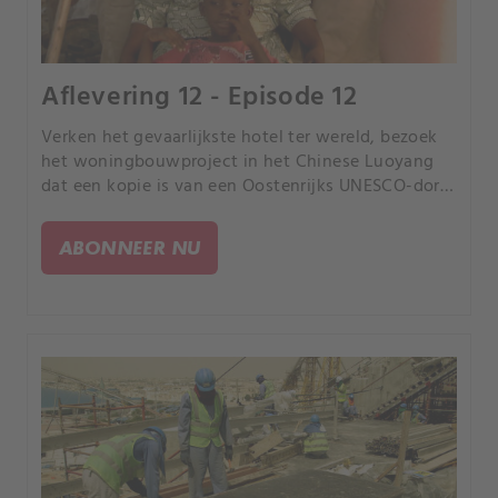
Aflevering 12 - Episode 12
Verken het gevaarlijkste hotel ter wereld, bezoek
het woningbouwproject in het Chinese Luoyang
dat een kopie is van een Oostenrijks UNESCO-dorp
en neem een kijkje bij de meest fascinerende
stranden ter wereld.
ABONNEER NU