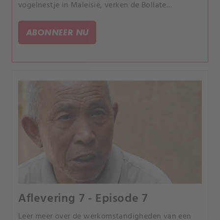
vogelnestje in Maleisië, verken de Bollate
gevangenis en onderzoek een bouwwerk dat het
Dr. Seuss Huis wordt genoemd.
ABONNEER NU
Aflevering 7 - Episode 7
Leer meer over de werkomstandigheden van een