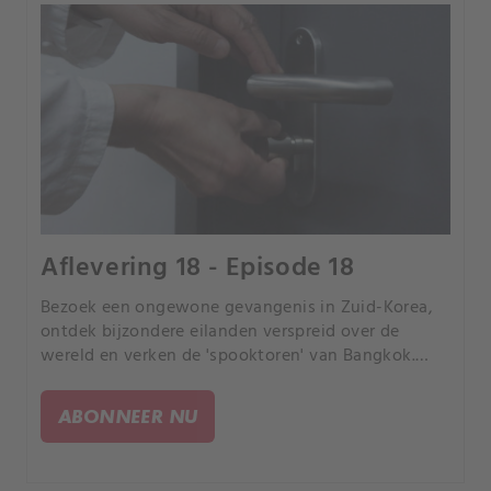
Aflevering 18 - Episode 18
Bezoek een ongewone gevangenis in Zuid-Korea,
ontdek bijzondere eilanden verspreid over de
wereld en verken de 'spooktoren' van Bangkok.
Maak kennis met de sterke mannen van Jakabol
Gym en duik in de wereld van de chilipepers in het
ABONNEER NU
Chinese Xinjiang.