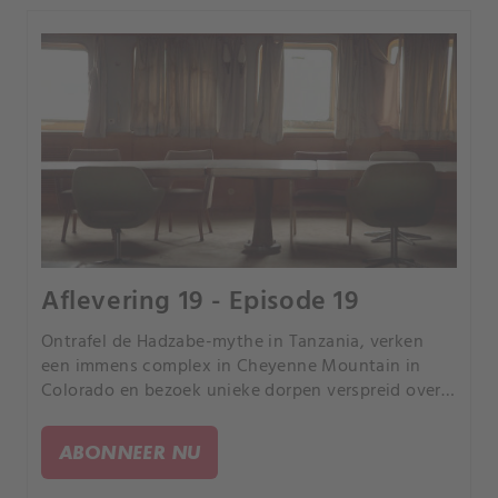
Aflevering 19 - Episode 19
Ontrafel de Hadzabe-mythe in Tanzania, verken
een immens complex in Cheyenne Mountain in
Colorado en bezoek unieke dorpen verspreid over
de wereld. Ontdek tijdens een intrigerende reis de
verlaten boot van Kroatië en futuristische huizen
ABONNEER NU
in China.