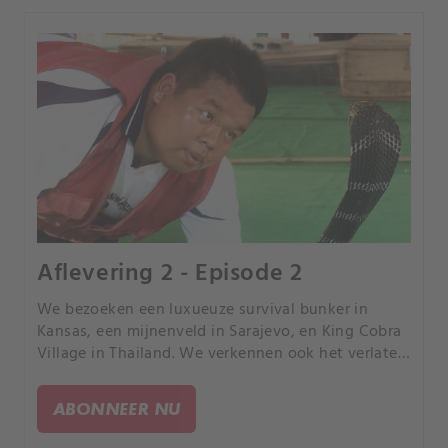
Aflevering 2 - Episode 2
We bezoeken een luxueuze survival bunker in
Kansas, een mijnenveld in Sarajevo, en King Cobra
Village in Thailand. We verkennen ook het verlaten
"nep"-pentagon in Shanghai en het hoofdkwartier
van de Verenigde Naties in New York.
ABONNEER NU