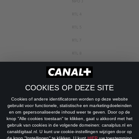
NPO 3
RTL 4
RTL 5
RTL 7
RTL 8
RTL Z
SBS6
COOKIES OP DEZE SITE
Net5
Cookies of andere identificatoren worden op deze website
Veronica
gebruikt voor functionele, statistische en marketingdoeleinden
en om gepersonaliseerde inhoud weer te geven. Door op de
DreamWorks Channel
knop "Alle cookies toestaan" te klikken, gaat u akkoord met het
gebruik van cookies in de volgende domeinen: canalplus.nl en
canaldigitaal.nl. U kunt uw cookie-instellingen wijzigen door op
de knop "Instellingen" te klikken. U kunt
HIER
uw toestemming