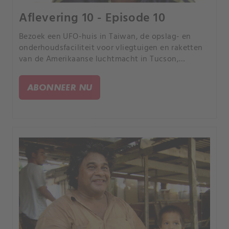
Aflevering 10 - Episode 10
Bezoek een UFO-huis in Taiwan, de opslag- en
onderhoudsfaciliteit voor vliegtuigen en raketten
van de Amerikaanse luchtmacht in Tucson,
Arizona, en reis dan naar Laos, waar men
oorlogsmunitie als alledaagse voorwerpen
ABONNEER NU
gebruikt.