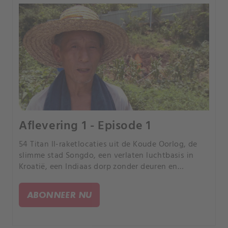
Aflevering 1 - Episode 1
54 Titan II-raketlocaties uit de Koude Oorlog, de
slimme stad Songdo, een verlaten luchtbasis in
Kroatië, een Indiaas dorp zonder deuren en
brandende aarde in China. Ga mee op reis om deze
onvoorstelbare plaatsen te ontdekken.
ABONNEER NU