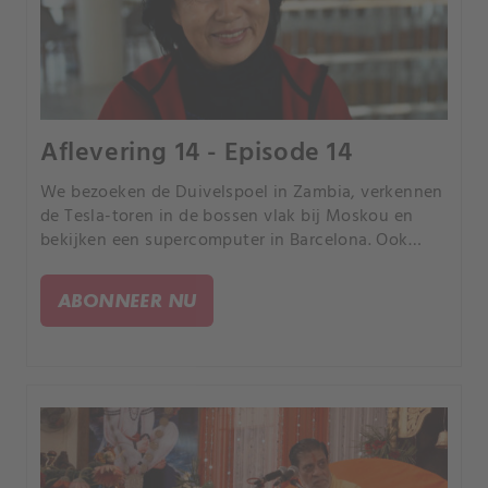
Aflevering 14 - Episode 14
We bezoeken de Duivelspoel in Zambia, verkennen
de Tesla-toren in de bossen vlak bij Moskou en
bekijken een supercomputer in Barcelona. Ook
reizen we naar unieke eilanden in Mongolië en
naar de verlaten resorts in Bombay Beach in
ABONNEER NU
Californië.