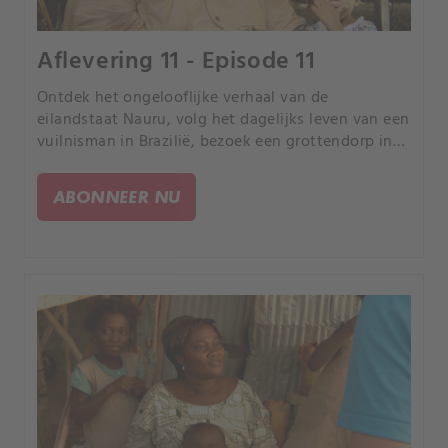
Aflevering 11 - Episode 11
Ontdek het ongelooflijke verhaal van de
eilandstaat Nauru, volg het dagelijks leven van een
vuilnisman in Brazilië, bezoek een grottendorp in
China en neem een kijkje bij de
werkomstandigheden van een man die in de
ABONNEER NU
woestijn van Egypte werkt.