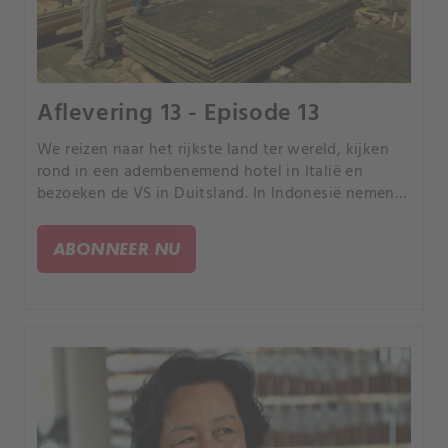
Aflevering 13 - Episode 13
We reizen naar het rijkste land ter wereld, kijken
rond in een adembenemend hotel in Italië en
bezoeken de VS in Duitsland. In Indonesië nemen
we een kijkje bij een kerk in de vorm van een kip
en we ontdekken een onbekende wereld onder
ABONNEER NU
Moskou.