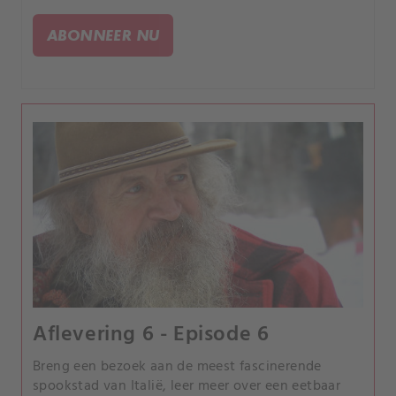
naar verlaten plekken in Zimbabwe. We bezoeken
ook India's grootste groentemarkt en China's
ABONNEER NU
Dwergdorp.
Aflevering 6 - Episode 6
Breng een bezoek aan de meest fascinerende
spookstad van Italië, leer meer over een eetbaar