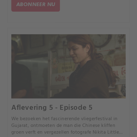
bezoeken het rijkste dorp van China.
ABONNEER NU
Aflevering 5 - Episode 5
We bezoeken het fascinerende vliegerfestival in
Gujarat, ontmoeten de man die Chinese kliffen
groen verft en vergezellen fotografe Nikita Little