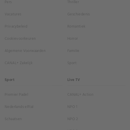
Pers
Thriller
Vacatures
Geschiedenis
Privacybeleid
Romantiek
Cookievoorkeuren
Horror
Algemene Voorwaarden
Familie
CANAL+ Zakelijk
Sport
Sport
Live TV
Premier Padel
CANAL+ Action
Nederlands elftal
NPO 1
Schaatsen
NPO 2