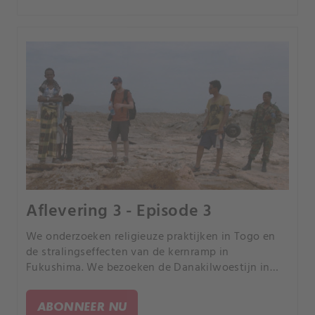
Aflevering 3 - Episode 3
We onderzoeken religieuze praktijken in Togo en
de stralingseffecten van de kernramp in
Fukushima. We bezoeken de Danakilwoestijn in
Ethiopië, een stadje in de staat Georgia waar elke
inwoner een geweer heeft en de olievelden in
ABONNEER NU
Myanmar.