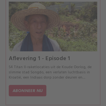
Aflevering 1 - Episode 1
54 Titan II-raketlocaties uit de Koude Oorlog, de
slimme stad Songdo, een verlaten luchtbasis in
Kroatië, een Indiaas dorp zonder deuren en
brandende aarde in China. Ga mee op reis om deze
onvoorstelbare plaatsen te ontdekken.
ABONNEER NU