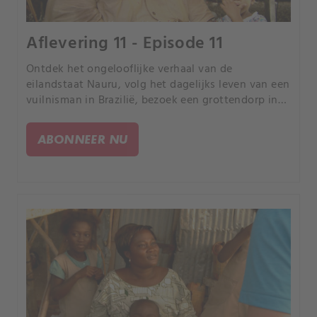
Aflevering 11 - Episode 11
Ontdek het ongelooflijke verhaal van de
eilandstaat Nauru, volg het dagelijks leven van een
vuilnisman in Brazilië, bezoek een grottendorp in
China en neem een kijkje bij de
werkomstandigheden van een man die in de
ABONNEER NU
woestijn van Egypte werkt.