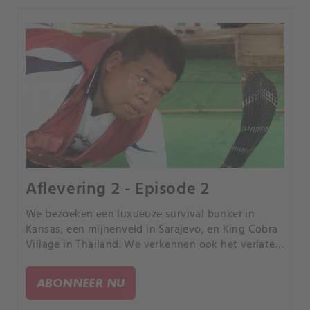
Aflevering 2 - Episode 2
We bezoeken een luxueuze survival bunker in
Kansas, een mijnenveld in Sarajevo, en King Cobra
Village in Thailand. We verkennen ook het verlaten
"nep"-pentagon in Shanghai en het hoofdkwartier
van de Verenigde Naties in New York.
ABONNEER NU