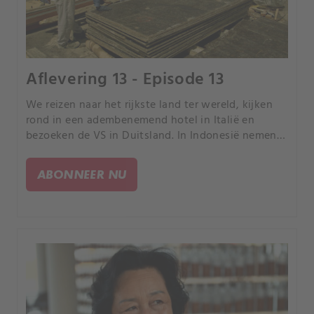
Aflevering 13 - Episode 13
We reizen naar het rijkste land ter wereld, kijken
rond in een adembenemend hotel in Italië en
bezoeken de VS in Duitsland. In Indonesië nemen
we een kijkje bij een kerk in de vorm van een kip
en we ontdekken een onbekende wereld onder
ABONNEER NU
Moskou.