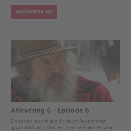
naar verlaten plekken in Zimbabwe. We bezoeken
ook India's grootste groentemarkt en China's
ABONNEER NU
Dwergdorp.
Aflevering 6 - Episode 6
Breng een bezoek aan de meest fascinerende
spookstad van Italië, leer meer over een eetbaar