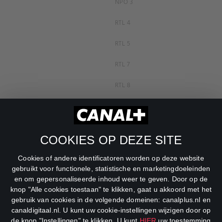
NPO 3
RTL 4
RTL 5
RTL 7
RTL 8
RTL Z
SBS6
COOKIES OP DEZE SITE
Net5
Cookies of andere identificatoren worden op deze website
Veronica
gebruikt voor functionele, statistische en marketingdoeleinden
en om gepersonaliseerde inhoud weer te geven. Door op de
DreamWorks Channel
knop "Alle cookies toestaan" te klikken, gaat u akkoord met het
gebruik van cookies in de volgende domeinen: canalplus.nl en
canaldigitaal.nl. U kunt uw cookie-instellingen wijzigen door op
de knop "Instellingen" te klikken. U kunt
HIER
uw toestemming