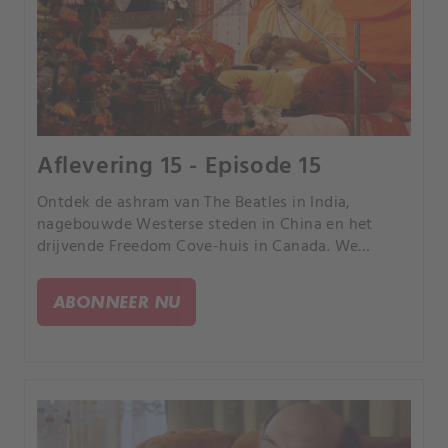
Aflevering 15 - Episode 15
Ontdek de ashram van The Beatles in India,
nagebouwde Westerse steden in China en het
drijvende Freedom Cove-huis in Canada. We
bezoeken het rustige Green Bank in West Virginia,
een Braziliaans park met slechts één boom en een
ABONNEER NU
glasfabriek in Israël.