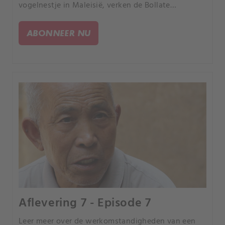
vogelnestje in Maleisië, verken de Bollate
gevangenis en onderzoek een bouwwerk dat het
Dr. Seuss Huis wordt genoemd.
ABONNEER NU
Aflevering 7 - Episode 7
Leer meer over de werkomstandigheden van een