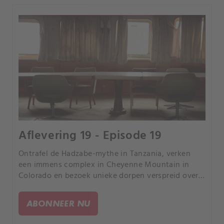
Aflevering 19 - Episode 19
Ontrafel de Hadzabe-mythe in Tanzania, verken
een immens complex in Cheyenne Mountain in
Colorado en bezoek unieke dorpen verspreid over
de wereld. Ontdek tijdens een intrigerende reis de
verlaten boot van Kroatië en futuristische huizen
ABONNEER NU
in China.