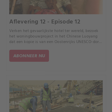
Aflevering 12 - Episode 12
Verken het gevaarlijkste hotel ter wereld, bezoek
het woningbouwproject in het Chinese Luoyang
dat een kopie is van een Oostenrijks UNESCO-dorp
en neem een kijkje bij de meest fascinerende
stranden ter wereld.
ABONNEER NU