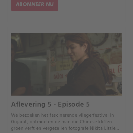
bezoeken het rijkste dorp van China.
ABONNEER NU
Aflevering 5 - Episode 5
We bezoeken het fascinerende vliegerfestival in
Gujarat, ontmoeten de man die Chinese kliffen
groen verft en vergezellen fotografe Nikita Little