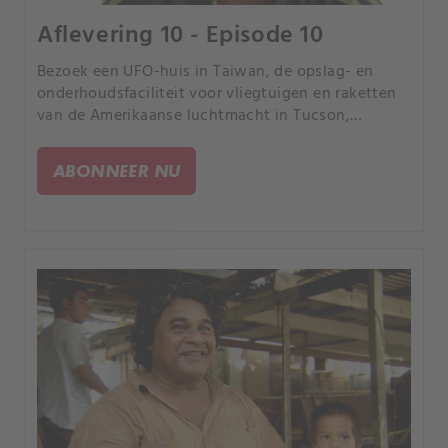
Aflevering 10 - Episode 10
Bezoek een UFO-huis in Taiwan, de opslag- en
onderhoudsfaciliteit voor vliegtuigen en raketten
van de Amerikaanse luchtmacht in Tucson,
Arizona, en reis dan naar Laos, waar men
oorlogsmunitie als alledaagse voorwerpen
ABONNEER NU
gebruikt.