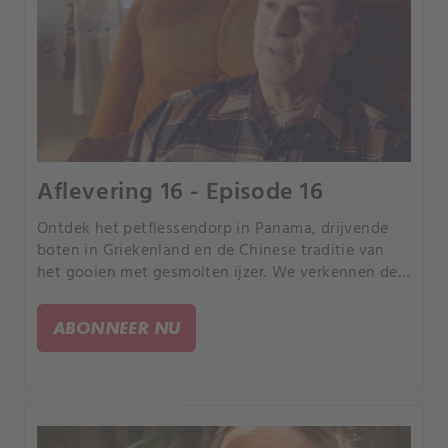
Aflevering 16 - Episode 16
Ontdek het petflessendorp in Panama, drijvende
boten in Griekenland en de Chinese traditie van
het gooien met gesmolten ijzer. We verkennen de
One Central Park Tower in Sydney, Tsjernobyl en
de impact van de Centralia-mijnbrand in
ABONNEER NU
Pennsylvania.