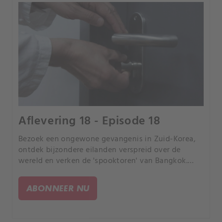
Aflevering 18 - Episode 18
Bezoek een ongewone gevangenis in Zuid-Korea,
ontdek bijzondere eilanden verspreid over de
wereld en verken de 'spooktoren' van Bangkok.
Maak kennis met de sterke mannen van Jakabol
Gym en duik in de wereld van de chilipepers in het
ABONNEER NU
Chinese Xinjiang.