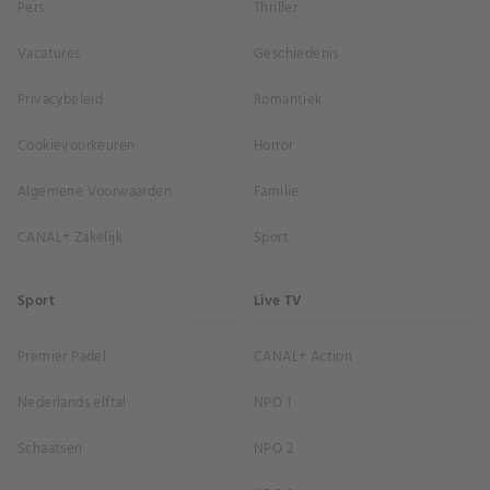
Pers
Thriller
Vacatures
Geschiedenis
Privacybeleid
Romantiek
Cookievoorkeuren
Horror
Algemene Voorwaarden
Familie
CANAL+ Zakelijk
Sport
Sport
Live TV
Premier Padel
CANAL+ Action
Nederlands elftal
NPO 1
Schaatsen
NPO 2