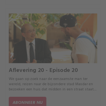
Aflevering 20 - Episode 20
We gaan op zoek naar de eenzaamste man ter
wereld, reizen naar de bijzondere stad Masdar en
bezoeken een huis dat midden in een straat staat.
We bewonderen de unieke Wieliczka-zoutmijn in
Polen en een dorp in India waar de huizen geen
ABONNEER NU
deur hebben.