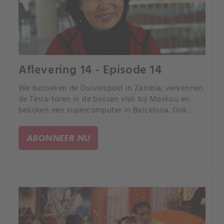
Aflevering 14 - Episode 14
We bezoeken de Duivelspoel in Zambia, verkennen
de Tesla-toren in de bossen vlak bij Moskou en
bekijken een supercomputer in Barcelona. Ook
reizen we naar unieke eilanden in Mongolië en
naar de verlaten resorts in Bombay Beach in
ABONNEER NU
Californië.