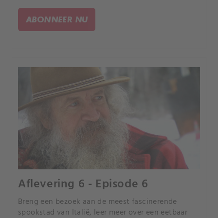
naar verlaten plekken in Zimbabwe. We bezoeken
ook India's grootste groentemarkt en China's
ABONNEER NU
Dwergdorp.
Aflevering 6 - Episode 6
Breng een bezoek aan de meest fascinerende
spookstad van Italië, leer meer over een eetbaar