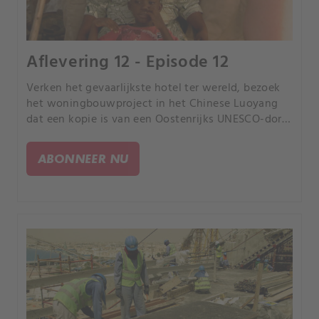
Aflevering 12 - Episode 12
Verken het gevaarlijkste hotel ter wereld, bezoek
het woningbouwproject in het Chinese Luoyang
dat een kopie is van een Oostenrijks UNESCO-dorp
en neem een kijkje bij de meest fascinerende
stranden ter wereld.
ABONNEER NU