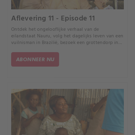
Aflevering 11 - Episode 11
Ontdek het ongelooflijke verhaal van de
eilandstaat Nauru, volg het dagelijks leven van een
vuilnisman in Brazilië, bezoek een grottendorp in
China en neem een kijkje bij de
werkomstandigheden van een man die in de
ABONNEER NU
woestijn van Egypte werkt.