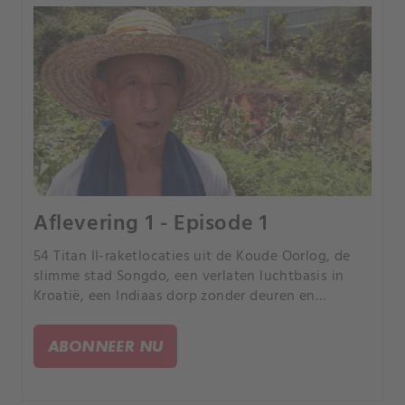
Aflevering 1 - Episode 1
54 Titan II-raketlocaties uit de Koude Oorlog, de
slimme stad Songdo, een verlaten luchtbasis in
Kroatië, een Indiaas dorp zonder deuren en
brandende aarde in China. Ga mee op reis om deze
onvoorstelbare plaatsen te ontdekken.
ABONNEER NU