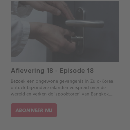
Aflevering 18 - Episode 18
Bezoek een ongewone gevangenis in Zuid-Korea,
ontdek bijzondere eilanden verspreid over de
wereld en verken de 'spooktoren' van Bangkok.
Maak kennis met de sterke mannen van Jakabol
Gym en duik in de wereld van de chilipepers in het
ABONNEER NU
Chinese Xinjiang.