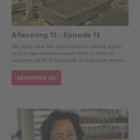
Aflevering 13 - Episode 13
We reizen naar het rijkste land ter wereld, kijken
rond in een adembenemend hotel in Italië en
bezoeken de VS in Duitsland. In Indonesië nemen
we een kijkje bij een kerk in de vorm van een kip
en we ontdekken een onbekende wereld onder
ABONNEER NU
Moskou.