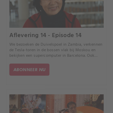
Aflevering 14 - Episode 14
We bezoeken de Duivelspoel in Zambia, verkennen
de Tesla-toren in de bossen vlak bij Moskou en
bekijken een supercomputer in Barcelona. Ook
reizen we naar unieke eilanden in Mongolië en
naar de verlaten resorts in Bombay Beach in
ABONNEER NU
Californië.