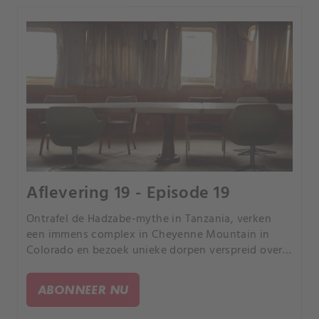
Aflevering 19 - Episode 19
Ontrafel de Hadzabe-mythe in Tanzania, verken
een immens complex in Cheyenne Mountain in
Colorado en bezoek unieke dorpen verspreid over
de wereld. Ontdek tijdens een intrigerende reis de
verlaten boot van Kroatië en futuristische huizen
ABONNEER NU
in China.