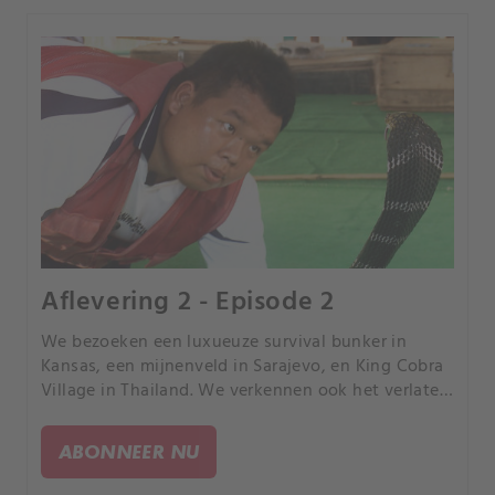
Aflevering 2 - Episode 2
We bezoeken een luxueuze survival bunker in
Kansas, een mijnenveld in Sarajevo, en King Cobra
Village in Thailand. We verkennen ook het verlaten
"nep"-pentagon in Shanghai en het hoofdkwartier
van de Verenigde Naties in New York.
ABONNEER NU