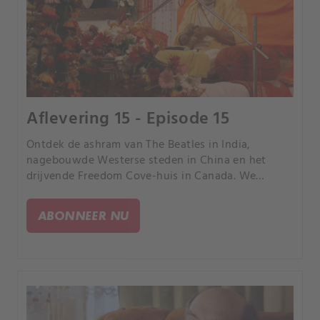
Aflevering 15 - Episode 15
Ontdek de ashram van The Beatles in India,
nagebouwde Westerse steden in China en het
drijvende Freedom Cove-huis in Canada. We
bezoeken het rustige Green Bank in West Virginia,
een Braziliaans park met slechts één boom en een
ABONNEER NU
glasfabriek in Israël.