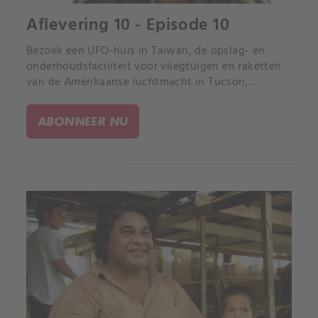
Aflevering 10 - Episode 10
Bezoek een UFO-huis in Taiwan, de opslag- en
onderhoudsfaciliteit voor vliegtuigen en raketten
van de Amerikaanse luchtmacht in Tucson,
Arizona, en reis dan naar Laos, waar men
oorlogsmunitie als alledaagse voorwerpen
ABONNEER NU
gebruikt.