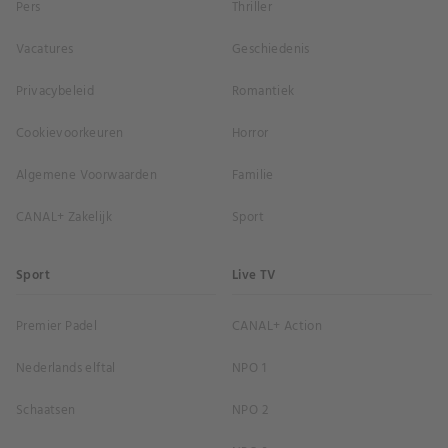
Pers
Thriller
Vacatures
Geschiedenis
Privacybeleid
Romantiek
Cookievoorkeuren
Horror
Algemene Voorwaarden
Familie
CANAL+ Zakelijk
Sport
Sport
Live TV
Premier Padel
CANAL+ Action
Nederlands elftal
NPO 1
Schaatsen
NPO 2