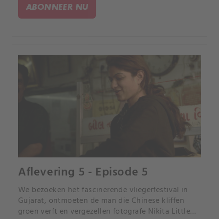
bezoeken het rijkste dorp van China.
ABONNEER NU
Aflevering 5 - Episode 5
We bezoeken het fascinerende vliegerfestival in
Gujarat, ontmoeten de man die Chinese kliffen
groen verft en vergezellen fotografe Nikita Little