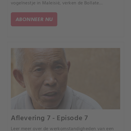
vogelnestje in Maleisië, verken de Bollate
gevangenis en onderzoek een bouwwerk dat het
Dr. Seuss Huis wordt genoemd.
ABONNEER NU
Aflevering 7 - Episode 7
Leer meer over de werkomstandigheden van een