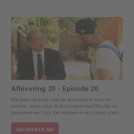
Aflevering 20 - Episode 20
We gaan op zoek naar de eenzaamste man ter
wereld, reizen naar de bijzondere stad Masdar en
bezoeken een huis dat midden in een straat staat.
We bewonderen de unieke Wieliczka-zoutmijn in
Polen en een dorp in India waar de huizen geen
ABONNEER NU
deur hebben.