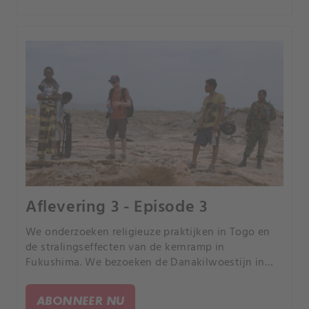
Aflevering 3 - Episode 3
We onderzoeken religieuze praktijken in Togo en
de stralingseffecten van de kernramp in
Fukushima. We bezoeken de Danakilwoestijn in
Ethiopië, een stadje in de staat Georgia waar elke
inwoner een geweer heeft en de olievelden in
ABONNEER NU
Myanmar.