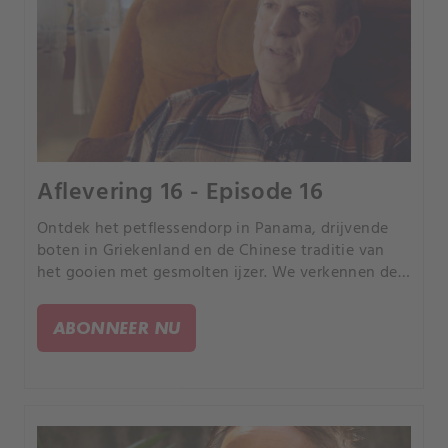
Aflevering 16 - Episode 16
Ontdek het petflessendorp in Panama, drijvende
boten in Griekenland en de Chinese traditie van
het gooien met gesmolten ijzer. We verkennen de
One Central Park Tower in Sydney, Tsjernobyl en
de impact van de Centralia-mijnbrand in
ABONNEER NU
Pennsylvania.