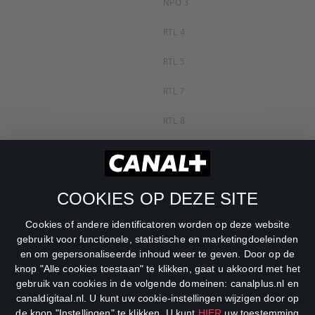
NPO 3
RTL 4
RTL 5
RTL 7
RTL 8
RTL Z
SBS6
COOKIES OP DEZE SITE
Net5
Cookies of andere identificatoren worden op deze website
Veronica
gebruikt voor functionele, statistische en marketingdoeleinden
en om gepersonaliseerde inhoud weer te geven. Door op de
DreamWorks Channel
knop "Alle cookies toestaan" te klikken, gaat u akkoord met het
gebruik van cookies in de volgende domeinen: canalplus.nl en
canaldigitaal.nl. U kunt uw cookie-instellingen wijzigen door op
de knop "Instellingen" te klikken. U kunt
HIER
uw toestemming