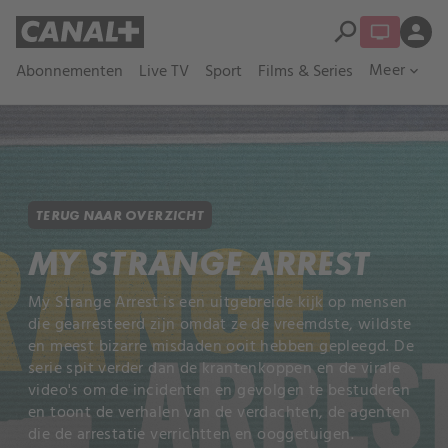
search
person
Meer
Abonnementen
Live TV
Sport
Films & Series
expand_more
TERUG NAAR OVERZICHT
MY STRANGE ARREST
My Strange Arrest is een uitgebreide kijk op mensen
die gearresteerd zijn omdat ze de vreemdste, wildste
en meest bizarre misdaden ooit hebben gepleegd. De
serie spit verder dan de krantenkoppen en de virale
video's om de incidenten en gevolgen te bestuderen
en toont de verhalen van de verdachten, de agenten
die de arrestatie verrichtten en ooggetuigen.