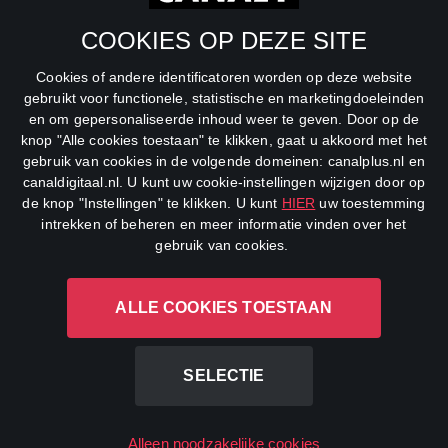
SBS6
COOKIES OP DEZE SITE
Net5
Cookies of andere identificatoren worden op deze website
Veronica
gebruikt voor functionele, statistische en marketingdoeleinden
en om gepersonaliseerde inhoud weer te geven. Door op de
DreamWorks Channel
knop "Alle cookies toestaan" te klikken, gaat u akkoord met het
gebruik van cookies in de volgende domeinen: canalplus.nl en
canaldigitaal.nl. U kunt uw cookie-instellingen wijzigen door op
de knop "Instellingen" te klikken. U kunt
HIER
uw toestemming
intrekken of beheren en meer informatie vinden over het
gebruik van cookies.
ALLE COOKIES TOESTAAN
CANAL+ Luxembourg S. à r.l., Rue Albert Borschette 4, L-1246
Luxembourg R.C.S.
Luxembourg: B 87.905
SELECTIE
All rights reserved
Alleen noodzakelijke cookies