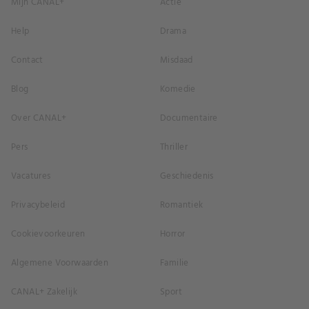
Mijn CANAL+
Actie
Help
Drama
Contact
Misdaad
Blog
Komedie
Over CANAL+
Documentaire
Pers
Thriller
Vacatures
Geschiedenis
Privacybeleid
Romantiek
Cookievoorkeuren
Horror
Algemene Voorwaarden
Familie
CANAL+ Zakelijk
Sport