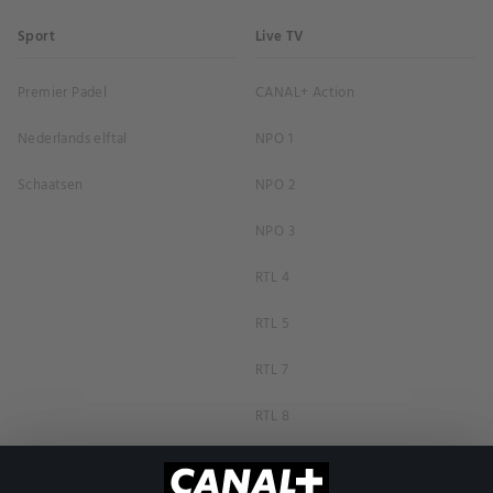
Sport
Live TV
Premier Padel
CANAL+ Action
Nederlands elftal
NPO 1
Schaatsen
NPO 2
NPO 3
RTL 4
RTL 5
RTL 7
RTL 8
RTL Z