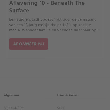
Aflevering 10 - Beneath The
Surface
Een stadje wordt opgeschrikt door de vermissing
van een 15-jarig meisje dat actief is op sociale
media. Wanneer familie en vrienden naar haar op
zoek gaan, blijkt dat een lokale tienerhangplek
mogelijk iets met haar verdwijning te maken heeft.
ABONNEER NU
Algemeen
Films & Series
Mijn CANAL+
Actie