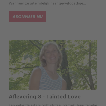
Wanneer ze uiteindelijk haar gewelddadige
bedreigingen uitvoert, raken de rechercheurs
verstrikt in een dodelijk web van bedrog.
ABONNEER NU
Aflevering 8 - Tainted Love
Een geliefde arts wordt plotseling ziek, haar familie