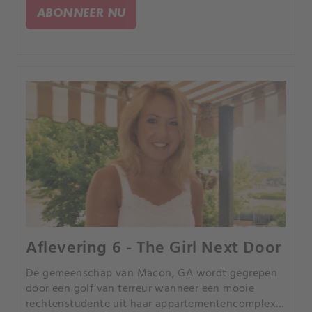
ontrafelen van de geheimen van een
ABONNEER NU
seriemoordenaar.
Aflevering 6 - The Girl Next Door
De gemeenschap van Macon, GA wordt gegrepen
door een golf van terreur wanneer een mooie
rechtenstudente uit haar appartementencomplex