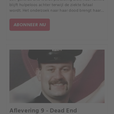
blijft hulpeloos achter terwijl de ziekte fataal
wordt. Het onderzoek naar haar dood brengt haar
familie bij het duistere hart van een monster dat al
die tijd aan hun zijde heeft gestaan.
ABONNEER NU
Aflevering 9 - Dead End