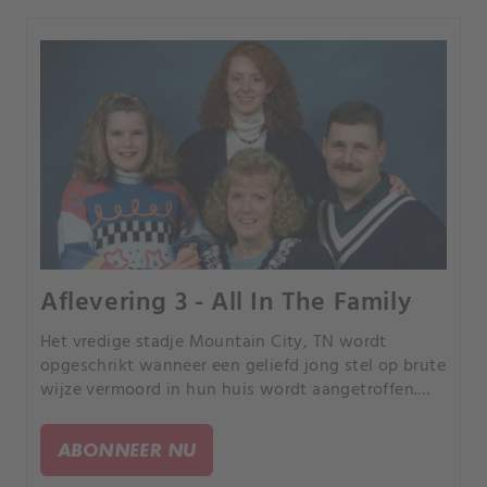
Aflevering 3 - All In The Family
Het vredige stadje Mountain City, TN wordt
opgeschrikt wanneer een geliefd jong stel op brute
wijze vermoord in hun huis wordt aangetroffen.
Terwijl de politie de moordenaar zoekt, ontdekken
ze een familie vol sinistere geheimen en leugens.
ABONNEER NU