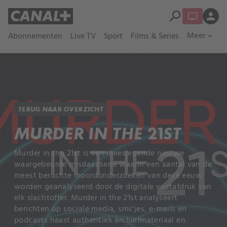
search
person
Meer
Abonnementen
Live TV
Sport
Films & Series
expand_more
TERUG NAAR OVERZICHT
MURDER IN THE 21ST
Murder in the 21st is een meeslepende nieuwe
waargebeurde misdaadserie waarin een aantal van de
meest beruchte moordonderzoeken van deze eeuw
worden geanalyseerd door de digitale voetafdruk van
elk slachtoffer. Murder in the 21st analyseert
berichten op sociale media, sms'jes, e-mails en
podcasts naast authentiek archiefmateriaal en