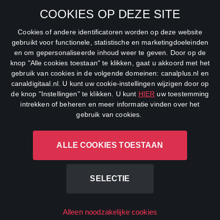
SBS6
COOKIES OP DEZE SITE
Net5
Cookies of andere identificatoren worden op deze website
Veronica
gebruikt voor functionele, statistische en marketingdoeleinden
en om gepersonaliseerde inhoud weer te geven. Door op de
DreamWorks Channel
knop "Alle cookies toestaan" te klikken, gaat u akkoord met het
gebruik van cookies in de volgende domeinen: canalplus.nl en
canaldigitaal.nl. U kunt uw cookie-instellingen wijzigen door op
de knop "Instellingen" te klikken. U kunt
HIER
uw toestemming
intrekken of beheren en meer informatie vinden over het
gebruik van cookies.
ALLE COOKIES TOESTAAN
CANAL+ Luxembourg S. à r.l., Rue Albert Borschette 4, L-1246
Luxembourg R.C.S.
Luxembourg: B 87.905
SELECTIE
All rights reserved
Alleen noodzakelijke cookies