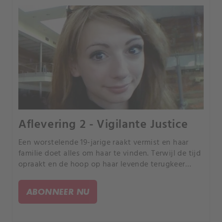
Aflevering 2 - Vigilante Justice
Een worstelende 19-jarige raakt vermist en haar
familie doet alles om haar te vinden. Terwijl de tijd
opraakt en de hoop op haar levende terugkeer
vermindert, werken twee onwaarschijnlijke
mensen samen om een gevaarlijk roofdier te
ABONNEER NU
pakken.