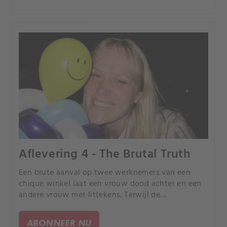
Aflevering 4 - The Brutal Truth
Een brute aanval op twee werknemers van een
chique winkel laat een vrouw dood achter en een
andere vrouw met littekens. Terwijl de
rechercheurs het gruwelijke verhaal onderzoeken,
brengen bizarre aanwijzingen hen naar een
ABONNEER NU