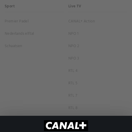
Sport
Live TV
Premier Padel
CANAL+ Action
Nederlands elftal
NPO 1
Schaatsen
NPO 2
NPO 3
RTL 4
RTL 5
RTL 7
RTL 8
RTL Z