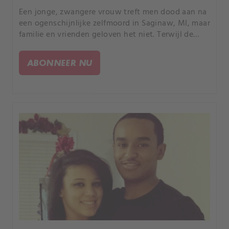
Een jonge, zwangere vrouw treft men dood aan na
een ogenschijnlijke zelfmoord in Saginaw, MI, maar
familie en vrienden geloven het niet. Terwijl de
politie intens zoekt naar de waarheid, ontdekken
ze een schokkend geheim dat ze nooit hadden
ABONNEER NU
verwacht.