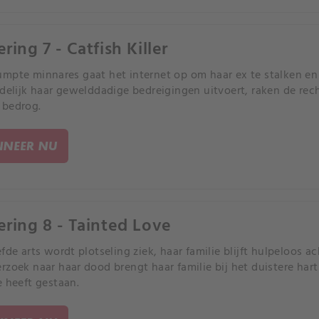
ring 7 - Catfish Killer
mpte minnares gaat het internet op om haar ex te stalken en 
ndelijk haar gewelddadige bedreigingen uitvoert, raken de rech
 bedrog.
NEER NU
ering 8 - Tainted Love
fde arts wordt plotseling ziek, haar familie blijft hulpeloos ac
rzoek naar haar dood brengt haar familie bij het duistere hart
e heeft gestaan.