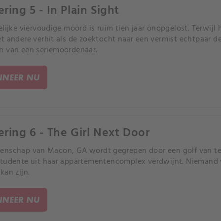
ring 5 - In Plain Sight
elijke viervoudige moord is ruim tien jaar onopgelost. Terwijl
t andere verhit als de zoektocht naar een vermist echtpaar de 
 van een seriemoordenaar.
NEER NU
ering 6 - The Girl Next Door
enschap van Macon, GA wordt gegrepen door een golf van te
tudente uit haar appartementencomplex verdwijnt. Niemand w
kan zijn.
NEER NU