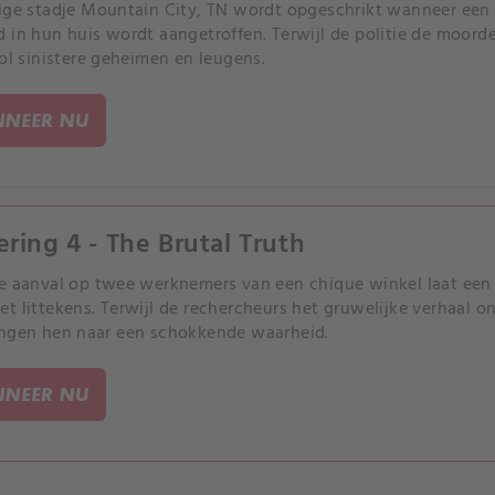
ige stadje Mountain City, TN wordt opgeschrikt wanneer een g
 in hun huis wordt aangetroffen. Terwijl de politie de moord
vol sinistere geheimen en leugens.
NEER NU
ering 4 - The Brutal Truth
e aanval op twee werknemers van een chique winkel laat een
t littekens. Terwijl de rechercheurs het gruwelijke verhaal o
ngen hen naar een schokkende waarheid.
NEER NU