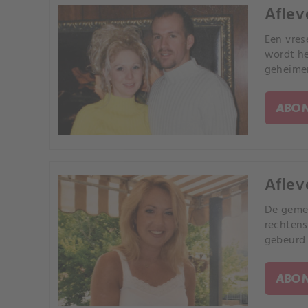
Afleve
Een vres
wordt he
geheimen
ABON
Aflev
De geme
rechtens
gebeurd 
ABON