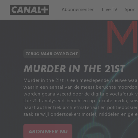
Abonnementen
Live TV
Sport
TERUG NAAR OVERZICHT
MURDER IN THE 21ST
Murder in the 21st is een meeslepende nieuwe wa
waarin een aantal van de meest beruchte moordo
worden geanalyseerd door de digitale voetafdruk va
the 21st analyseert berichten op sociale media, sms
naast authentiek archiefmateriaal en politiedossier
zaak terwijl onderzoekers motief, middelen en gel
ABONNEER NU