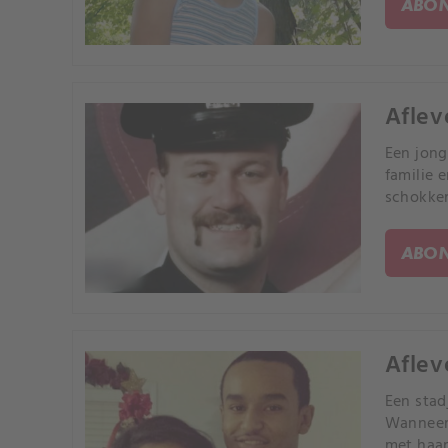
ABON
Aflev
Een jong
familie 
schokken
ABON
Aflev
Een stad
Wanneer 
met haar