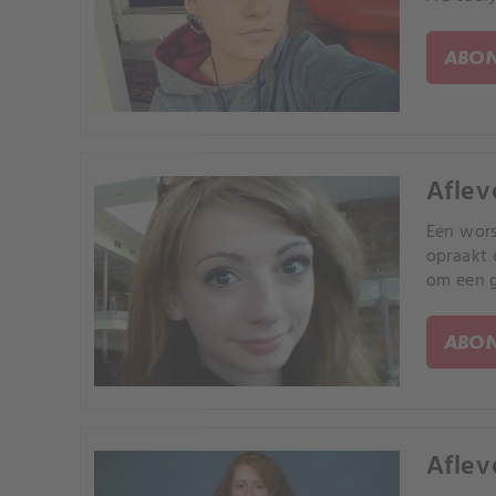
ABON
Aflev
Een wors
opraakt 
om een g
ABON
Aflev