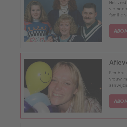
Het vred
vermoord
familie 
ABON
Aflev
Een brut
vrouw me
aanwijzi
ABON