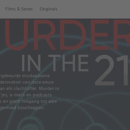
Films & Series
Originals
argebeurde misdaadserie
nderzoeken van deze eeuw
n elk slachtoffer. Murder in
'jes, e-mails en podcasts
s en geeft toegang tot elke
egenheid blootleggen.