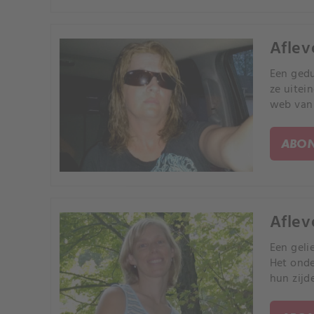
Afleve
Een gedu
ze uitei
web van
ABON
Aflev
Een gelie
Het onde
hun zijd