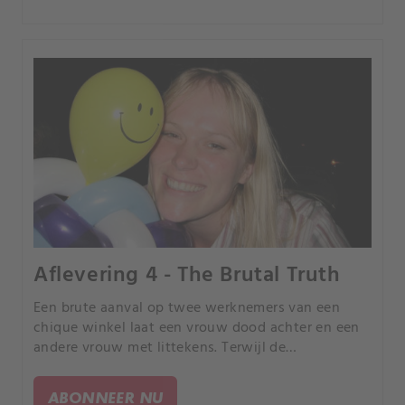
Aflevering 4 - The Brutal Truth
Een brute aanval op twee werknemers van een
chique winkel laat een vrouw dood achter en een
andere vrouw met littekens. Terwijl de
rechercheurs het gruwelijke verhaal onderzoeken,
brengen bizarre aanwijzingen hen naar een
ABONNEER NU