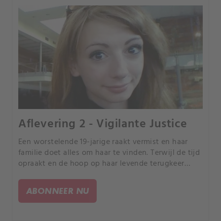
Aflevering 2 - Vigilante Justice
Een worstelende 19-jarige raakt vermist en haar
familie doet alles om haar te vinden. Terwijl de tijd
opraakt en de hoop op haar levende terugkeer
vermindert, werken twee onwaarschijnlijke
mensen samen om een gevaarlijk roofdier te
ABONNEER NU
pakken.