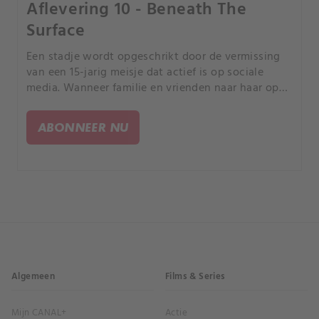
Aflevering 10 - Beneath The
Surface
Een stadje wordt opgeschrikt door de vermissing
van een 15-jarig meisje dat actief is op sociale
media. Wanneer familie en vrienden naar haar op
zoek gaan, blijkt dat een lokale tienerhangplek
mogelijk iets met haar verdwijning te maken heeft.
ABONNEER NU
Algemeen
Films & Series
Mijn CANAL+
Actie