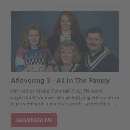
Aflevering 3 - All In The Family
Het vredige stadje Mountain City, TN wordt
opgeschrikt wanneer een geliefd jong stel op brute
wijze vermoord in hun huis wordt aangetroffen.
Terwijl de politie de moordenaar zoekt, ontdekken
ze een familie vol sinistere geheimen en leugens.
ABONNEER NU