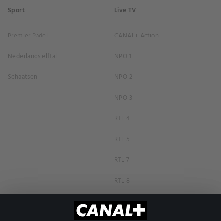
Sport
Live TV
Premier Padel
CANAL+ Action
Nederlands elftal
NPO 1
Schaatsen
NPO 2
NPO 3
RTL 4
RTL 5
RTL 7
RTL 8
RTL Z