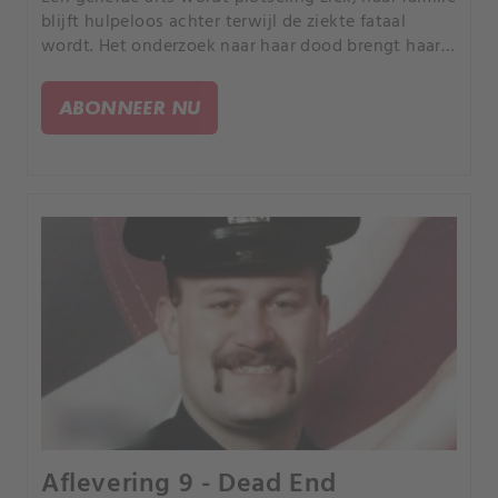
blijft hulpeloos achter terwijl de ziekte fataal
wordt. Het onderzoek naar haar dood brengt haar
familie bij het duistere hart van een monster dat al
die tijd aan hun zijde heeft gestaan.
ABONNEER NU
Aflevering 9 - Dead End