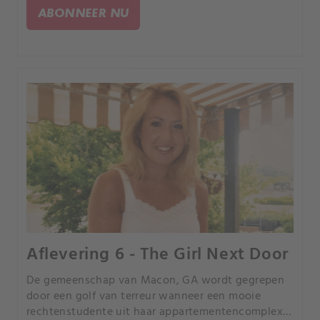
ontrafelen van de geheimen van een
ABONNEER NU
seriemoordenaar.
Aflevering 6 - The Girl Next Door
De gemeenschap van Macon, GA wordt gegrepen
door een golf van terreur wanneer een mooie
rechtenstudente uit haar appartementencomplex