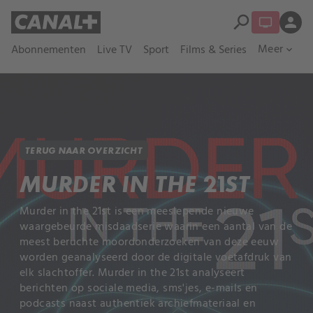
search
person
Meer
Abonnementen
Live TV
Sport
Films & Series
expand_more
TERUG NAAR OVERZICHT
MURDER IN THE 21ST
Murder in the 21st is een meeslepende nieuwe
waargebeurde misdaadserie waarin een aantal van de
meest beruchte moordonderzoeken van deze eeuw
worden geanalyseerd door de digitale voetafdruk van
elk slachtoffer. Murder in the 21st analyseert
berichten op sociale media, sms'jes, e-mails en
podcasts naast authentiek archiefmateriaal en