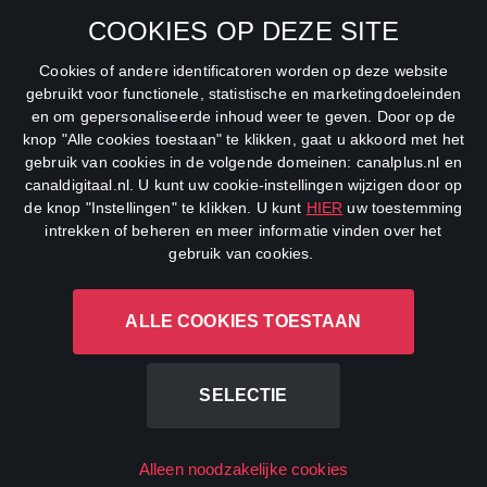
SBS6
COOKIES OP DEZE SITE
Net5
Cookies of andere identificatoren worden op deze website
Veronica
gebruikt voor functionele, statistische en marketingdoeleinden
en om gepersonaliseerde inhoud weer te geven. Door op de
DreamWorks Channel
knop "Alle cookies toestaan" te klikken, gaat u akkoord met het
gebruik van cookies in de volgende domeinen: canalplus.nl en
canaldigitaal.nl. U kunt uw cookie-instellingen wijzigen door op
de knop "Instellingen" te klikken. U kunt
HIER
uw toestemming
intrekken of beheren en meer informatie vinden over het
gebruik van cookies.
ALLE COOKIES TOESTAAN
CANAL+ Luxembourg S. à r.l., Rue Albert Borschette 4, L-1246
Luxembourg R.C.S.
Luxembourg: B 87.905
SELECTIE
All rights reserved
Alleen noodzakelijke cookies