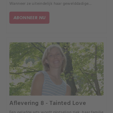
Wanneer ze uiteindelijk haar gewelddadige
bedreigingen uitvoert, raken de rechercheurs
verstrikt in een dodelijk web van bedrog.
ABONNEER NU
Aflevering 8 - Tainted Love
Een geliefde arts wordt plotseling ziek, haar familie