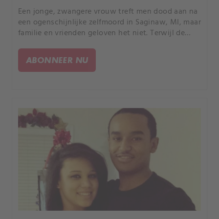
Een jonge, zwangere vrouw treft men dood aan na
een ogenschijnlijke zelfmoord in Saginaw, MI, maar
familie en vrienden geloven het niet. Terwijl de
politie intens zoekt naar de waarheid, ontdekken
ze een schokkend geheim dat ze nooit hadden
ABONNEER NU
verwacht.