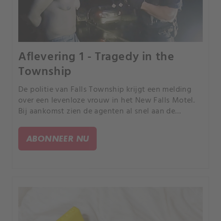
Aflevering 1 - Tragedy in the
Township
De politie van Falls Township krijgt een melding
over een levenloze vrouw in het New Falls Motel.
Bij aankomst zien de agenten al snel aan de
verwondingen van de vrouw dat het verhaal dat ze
een hartstilstand zou hebben gehad niet klopt.
ABONNEER NU