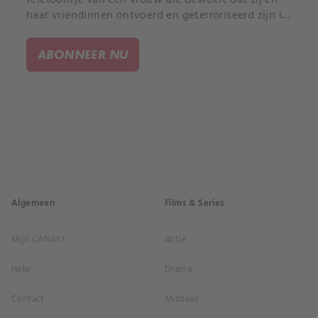
haar vriendinnen ontvoerd en geterroriseerd zijn in
een Travelodge. Een van hen heeft een dodelijke
schotwond opgelopen.
ABONNEER NU
Algemeen
Films & Series
Mijn CANAL+
Actie
Help
Drama
Contact
Misdaad