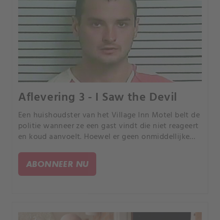
Aflevering 3 - I Saw the Devil
Een huishoudster van het Village Inn Motel belt de
politie wanneer ze een gast vindt die niet reageert
en koud aanvoelt. Hoewel er geen onmiddellijke
tekenen zijn van een worsteling of vals spel,
bevestigt de autopsie dat de doodsoorzaak moord
ABONNEER NU
was.