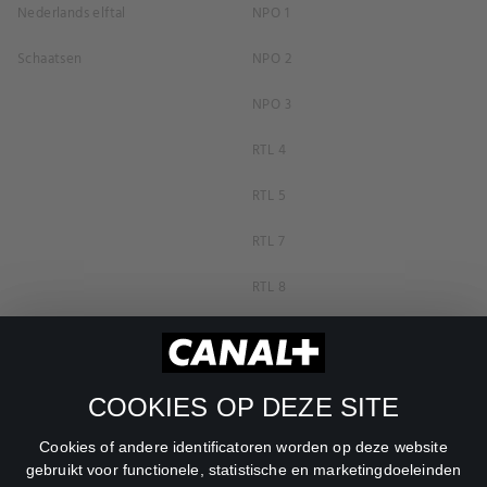
Nederlands elftal
NPO 1
Schaatsen
NPO 2
NPO 3
RTL 4
RTL 5
RTL 7
RTL 8
RTL Z
SBS6
COOKIES OP DEZE SITE
Net5
Cookies of andere identificatoren worden op deze website
Veronica
gebruikt voor functionele, statistische en marketingdoeleinden