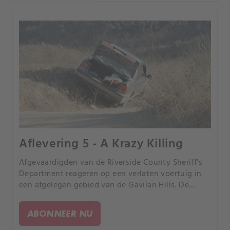
Aflevering 5 - A Krazy Killing
Afgevaardigden van de Riverside County Sheriff's
Department reageren op een verlaten voertuig in
een afgelegen gebied van de Gavilan Hills. De
onderzoekers zijn geschokt als ze de verminkte
lijken van twee mannen in de kofferbak ontdekken.
ABONNEER NU