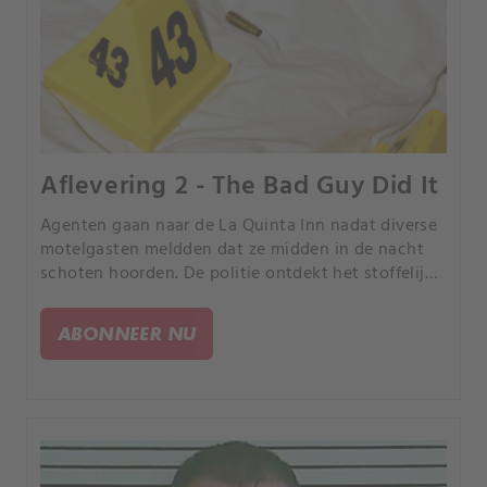
Aflevering 2 - The Bad Guy Did It
Agenten gaan naar de La Quinta Inn nadat diverse
motelgasten meldden dat ze midden in de nacht
schoten hoorden. De politie ontdekt het stoffelijk
overschot van een vrouw die drieëntwintig keer is
neergeschoten en ter plaatse dood is verklaard.
ABONNEER NU