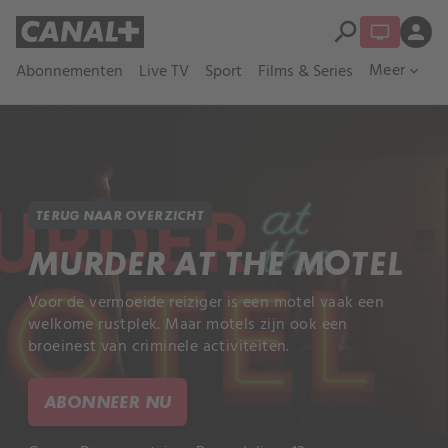
search
person
Meer
Abonnementen
Live TV
Sport
Films & Series
expand_more
TERUG NAAR OVERZICHT
MURDER AT THE MOTEL
Voor de vermoeide reiziger is een motel vaak een
welkome rustplek. Maar motels zijn ook een
broeinest van criminele activiteiten.
ABONNEER NU