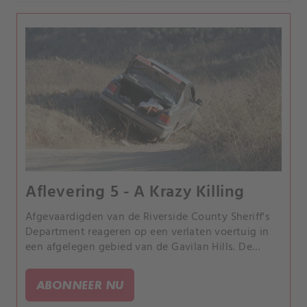
Aflevering 5 - A Krazy Killing
Afgevaardigden van de Riverside County Sheriff's
Department reageren op een verlaten voertuig in
een afgelegen gebied van de Gavilan Hills. De
onderzoekers zijn geschokt als ze de verminkte
lijken van twee mannen in de kofferbak ontdekken.
ABONNEER NU