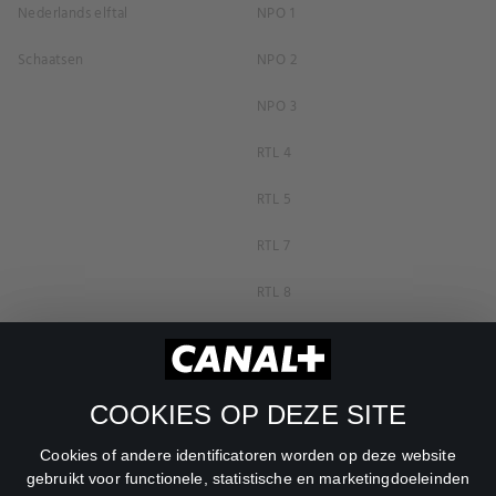
Nederlands elftal
NPO 1
Schaatsen
NPO 2
NPO 3
RTL 4
RTL 5
RTL 7
RTL 8
RTL Z
SBS6
COOKIES OP DEZE SITE
Net5
Cookies of andere identificatoren worden op deze website
Veronica
gebruikt voor functionele, statistische en marketingdoeleinden