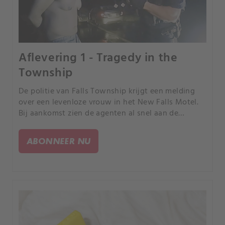
Aflevering 1 - Tragedy in the
Township
De politie van Falls Township krijgt een melding
over een levenloze vrouw in het New Falls Motel.
Bij aankomst zien de agenten al snel aan de
verwondingen van de vrouw dat het verhaal dat ze
een hartstilstand zou hebben gehad niet klopt.
ABONNEER NU