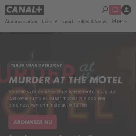
search
person
Meer
Abonnementen
Live TV
Sport
Films & Series
expand_more
TERUG NAAR OVERZICHT
MURDER AT THE MOTEL
Voor de vermoeide reiziger is een motel vaak een
welkome rustplek. Maar motels zijn ook een
broeinest van criminele activiteiten.
ABONNEER NU