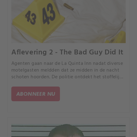
Aflevering 2 - The Bad Guy Did It
Agenten gaan naar de La Quinta Inn nadat diverse
motelgasten meldden dat ze midden in de nacht
schoten hoorden. De politie ontdekt het stoffelijk
overschot van een vrouw die drieëntwintig keer is
neergeschoten en ter plaatse dood is verklaard.
ABONNEER NU