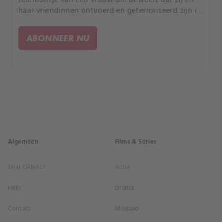
haar vriendinnen ontvoerd en geterroriseerd zijn in
een Travelodge. Een van hen heeft een dodelijke
schotwond opgelopen.
ABONNEER NU
Algemeen
Films & Series
Mijn CANAL+
Actie
Help
Drama
Contact
Misdaad