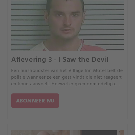
Aflevering 3 - I Saw the Devil
Een huishoudster van het Village Inn Motel belt de
politie wanneer ze een gast vindt die niet reageert
en koud aanvoelt. Hoewel er geen onmiddellijke
tekenen zijn van een worsteling of vals spel,
bevestigt de autopsie dat de doodsoorzaak moord
ABONNEER NU
was.