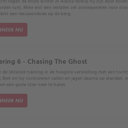
cht tegen de brute winter in Alaska terwijl hij zijn door bosbr
rden runt; Mike eist een verlaten set zonnepanelen voor stroo
dekt een leeuwendode op de berg.
NEER NU
ering 6 - Chasing The Ghost
t de Iditarod-training in de hoogste versnelling met een tocht
 Bret en Ivy controleren vallen en jagen daarna op elanden,
om een grote stier neer te halen.
NEER NU