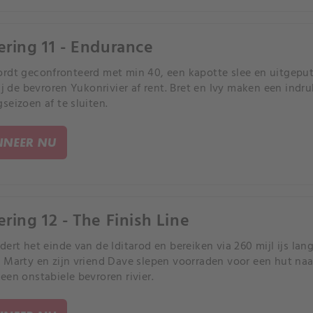
ering 11 - Endurance
rdt geconfronteerd met min 40, een kapotte slee en uitgeputt
hij de bevroren Yukonrivier af rent. Bret en Ivy maken een in
seizoen af te sluiten.
NEER NU
ering 12 - The Finish Line
dert het einde van de Iditarod en bereiken via 260 mijl ijs lan
 Marty en zijn vriend Dave slepen voorraden voor een hut naa
een onstabiele bevroren rivier.