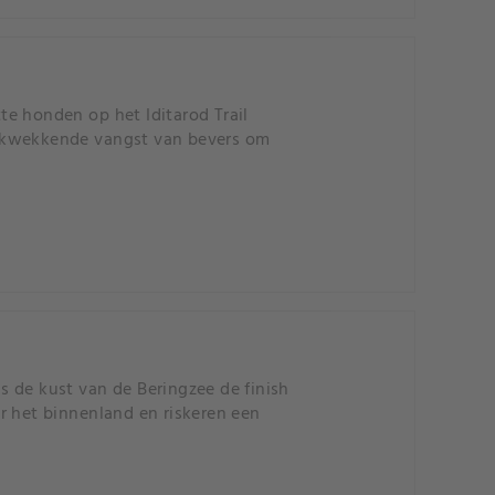
e honden op het Iditarod Trail
drukwekkende vangst van bevers om
gs de kust van de Beringzee de finish
r het binnenland en riskeren een