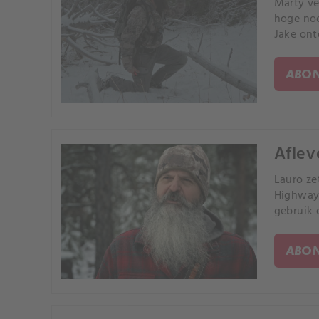
Marty ve
hoge noo
Jake ont
ABON
Aflev
Lauro ze
Highway;
gebruik 
ABON