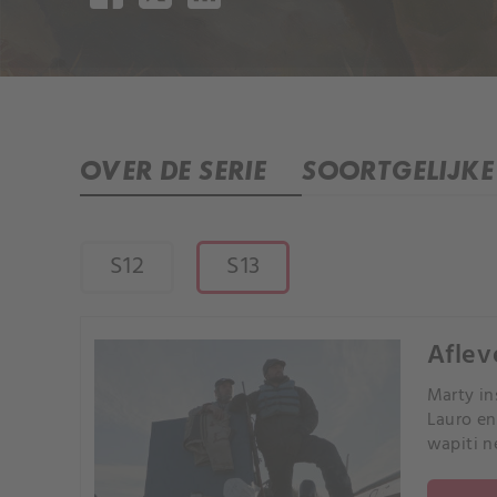
OVER DE SERIE
SOORTGELIJKE 
S12
S13
Aflev
Marty in
Lauro en
wapiti n