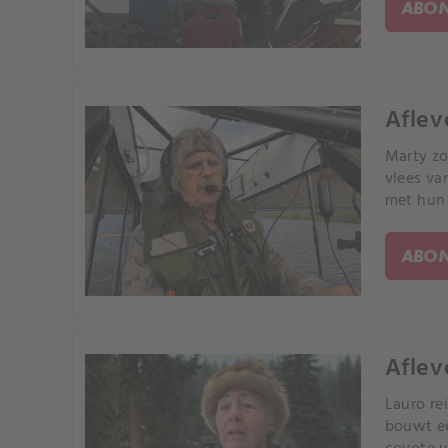
ABON
Aflev
Marty zo
vlees va
met hun 
ABON
Aflev
Lauro re
bouwt ee