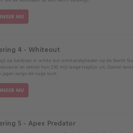
it die de veestapel op een ranch bedreigt.
NEER NU
ering 4 - Whiteout
agt op kariboes in white out-omstandigheden op de North Slo
eeuwval en zetten hun 230 mijl lange traplijn uit; Daniel lanc
e jagen langs de ruige kust.
NEER NU
ering 5 - Apex Predator