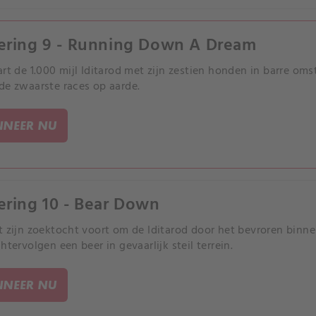
ering 9 - Running Down A Dream
art de 1.000 mijl Iditarod met zijn zestien honden in barre oms
de zwaarste races op aarde.
NEER NU
ering 10 - Bear Down
t zijn zoektocht voort om de Iditarod door het bevroren binne
htervolgen een beer in gevaarlijk steil terrein.
NEER NU