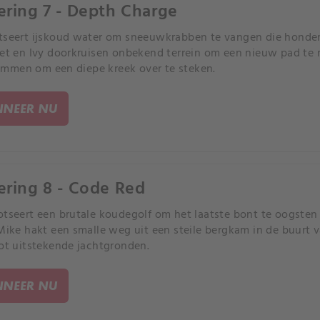
ering 7 - Depth Charge
tseert ijskoud water om sneeuwkrabben te vangen die hond
ret en Ivy doorkruisen onbekend terrein om een nieuw pad t
mmen om een diepe kreek over te steken.
NEER NU
ering 8 - Code Red
otseert een brutale koudegolf om het laatste bont te oogsten e
 Mike hakt een smalle weg uit een steile bergkam in de buurt
tot uitstekende jachtgronden.
NEER NU