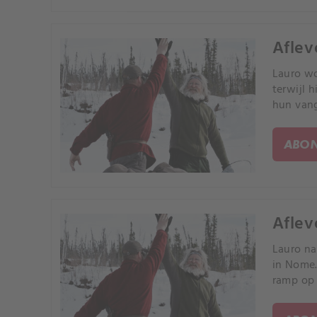
Aflev
Lauro wo
terwijl 
hun vang
ABON
Aflev
Lauro na
in Nome.
ramp op 