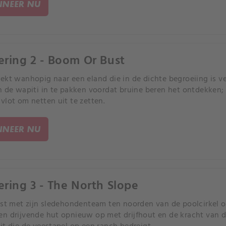
NEER NU
ering 2 - Boom Or Bust
ekt wanhopig naar een eland die in de dichte begroeiing is 
n de wapiti in te pakken voordat bruine beren het ontdekken; 
vlot om netten uit te zetten.
NEER NU
ering 3 - The North Slope
ist met zijn sledehondenteam ten noorden van de poolcirkel o
n drijvende hut opnieuw op met drijfhout en de kracht van de