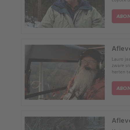
coyote u
ABON
Aflev
Lauro ja
zware sn
herten t
ABON
Aflev