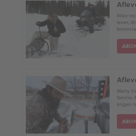
Aflev
Mike tro
leven; B
boomsta
ABON
Aflev
Marty tr
familie;
krijgen 
ABON