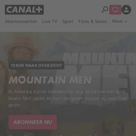
search
person
Meer
Abonnementen
Live TV
Sport
Films & Series
expand_more
TERUG NAAR OVERZICHT
MOUNTAIN MEN
In Amerika zijn er mannen die nog altijd van het land
leven. Met jagen en hun vangsten zorgen zij voor hun
gezin.
ABONNEER NU