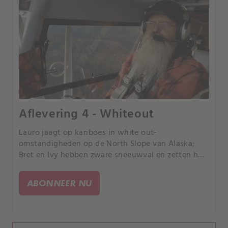
Aflevering 4 - Whiteout
Lauro jaagt op kariboes in white out-
omstandigheden op de North Slope van Alaska;
Bret en Ivy hebben zware sneeuwval en zetten hun
230 mijl lange traplijn uit; Daniel lanceert vanuit
zijn drijvende hut om op herten te jagen langs de
ABONNEER NU
ruige kust.