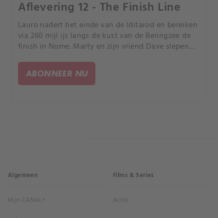
Aflevering 12 - The Finish Line
Lauro nadert het einde van de Iditarod en bereiken
via 260 mijl ijs langs de kust van de Beringzee de
finish in Nome. Marty en zijn vriend Dave slepen
voorraden voor een hut naar het binnenland en
riskeren een ramp op een onstabiele bevroren
ABONNEER NU
rivier.
Algemeen
Films & Series
Mijn CANAL+
Actie