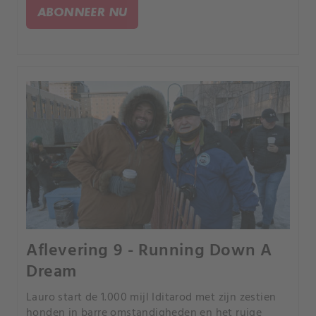
toegang te krijgen tot uitstekende jachtgronden.
ABONNEER NU
Aflevering 9 - Running Down A
Dream
Lauro start de 1.000 mijl Iditarod met zijn zestien
honden in barre omstandigheden en het ruige