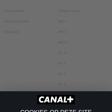
Premier Padel
CANAL+ Action
Nederlands elftal
NPO 1
Schaatsen
NPO 2
NPO 3
RTL 4
RTL 5
RTL 7
RTL 8
RTL Z
SBS6