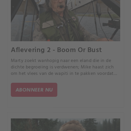
Aflevering 2 - Boom Or Bust
Marty zoekt wanhopig naar een eland die in de
dichte begroeiing is verdwenen; Mike haast zich
om het vlees van de wapiti in te pakken voordat
bruine beren het ontdekken; Lauro en Neil nemen
een eerste reis met hun vlot om netten uit te
ABONNEER NU
zetten.