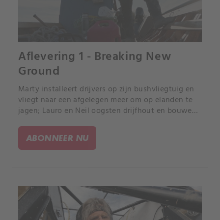
Aflevering 1 - Breaking New
Ground
Marty installeert drijvers op zijn bushvliegtuig en
vliegt naar een afgelegen meer om op elanden te
jagen; Lauro en Neil oogsten drijfhout en bouwen
er een riviervlot van; Mike doorkruist vijandig
terrein om een wapiti neer te schieten.
ABONNEER NU