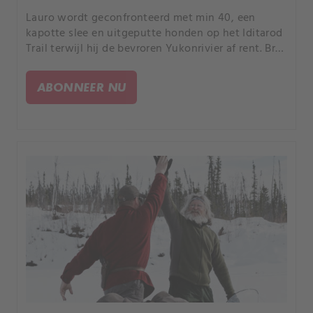
Lauro wordt geconfronteerd met min 40, een
kapotte slee en uitgeputte honden op het Iditarod
Trail terwijl hij de bevroren Yukonrivier af rent. Bret
en Ivy maken een indrukwekkende vangst van
bevers om hun vangseizoen af te sluiten.
ABONNEER NU