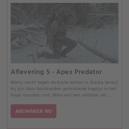
Aflevering 5 - Apex Predator
Marty vecht tegen de brute winter in Alaska terwijl
hij zijn door bosbranden geteisterde traplijn in het
hoge noorden runt; Mike eist een verlaten set
zonnepanelen voor stroom in zijn huis op Kodiak
Island; Jake ontdekt een leeuwendode op de berg.
ABONNEER NU