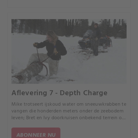
Aflevering 7 - Depth Charge
Mike trotseert ijskoud water om sneeuwkrabben te
vangen die honderden meters onder de zeebodem
leven; Bret en Ivy doorkruisen onbekend terrein om
een nieuw pad te maken en bouwen een brug van
boomstammen om een diepe kreek over te steken.
ABONNEER NU