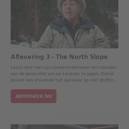
Aflevering 3 - The North Slope
Lauro reist met zijn sledehondenteam ten noorden
van de poolcirkel om op kariboes te jagen; Daniel
bouwt een drijvende hut opnieuw op met drijfhout
en de kracht van de getijden; Jake schakelt een
coyote uit die de veestapel op een ranch bedreigt.
ABONNEER NU