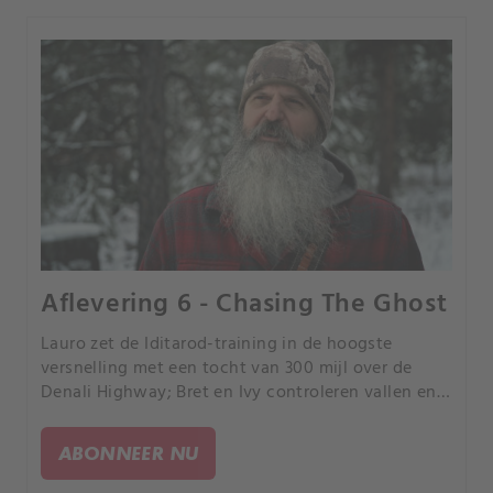
Aflevering 6 - Chasing The Ghost
Lauro zet de Iditarod-training in de hoogste
versnelling met een tocht van 300 mijl over de
Denali Highway; Bret en Ivy controleren vallen en
jagen daarna op elanden, en maken van de
gelegenheid gebruik om een grote stier neer te
ABONNEER NU
halen.