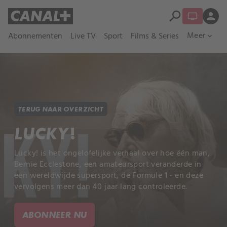
search
person
Meer
Abonnementen
Live TV
Sport
Films & Series
expand_more
TERUG NAAR OVERZICHT
LUCKY!
Lucky! is het ongelofelijke verhaal over hoe één man,
Bernie Ecclestone, een amateursport veranderde in
een wereldwijde supersport, de Formule 1 - en deze
vervolgens meer dan 40 jaar lang controleerde.
ABONNEER NU