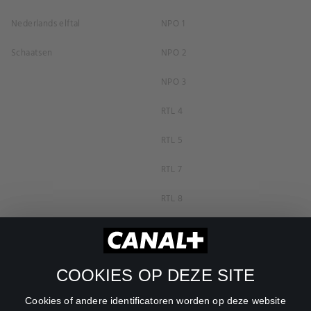
Nederlands elftal
NPO 1
Schaatsen
NPO 2
NPO 3
RTL 4
RTL 5
RTL 7
RTL 8
RTL Z
SBS6
COOKIES OP DEZE SITE
Net5
Cookies of andere identificatoren worden op deze website