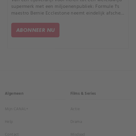
supermerk met een miljoenenpubliek: Formule 1's
maestro Bernie Ecclestone neemt eindelijk afscheid
in stijl.
ABONNEER NU
Algemeen
Films & Series
Mijn CANAL+
Actie
Help
Drama
Contact
Misdaad