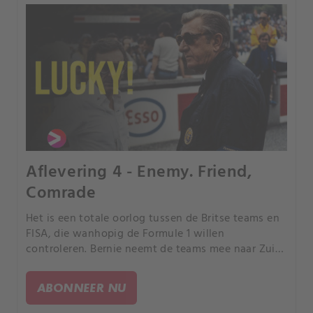
Aflevering 4 - Enemy. Friend,
Comrade
Het is een totale oorlog tussen de Britse teams en
FISA, die wanhopig de Formule 1 willen
controleren. Bernie neemt de teams mee naar Zuid-
Afrika om te bewijzen dat zij de enigen zijn die een
race kunnen organiseren.
ABONNEER NU