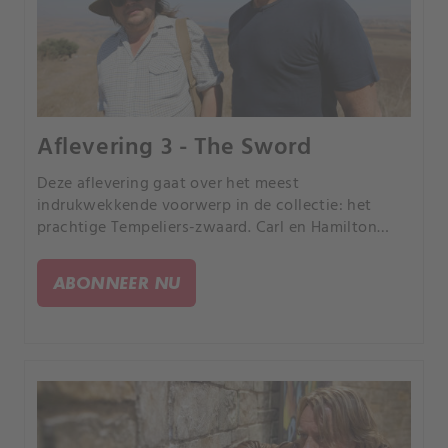
Aflevering 3 - The Sword
Deze aflevering gaat over het meest
indrukwekkende voorwerp in de collectie: het
prachtige Tempeliers-zwaard. Carl en Hamilton
denken dat het mogelijk bij de beruchte slag om
Akko, het laatste Tempeliers-bolwerk in het Heilige
ABONNEER NU
Land, is gebruikt.