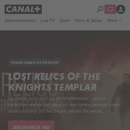
search
person
Meer
Abonnementen
Live TV
Sport
Films & Series
expand_more
TERUG NAAR OVERZICHT
LOST RELICS OF THE
KNIGHTS TEMPLAR
De finale richt zich op de reliekhouder. Carl en
Hamilton weten dat deze uit een latere periode komt,
waarschijnlijk uit het begin van de 15e eeuw.
ABONNEER NU