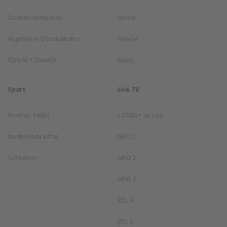
Cookievoorkeuren
Horror
Algemene Voorwaarden
Familie
CANAL+ Zakelijk
Sport
Sport
Live TV
Premier Padel
CANAL+ Action
Nederlands elftal
NPO 1
Schaatsen
NPO 2
NPO 3
RTL 4
RTL 5