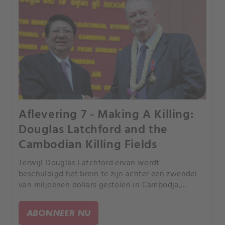
Aflevering 7 - Making A Killing:
Douglas Latchford and the
Cambodian Killing Fields
Terwijl Douglas Latchford ervan wordt
beschuldigd het brein te zijn achter een zwendel
van miljoenen dollars gestolen in Cambodja,
worden musea en verzamelaars geconfronteerd
met de grimmige realiteit dat ze in het bezit zijn
ABONNEER NU
van gestolen goederen.