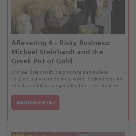
Aflevering 6 - Risky Business:
Michael Steinhardt and the
Greek Pot of Gold
Michael Steinhardt, de grootste particuliere
verzamelaar van oudheden, wordt gedwongen om
70 miljoen dollar aan gestolen buit af te staan en
mag niet meer verzamelen. Zijn ondergang komt na
een vier jaar durend onderzoek bekend als Operatie
ABONNEER NU
Demetra.