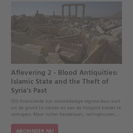
Aflevering 2 - Blood Antiquities:
Islamic State and the Theft of
Syria's Past
ISIS financierde zijn moorddadige regime door buit
uit de grond te rukken en aan de hoogste bieder te
verkopen. Maar zullen handelaars, veilinghuizen,
musea en verzamelaars erkennen dat hun geld
moord en chaos financierde?.
ABONNEER NU