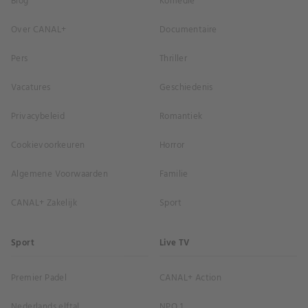
Blog
Komedie
Over CANAL+
Documentaire
Pers
Thriller
Vacatures
Geschiedenis
Privacybeleid
Romantiek
Cookievoorkeuren
Horror
Algemene Voorwaarden
Familie
CANAL+ Zakelijk
Sport
Sport
Live TV
Premier Padel
CANAL+ Action
Nederlands elftal
NPO 1