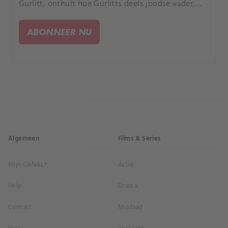
Gurlitt, onthult hoe Gurlitts deels joodse vader,
Hildebrand, een deal sloot met de duivel - en een
kunsthandelaar werd voor Adolf Hitler.
ABONNEER NU
Algemeen
Films & Series
Mijn CANAL+
Actie
Help
Drama
Contact
Misdaad