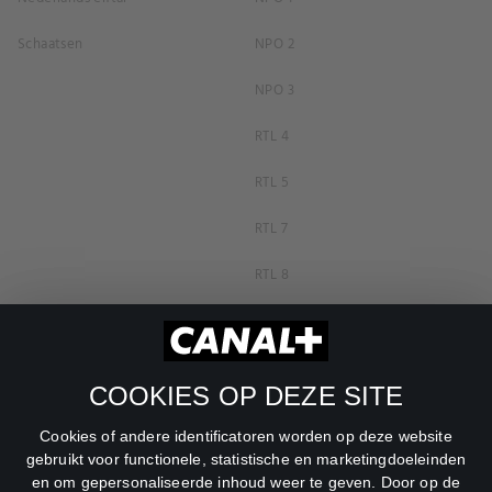
Schaatsen
NPO 2
NPO 3
RTL 4
RTL 5
RTL 7
RTL 8
RTL Z
SBS6
COOKIES OP DEZE SITE
Net5
Cookies of andere identificatoren worden op deze website
Veronica
gebruikt voor functionele, statistische en marketingdoeleinden
en om gepersonaliseerde inhoud weer te geven. Door op de