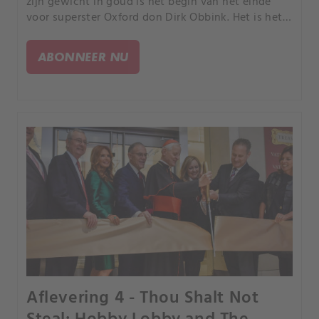
zijn gewicht in goud is het begin van het einde
voor superster Oxford don Dirk Obbink. Het is het
nieuwste hoofdstuk in de plundering van het oude
Egypte, waar plunderen een manier van leven is.
ABONNEER NU
Aflevering 4 - Thou Shalt Not