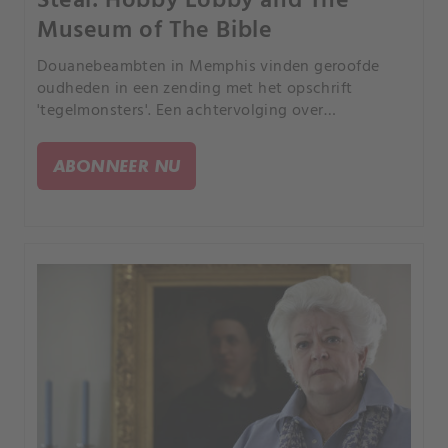
Steal: Hobby Lobby and The
Museum of The Bible
Douanebeambten in Memphis vinden geroofde
oudheden in een zending met het opschrift
'tegelmonsters'. Een achtervolging over
continenten leidt naar moslimextremisten in Irak.
ABONNEER NU