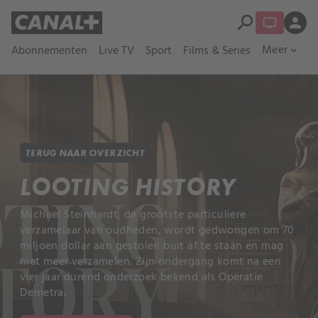
search
person
Meer
Abonnementen
Live TV
Sport
Films & Series
expand_more
TERUG NAAR OVERZICHT
LOOTING HISTORY
Michael Steinhardt, de grootste particuliere
verzamelaar van oudheden, wordt gedwongen om 70
miljoen dollar aan gestolen buit af te staan en mag
niet meer verzamelen. Zijn ondergang komt na een
vier jaar durend onderzoek bekend als Operatie
Demetra.