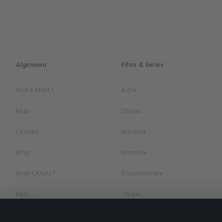
Algemeen
Films & Series
Mijn CANAL+
Actie
Help
Drama
Contact
Misdaad
Blog
Komedie
Over CANAL+
Documentaire
Pers
Thriller
Vacatures
Geschiedenis