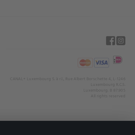
CANAL+ Luxembourg S. à r.l., Rue Albert Borschette 4, L-1246
Luxembourg R.C.S.
Luxembourg: B 87.905
All rights reserved