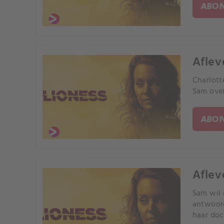
ABON
Aflev
Charlott
Sam over
ABON
Aflev
Sam wil 
antwoord
haar doch