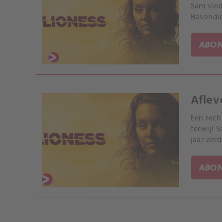
Sam vind
Bovendie
ABON
Aflev
Een rech
terwijl 
jaar eerd
ABON