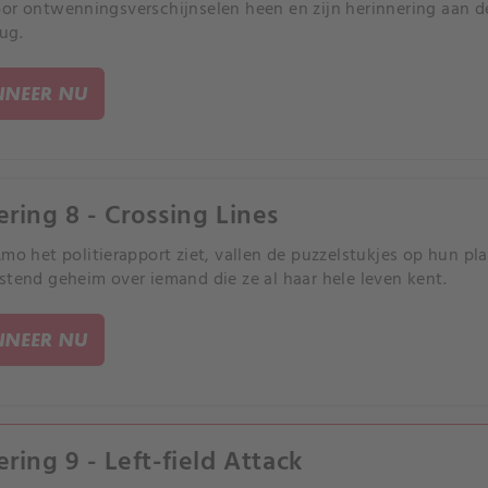
or ontwenningsverschijnselen heen en zijn herinnering aan de
ug.
NEER NU
ering 8 - Crossing Lines
Amo het politierapport ziet, vallen de puzzelstukjes op hun pl
stend geheim over iemand die ze al haar hele leven kent.
NEER NU
ering 9 - Left-field Attack