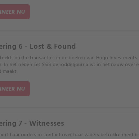
NEER NU
ering 6 - Lost & Found
ntdekt louche transacties in de boeken van Hugo Investments
er. In het heden zet Sam de roddeljournalist in het nauw over e
 maakt.
NEER NU
ering 7 - Witnesses
oort haar ouders in conflict over haar vaders betrokkenheid b