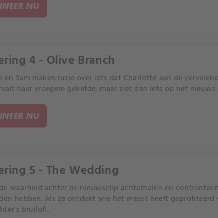
NEER NU
ering 4 - Olive Branch
e en Sam maken ruzie over iets dat Charlotte aan de vervelen
valt haar vroegere geliefde, maar ziet dan iets op het nieuws 
NEER NU
ering 5 - The Wedding
de waarheid achter de nieuwsclip achterhalen en confronteer
en hebben. Als ze ontdekt wie het meest heeft geprofiteerd 
ter's bruiloft.