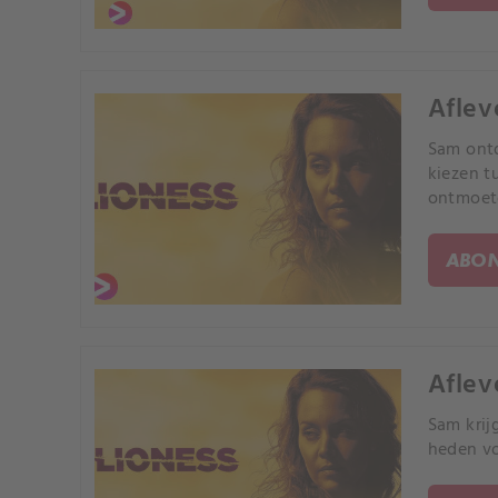
Aflev
Sam ontd
kiezen t
ontmoet
ABON
Aflev
Sam krij
heden vo