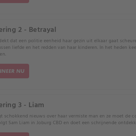
ering 2 - Betrayal
ekt dat een politie eenheid haar gezin uit elkaar gaat sche
ussen liefde en het redden van haar kinderen. In het heden ke
en.
NEER NU
ering 3 - Liam
gt schokkend nieuws over haar vermiste man en ze moet de co
lgt Sam Liam in Joburg CBD en doet een schrijnende ontdekk