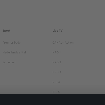
Sport
Live TV
Premier Padel
CANAL+ Action
Nederlands elftal
NPO 1
Schaatsen
NPO 2
NPO 3
RTL 4
RTL 5
RTL 7