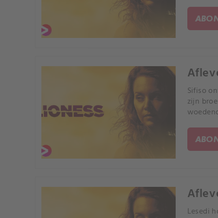
ABON
Aflev
Sifiso o
zijn bro
woedend
ABON
Aflev
Lesedi h