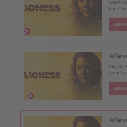
werkt do
komt ter
ABON
Aflev
Pas als 
verontru
ABON
Aflev