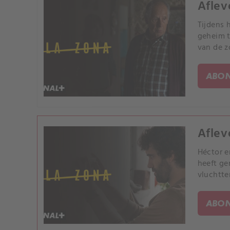
Afleve
Tijdens 
geheim t
van de z
ABON
Aflev
Héctor e
heeft ge
vluchtte
ABON