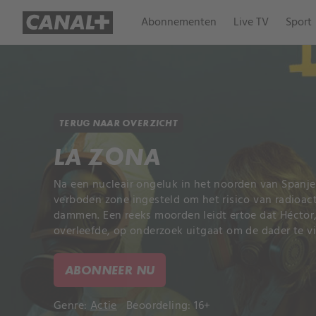
Abonnementen
Live TV
Sport
TERUG NAAR OVERZICHT
LA ZONA
Na een nucleair ongeluk in het noorden van Spanje
verboden zone ingesteld om het risico van radioact
dammen. Een reeks moorden leidt ertoe dat Héctor,
overleefde, op onderzoek uitgaat om de dader te v
ABONNEER NU
Genre:
Actie
Beoordeling: 16+