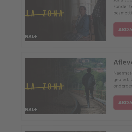
Julia vo
zonder t
besmetti
ABON
Aflev
Naarmate
gebied, 
onderdee
ABON