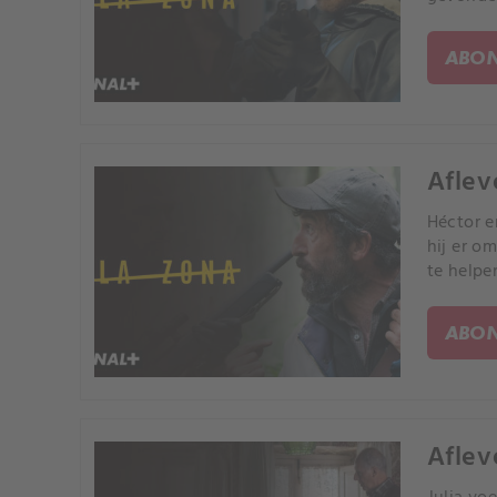
ABON
Aflev
Héctor e
hij er o
te helpe
ABON
Aflev