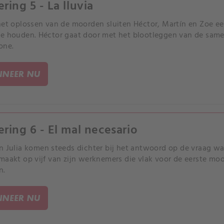
ring 5 - La lluvia
het oplossen van de moorden sluiten Héctor, Martín en Zoe ee
e houden. Héctor gaat door met het blootleggen van de sam
one.
NEER NU
ering 6 - El mal necesario
n Julia komen steeds dichter bij het antwoord op de vraag w
maakt op vijf van zijn werknemers die vlak voor de eerste mo
n.
NEER NU