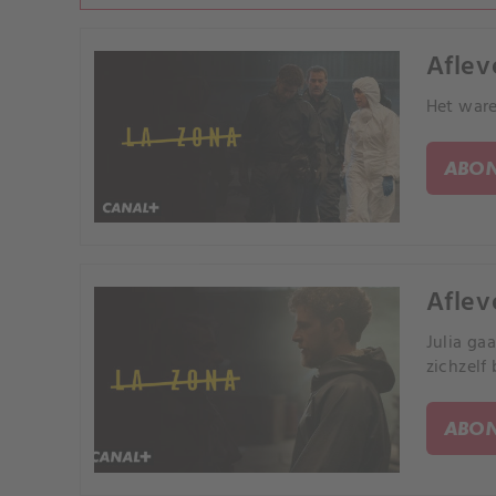
Aflev
Het ware
ABON
Aflev
Julia ga
zichzelf 
ABON