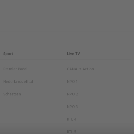
Sport
Live TV
Premier Padel
CANAL+ Action
Nederlands elftal
NPO 1
Schaatsen
NPO 2
NPO 3
RTL 4
RTL 5