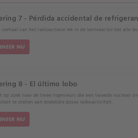
ering 7 - Pérdida accidental de refrigera
 verhaal van het radioactieve lek in de kernreactor dat alle 
NEER NU
ering 8 - El último lobo
at op zoek naar de twee ingenieurs die een tweede nucleair
bloot te stellen aan dodelijke doses radioactiviteit.
NEER NU