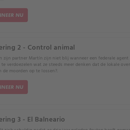
NEER NU
ering 2 - Control animal
n zijn partner Martín zijn niet blij wanneer een federale age
m te verdoezelen wat ze steeds meer denken dat de lokale ove
n de moorden op te lossen?.
NEER NU
ering 3 - El Balneario