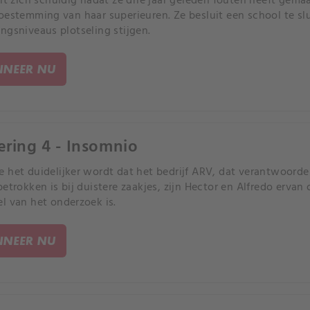
elt zich schuldig nadat ze drie jaar geleden fouten heeft gema
oestemming van haar superieuren. Ze besluit een school te s
ngsniveaus plotseling stijgen.
NEER NU
ering 4 - Insomnio
 het duidelijker wordt dat het bedrijf ARV, dat verantwoordel
betrokken is bij duistere zaakjes, zijn Hector en Alfredo ervan 
l van het onderzoek is.
NEER NU