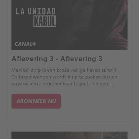
Aflevering 3 - Aflevering 3
Marcos' dorp is een broze veilige haven terwijl
Carla gedwongen wordt hulp te zoeken bij een
onverwachte bron om haar team te redden.
Afghaanse vrouwen zoals Massouds vrouw Fazela
worden opnieuw gedegradeerd tot bijna-
ABONNEER NU
steentijds.