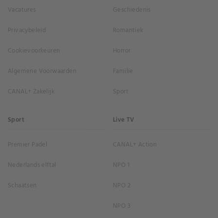
Vacatures
Geschiedenis
Privacybeleid
Romantiek
Cookievoorkeuren
Horror
Algemene Voorwaarden
Familie
CANAL+ Zakelijk
Sport
Sport
Live TV
Premier Padel
CANAL+ Action
Nederlands elftal
NPO 1
Schaatsen
NPO 2
NPO 3