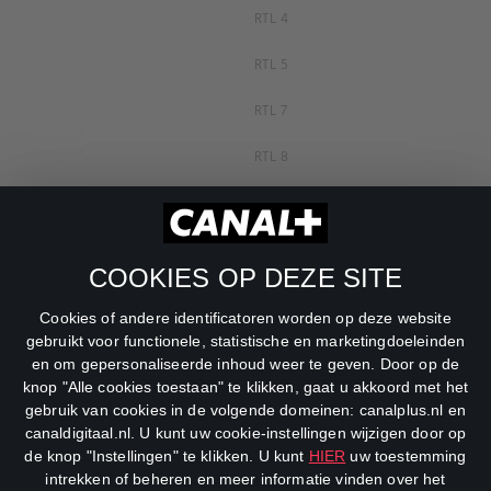
RTL 4
RTL 5
RTL 7
RTL 8
RTL Z
SBS6
COOKIES OP DEZE SITE
Net5
Cookies of andere identificatoren worden op deze website
Veronica
gebruikt voor functionele, statistische en marketingdoeleinden
en om gepersonaliseerde inhoud weer te geven. Door op de
DreamWorks Channel
knop "Alle cookies toestaan" te klikken, gaat u akkoord met het
gebruik van cookies in de volgende domeinen: canalplus.nl en
canaldigitaal.nl. U kunt uw cookie-instellingen wijzigen door op
de knop "Instellingen" te klikken. U kunt
HIER
uw toestemming
intrekken of beheren en meer informatie vinden over het