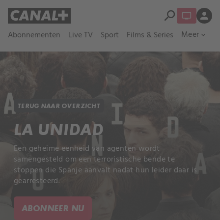
search
person
Meer
Abonnementen
Live TV
Sport
Films & Series
expand_more
TERUG NAAR OVERZICHT
LA UNIDAD
Een geheime eenheid van agenten wordt
samengesteld om een terroristische bende te
stoppen die Spanje aanvalt nadat hun leider daar is
gearresteerd.
ABONNEER NU