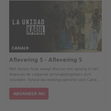
Aflevering 5 - Aflevering 5
Met Amans hulp waagt Marcos een sprong in het
diepe als de volgende ontsnappingskans zich
voordoet. Terwijl de reddingsoperatie voor Carla's
team begint, gaat Fazela naar het vliegveld om te
vluchten met de Spaanse troepen, maar het
ABONNEER NU
noodlot slaat opnieuw toe.