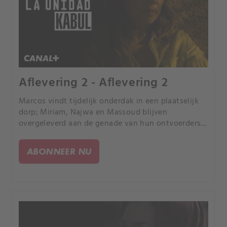
Aflevering 2 - Aflevering 2
Marcos vindt tijdelijk onderdak in een plaatselijk
dorp; Miriam, Najwa en Massoud blijven
overgeleverd aan de genade van hun ontvoerders;
in Kabul, Afghanistan, weigert Carla zich terug te
trekken naar Pakistan zonder eerst haar team te
ABONNEER NU
redden.