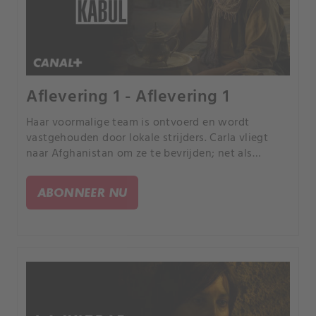
Aflevering 1 - Aflevering 1
Haar voormalige team is ontvoerd en wordt
vastgehouden door lokale strijders. Carla vliegt
naar Afghanistan om ze te bevrijden; net als
iedereen in het Westen is ze verbijsterd over de
plotselinge herovering van Kabul door de Taliban,
ABONNEER NU
waardoor er nog maar een paar uur overblijft voor
de reddingsmissie.