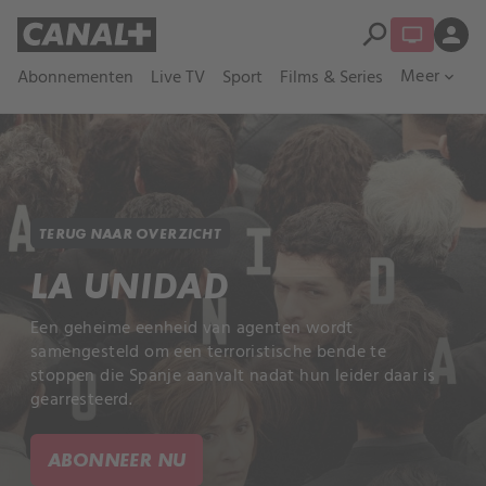
search
person
Meer
Abonnementen
Live TV
Sport
Films & Series
expand_more
TERUG NAAR OVERZICHT
LA UNIDAD
Een geheime eenheid van agenten wordt
samengesteld om een terroristische bende te
stoppen die Spanje aanvalt nadat hun leider daar is
gearresteerd.
ABONNEER NU