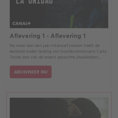
Aflevering 1 - Aflevering 1
Na meer dan een jaar intensief zoeken heeft de
eenheid onder leiding van hoofdcommissaris Carla
Torres een van de meest gezochte jihadleiders
gearresteerd. Maar deze operatie zet een
wraakplan in gang tegen de leden van La Unidad.
ABONNEER NU