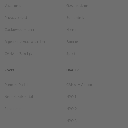
Vacatures
Geschiedenis
Privacybeleid
Romantiek
Cookievoorkeuren
Horror
Algemene Voorwaarden
Familie
CANAL+ Zakelijk
Sport
Sport
Live TV
Premier Padel
CANAL+ Action
Nederlands elftal
NPO 1
Schaatsen
NPO 2
NPO 3