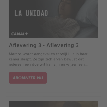
Aflevering 3 - Aflevering 3
Marcos wordt aangevallen terwijl Lua in haar
kamer slaapt. Ze zijn zich ervan bewust dat
iedereen een doelwit kan zijn en wijzen een
politie-escorte toe aan alle leden van de Unit, die
ook geconfronteerd worden met het feit dat er een
ABONNEER NU
mol onder hen kan zijn.