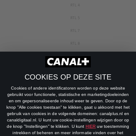
RTL 4
RTL 5
RTL 7
RTL 8
RTL Z
SBS6
COOKIES OP DEZE SITE
Net5
Cookies of andere identificatoren worden op deze website
Veronica
gebruikt voor functionele, statistische en marketingdoeleinden
en om gepersonaliseerde inhoud weer te geven. Door op de
DreamWorks Channel
knop "Alle cookies toestaan" te klikken, gaat u akkoord met het
gebruik van cookies in de volgende domeinen: canalplus.nl en
canaldigitaal.nl. U kunt uw cookie-instellingen wijzigen door op
de knop "Instellingen" te klikken. U kunt
HIER
uw toestemming
intrekken of beheren en meer informatie vinden over het