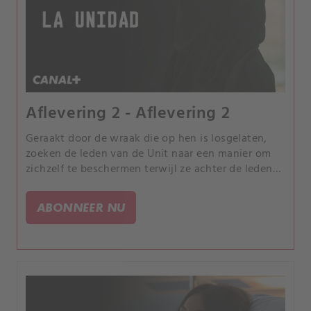
Aflevering 2 - Aflevering 2
Geraakt door de wraak die op hen is losgelaten,
zoeken de leden van de Unit naar een manier om
zichzelf te beschermen terwijl ze achter de leden
van de terroristische cel aangaan, die hun
aanvalsplan tegen Carla's team nog niet hebben
ABONNEER NU
voltooid.