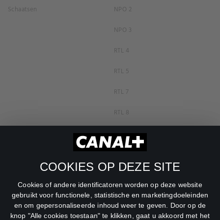
Schaatsen
NPO 2
NPO 3
RTL 4
RTL 5
RTL 7
RTL 8
RTL Z
SBS6
COOKIES OP DEZE SITE
Net5
Cookies of andere identificatoren worden op deze website
Veronica
gebruikt voor functionele, statistische en marketingdoeleinden
en om gepersonaliseerde inhoud weer te geven. Door op de
DreamWorks Channel
knop "Alle cookies toestaan" te klikken, gaat u akkoord met het