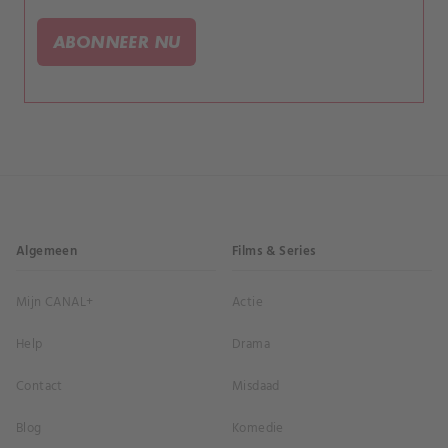
duikers probeert overlevenden te redden. Zullen ze
op tijd worden gered en wat is de waarheid achter
ABONNEER NU
deze tragedie?.
Algemeen
Films & Series
Mijn CANAL+
Actie
Help
Drama
Contact
Misdaad
Blog
Komedie