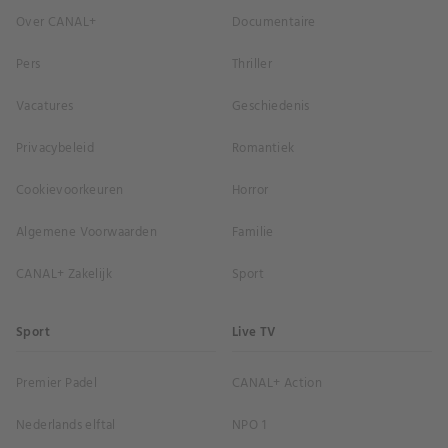
Over CANAL+
Documentaire
Pers
Thriller
Vacatures
Geschiedenis
Privacybeleid
Romantiek
Cookievoorkeuren
Horror
Algemene Voorwaarden
Familie
CANAL+ Zakelijk
Sport
Sport
Live TV
Premier Padel
CANAL+ Action
Nederlands elftal
NPO 1