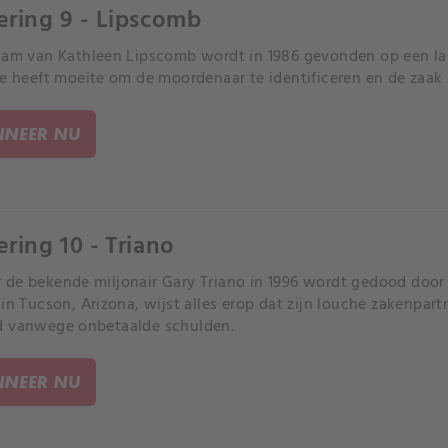
ering 9 - Lipscomb
aam van Kathleen Lipscomb wordt in 1986 gevonden op een la
ie heeft moeite om de moordenaar te identificeren en de zaak b
NEER NU
ering 10 - Triano
de bekende miljonair Gary Triano in 1996 wordt gedood door
 in Tucson, Arizona, wijst alles erop dat zijn louche zakenpa
d vanwege onbetaalde schulden.
NEER NU