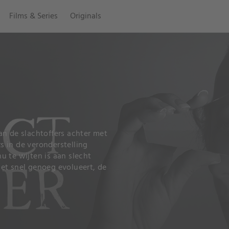
Films & Series
Originals
an de slachtoffers achter met
 in de veronderstelling
u te wijten is aan slecht
et snel genoeg evolueert, de