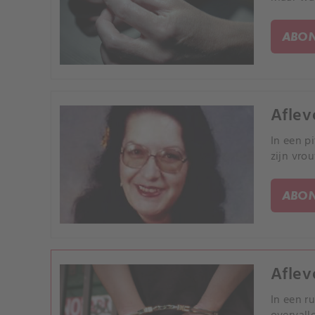
ABON
Aflev
In een p
zijn vro
ABON
Aflev
In een r