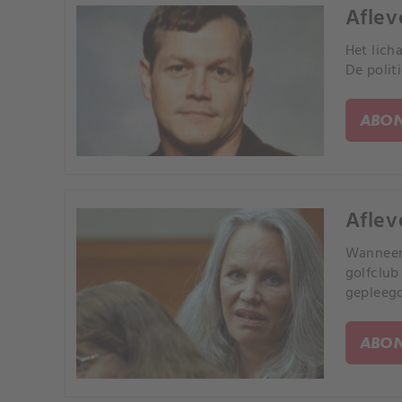
Aflev
Het lich
De polit
ABON
Aflev
Wanneer 
golfclub
gepleeg
ABON