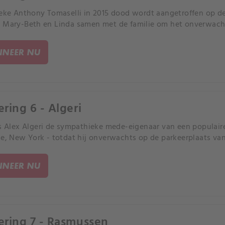
ieke Anthony Tomaselli in 2015 dood wordt aangetroffen op 
 Mary-Beth en Linda samen met de familie om het onverwacht
NEER NU
ering 6 - Algeri
is Alex Algeri de sympathieke mede-eigenaar van een populaire
le, New York - totdat hij onverwachts op de parkeerplaats va
NEER NU
ering 7 - Rasmussen