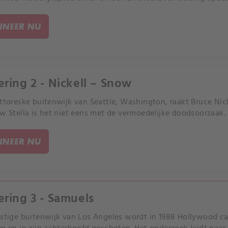
NEER NU
ering 2 - Nickell – Snow
ittoreske buitenwijk van Seattle, Washington, raakt Bruce Nick
uw Stella is het niet eens met de vermoedelijke doodsoorzaak.
NEER NU
ering 3 - Samuels
ustige buitenwijk van Los Angeles wordt in 1988 Hollywood c