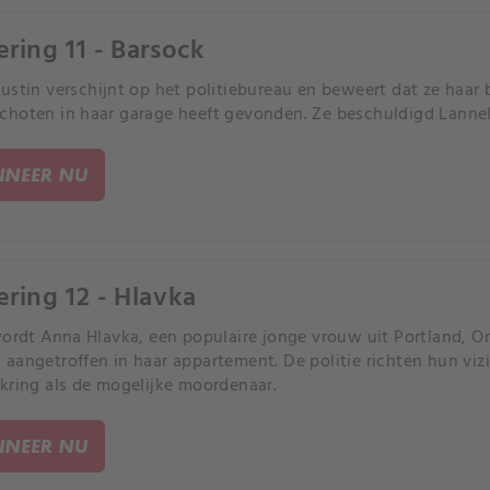
ering 11 - Barsock
ustin verschijnt op het politiebureau en beweert dat ze haar 
hoten in haar garage heeft gevonden. Ze beschuldigd Lannel
NEER NU
ering 12 - Hlavka
wordt Anna Hlavka, een populaire jonge vrouw uit Portland, O
aangetroffen in haar appartement. De politie richten hun viz
kring als de mogelijke moordenaar.
NEER NU