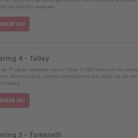
en en in zijn achterhoofd geschoten. Het onderzoek leidt naar
erd aan Roberts weduwe.
NEER NU
ering 4 - Talley
de 77-jarige weduwe Louise Talley in 1991 verkracht en vermo
own, Pennsylvania, richten onderzoekers hun pijlen op de ve
 misdaad.
NEER NU
ering 5 - Tomaselli