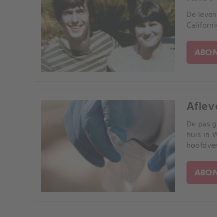
De leven
Californ
ABON
Aflev
De pas 
huis in 
hoofdver
ABON