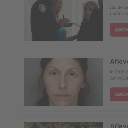
Als de z
dochters
ABON
Aflev
In 2001 
Amityvil
ABON
Aflev