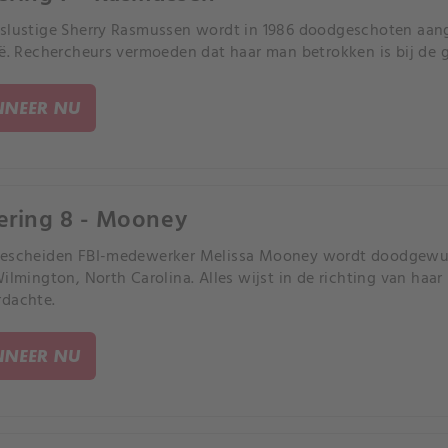
slustige Sherry Rasmussen wordt in 1986 doodgeschoten aange
ië. Rechercheurs vermoeden dat haar man betrokken is bij de 
NEER NU
ering 8 - Mooney
gescheiden FBI-medewerker Melissa Mooney wordt doodgewur
Wilmington, North Carolina. Alles wijst in de richting van haa
dachte.
NEER NU