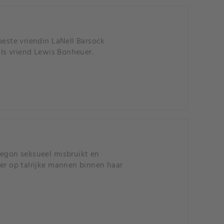
beste vriendin LaNell Barsock
ls vriend Lewis Bonheuer.
regon seksueel misbruikt en
ier op talrijke mannen binnen haar