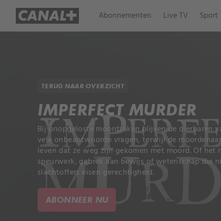
Abonnementen
Live TV
Sport
TERUG NAAR OVERZICHT
IMPERFECT MURDER
Bij onopgeloste moordzaken blijven de dierbaren v
vele onbeantwoorde vragen, terwijl de moordenaars
leven dat ze weg zijn gekomen met moord. Of het n
speurwerk, gebrek aan bewijs of wetenschap die ni
slachtoffers eisen gerechtigheid.
ABONNEER NU