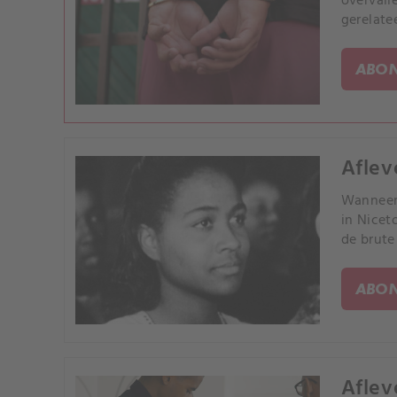
overvall
gerelate
ABON
Aflev
Wanneer 
in Nicet
de brute
ABON
Aflev