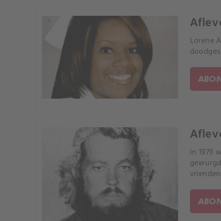
Aflev
Lorene A
doodgesc
ABON
Aflev
In 1979 
gewurgd 
vrienden
ABON