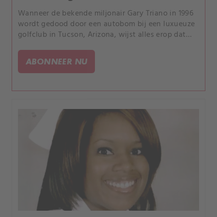
Wanneer de bekende miljonair Gary Triano in 1996
wordt gedood door een autobom bij een luxueuze
golfclub in Tucson, Arizona, wijst alles erop dat
zijn louche zakenpartners een aanslag op hem
hebben gepleegd vanwege onbetaalde schulden.
ABONNEER NU