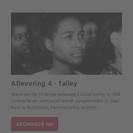
Aflevering 4 - Talley
Wanneer de 77-jarige weduwe Louise Talley in 1991
verkracht en vermoord wordt aangetroffen in haar
huis in Nicetown, Pennsylvania, richten
onderzoekers hun pijlen op de veroordeling van
Anthony Wright voor de brute misdaad.
ABONNEER NU