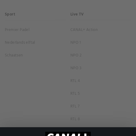
Sport
Live TV
Premier Padel
CANAL+ Action
Nederlands elftal
NPO 1
Schaatsen
NPO 2
NPO 3
RTL 4
RTL 5
RTL 7
RTL 8
RTL Z