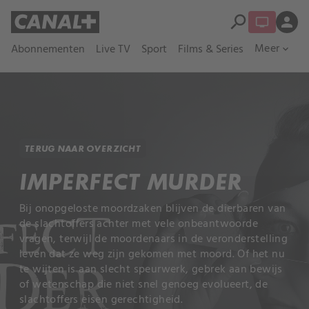
search
person
Meer
Abonnementen
Live TV
Sport
Films & Series
expand_more
TERUG NAAR OVERZICHT
IMPERFECT MURDER
Bij onopgeloste moordzaken blijven de dierbaren van
de slachtoffers achter met vele onbeantwoorde
vragen, terwijl de moordenaars in de veronderstelling
leven dat ze weg zijn gekomen met moord. Of het nu
te wijten is aan slecht speurwerk, gebrek aan bewijs
of wetenschap die niet snel genoeg evolueert, de
slachtoffers eisen gerechtigheid.