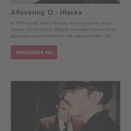
Aflevering 12 - Hlavka
In 1979 wordt Anna Hlavka, een populaire jonge
vrouw uit Portland, Oregon seksueel misbruikt en
gewurgd aangetroffen in haar appartement. De
politie richten hun vizier op talrijke mannen binnen
haar vriendenkring als de mogelijke moordenaar.
ABONNEER NU