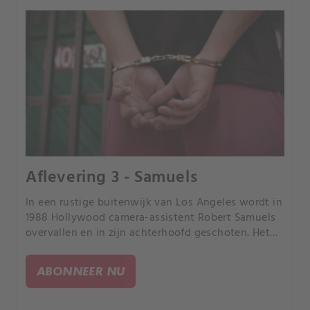
Aflevering 3 - Samuels
In een rustige buitenwijk van Los Angeles wordt in
1988 Hollywood camera-assistent Robert Samuels
overvallen en in zijn achterhoofd geschoten. Het
onderzoek leidt naar verschillende verdachten
gerelateerd aan Roberts weduwe.
ABONNEER NU