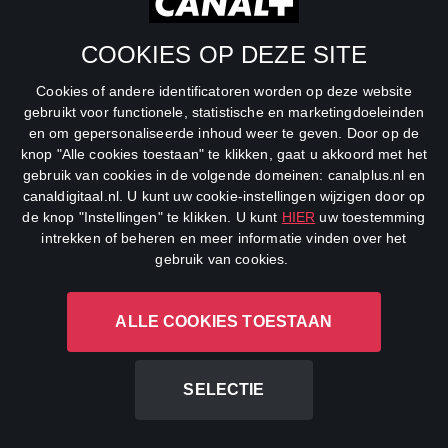
SBS6
COOKIES OP DEZE SITE
Net5
Cookies of andere identificatoren worden op deze website
Veronica
gebruikt voor functionele, statistische en marketingdoeleinden
en om gepersonaliseerde inhoud weer te geven. Door op de
DreamWorks Channel
knop "Alle cookies toestaan" te klikken, gaat u akkoord met het
gebruik van cookies in de volgende domeinen: canalplus.nl en
canaldigitaal.nl. U kunt uw cookie-instellingen wijzigen door op
de knop "Instellingen" te klikken. U kunt
HIER
uw toestemming
intrekken of beheren en meer informatie vinden over het
gebruik van cookies.
ALLE COOKIES TOESTAAN
CANAL+ Luxembourg S. à r.l., Rue Albert Borschette 4, L-1246
Luxembourg R.C.S.
Luxembourg: B 87.905
SELECTIE
All rights reserved