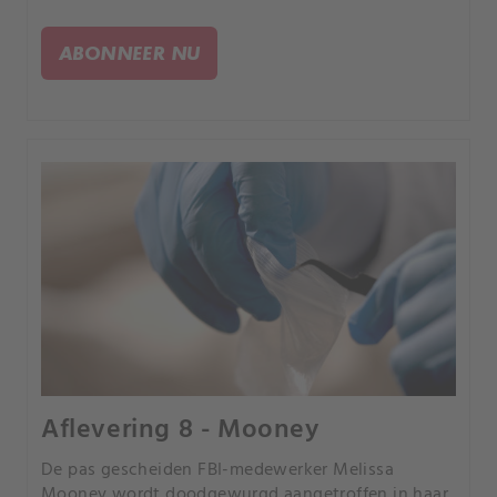
man betrokken is bij de gruwelijke moord.
ABONNEER NU
Aflevering 8 - Mooney
De pas gescheiden FBI-medewerker Melissa
Mooney wordt doodgewurgd aangetroffen in haar