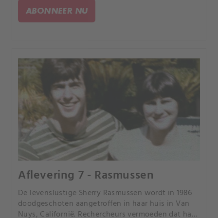
wordt neergeschoten.
ABONNEER NU
Aflevering 7 - Rasmussen
De levenslustige Sherry Rasmussen wordt in 1986
doodgeschoten aangetroffen in haar huis in Van
Nuys, Californië. Rechercheurs vermoeden dat haar