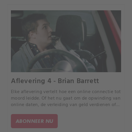
Aflevering 4 - Brian Barrett
Elke aflevering vertelt hoe een online connectie tot
moord leidde. Of het nu gaat om de opwinding van
online daten, de verleiding van geld verdienen of
de kans om uw partner te bedriegen, elk verhaal is
anders, maar iedereen heeft een tragisch einde.
ABONNEER NU