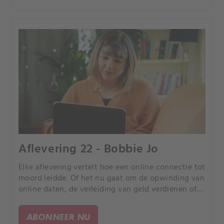
Aflevering 22 - Bobbie Jo
Elke aflevering vertelt hoe een online connectie tot
moord leidde. Of het nu gaat om de opwinding van
online daten, de verleiding van geld verdienen of
de kans om uw partner te bedriegen, elk verhaal is
anders, maar iedereen heeft een tragisch einde.
ABONNEER NU