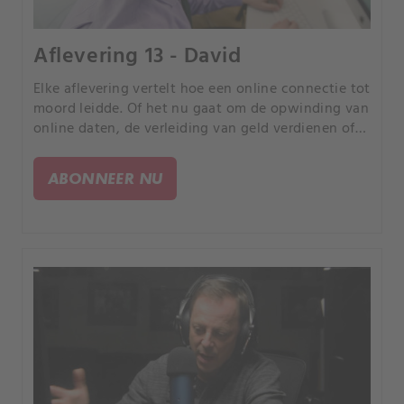
Aflevering 13 - David
Elke aflevering vertelt hoe een online connectie tot
moord leidde. Of het nu gaat om de opwinding van
online daten, de verleiding van geld verdienen of
de kans om uw partner te bedriegen, elk verhaal is
anders, maar iedereen heeft een tragisch einde.
ABONNEER NU