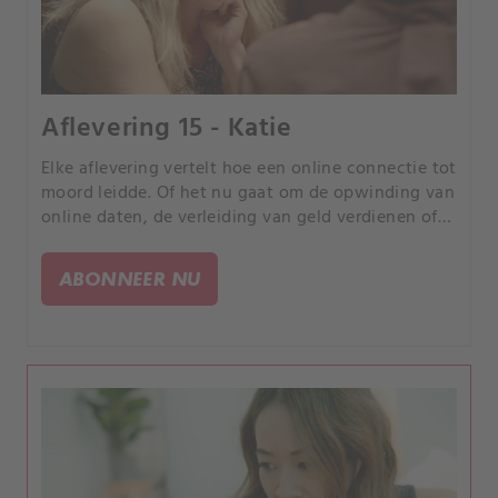
Aflevering 15 - Katie
Elke aflevering vertelt hoe een online connectie tot
moord leidde. Of het nu gaat om de opwinding van
online daten, de verleiding van geld verdienen of
de kans om uw partner te bedriegen, elk verhaal is
anders, maar iedereen heeft een tragisch einde.
ABONNEER NU