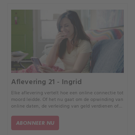
Aflevering 21 - Ingrid
Elke aflevering vertelt hoe een online connectie tot
moord leidde. Of het nu gaat om de opwinding van
online daten, de verleiding van geld verdienen of
de kans om uw partner te bedriegen, elk verhaal is
anders, maar iedereen heeft een tragisch einde.
ABONNEER NU