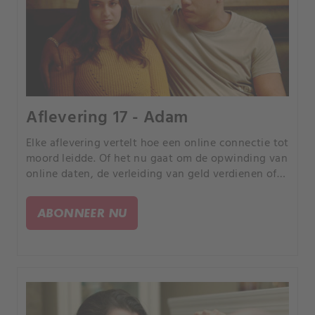
Aflevering 17 - Adam
Elke aflevering vertelt hoe een online connectie tot
moord leidde. Of het nu gaat om de opwinding van
online daten, de verleiding van geld verdienen of
de kans om uw partner te bedriegen, elk verhaal is
anders, maar iedereen heeft een tragisch einde.
ABONNEER NU