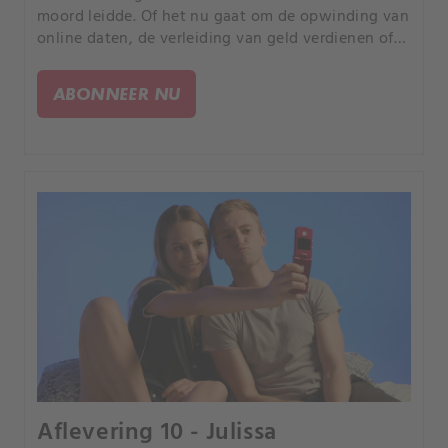
moord leidde. Of het nu gaat om de opwinding van
online daten, de verleiding van geld verdienen of
de kans om uw partner te bedriegen, elk verhaal is
anders, maar iedereen heeft een tragisch einde.
ABONNEER NU
Aflevering 10 - Julissa