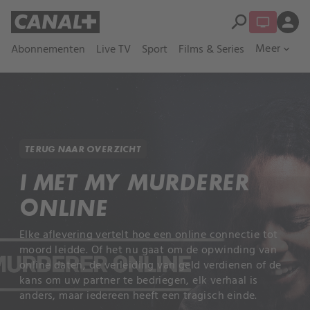
search
person
Meer
Abonnementen
Live TV
Sport
Films & Series
expand_more
TERUG NAAR OVERZICHT
I MET MY MURDERER
ONLINE
Elke aflevering vertelt hoe een online connectie tot
moord leidde. Of het nu gaat om de opwinding van
online daten, de verleiding van geld verdienen of de
kans om uw partner te bedriegen, elk verhaal is
anders, maar iedereen heeft een tragisch einde.