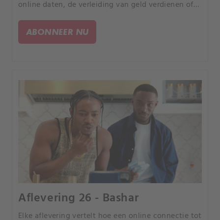
online daten, de verleiding van geld verdienen of
de kans om uw partner te bedriegen, elk verhaal is
anders, maar iedereen heeft een tragisch einde.
ABONNEER NU
Aflevering 26 - Bashar
Elke aflevering vertelt hoe een online connectie tot