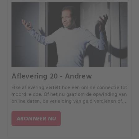
Aflevering 20 - Andrew
Elke aflevering vertelt hoe een online connectie tot
moord leidde. Of het nu gaat om de opwinding van
online daten, de verleiding van geld verdienen of
de kans om uw partner te bedriegen, elk verhaal is
anders, maar iedereen heeft een tragisch einde.
ABONNEER NU