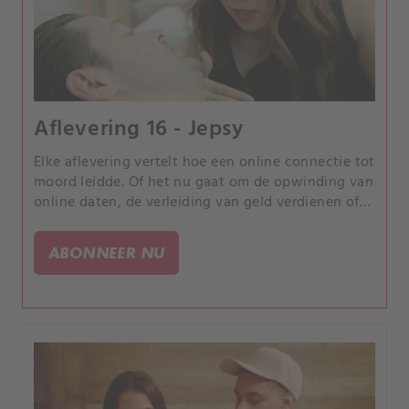
Aflevering 16 - Jepsy
Elke aflevering vertelt hoe een online connectie tot
moord leidde. Of het nu gaat om de opwinding van
online daten, de verleiding van geld verdienen of
de kans om uw partner te bedriegen, elk verhaal is
anders, maar iedereen heeft een tragisch einde.
ABONNEER NU