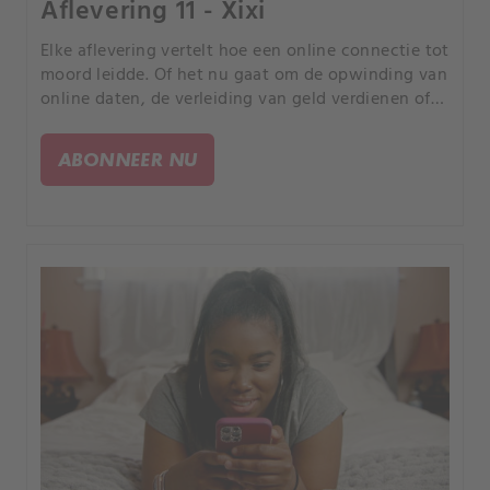
Aflevering 11 - Xixi
Elke aflevering vertelt hoe een online connectie tot
moord leidde. Of het nu gaat om de opwinding van
online daten, de verleiding van geld verdienen of
de kans om uw partner te bedriegen, elk verhaal is
anders, maar iedereen heeft een tragisch einde.
ABONNEER NU