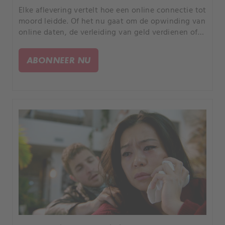
Elke aflevering vertelt hoe een online connectie tot
moord leidde. Of het nu gaat om de opwinding van
online daten, de verleiding van geld verdienen of
de kans om uw partner te bedriegen, elk verhaal is
anders, maar iedereen heeft een tragisch einde.
ABONNEER NU