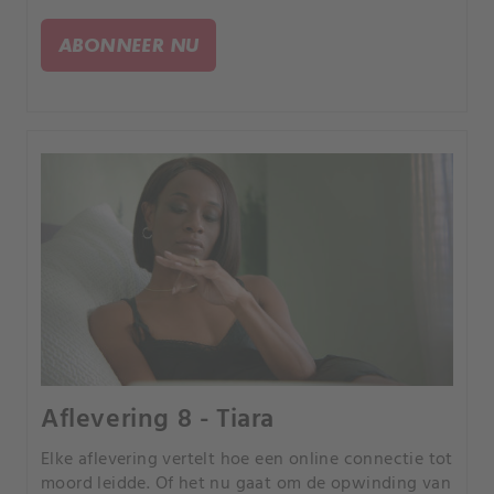
de kans om uw partner te bedriegen, elk verhaal is
anders, maar iedereen heeft een tragisch einde.
ABONNEER NU
Aflevering 8 - Tiara
Elke aflevering vertelt hoe een online connectie tot
moord leidde. Of het nu gaat om de opwinding van