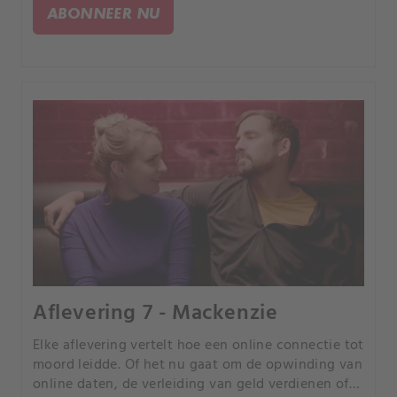
anders, maar iedereen heeft een tragisch einde.
ABONNEER NU
Aflevering 7 - Mackenzie
Elke aflevering vertelt hoe een online connectie tot
moord leidde. Of het nu gaat om de opwinding van
online daten, de verleiding van geld verdienen of