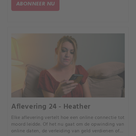
anders, maar iedereen heeft een tragisch einde.
ABONNEER NU
Aflevering 24 - Heather
Elke aflevering vertelt hoe een online connectie tot
moord leidde. Of het nu gaat om de opwinding van
online daten, de verleiding van geld verdienen of