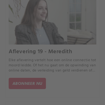
Aflevering 19 - Meredith
Elke aflevering vertelt hoe een online connectie tot
moord leidde. Of het nu gaat om de opwinding van
online daten, de verleiding van geld verdienen of
de kans om uw partner te bedriegen, elk verhaal is
anders, maar iedereen heeft een tragisch einde.
ABONNEER NU