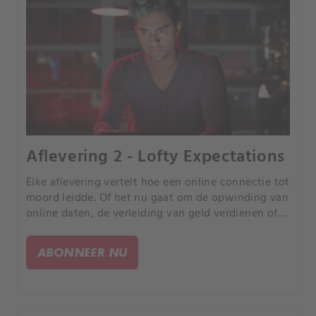
Aflevering 2 - Lofty Expectations
Elke aflevering vertelt hoe een online connectie tot
moord leidde. Of het nu gaat om de opwinding van
online daten, de verleiding van geld verdienen of
de kans om uw partner te bedriegen, elk verhaal is
anders, maar iedereen heeft een tragisch einde.
ABONNEER NU