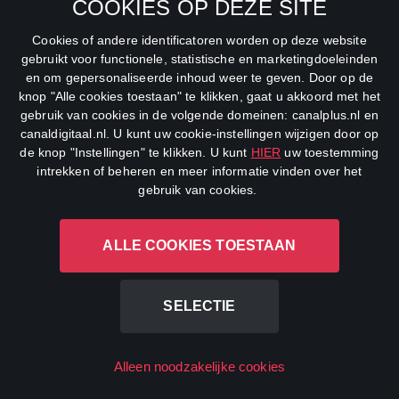
COOKIES OP DEZE SITE
Nederlands elftal
NPO 1
Cookies of andere identificatoren worden op deze website
Schaatsen
NPO 2
gebruikt voor functionele, statistische en marketingdoeleinden
en om gepersonaliseerde inhoud weer te geven. Door op de
NPO 3
knop "Alle cookies toestaan" te klikken, gaat u akkoord met het
gebruik van cookies in de volgende domeinen: canalplus.nl en
RTL 4
canaldigitaal.nl. U kunt uw cookie-instellingen wijzigen door op
de knop "Instellingen" te klikken. U kunt
HIER
uw toestemming
RTL 5
intrekken of beheren en meer informatie vinden over het
gebruik van cookies.
RTL 7
ALLE COOKIES TOESTAAN
RTL 8
RTL Z
SELECTIE
SBS6
Net5
Alleen noodzakelijke cookies
Veronica