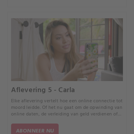
Aflevering 5 - Carla
Elke aflevering vertelt hoe een online connectie tot
moord leidde. Of het nu gaat om de opwinding van
online daten, de verleiding van geld verdienen of
de kans om uw partner te bedriegen, elk verhaal is
anders, maar iedereen heeft een tragisch einde.
ABONNEER NU