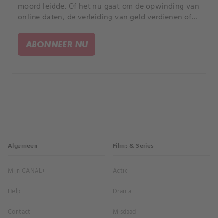
moord leidde. Of het nu gaat om de opwinding van
online daten, de verleiding van geld verdienen of
de kans om uw partner te bedriegen, elk verhaal is
anders, maar iedereen heeft een tragisch einde.
ABONNEER NU
Algemeen
Films & Series
Mijn CANAL+
Actie
Help
Drama
Contact
Misdaad