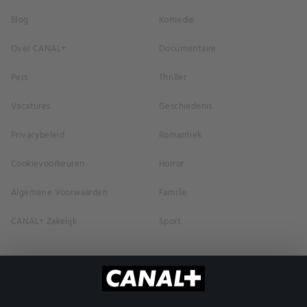
Blog
Komedie
Over CANAL+
Documentaire
Pers
Thriller
Vacatures
Geschiedenis
Privacybeleid
Romantiek
Cookievoorkeuren
Horror
Algemene Voorwaarden
Familie
CANAL+ Zakelijk
Sport
Sport
Live TV
Premier Padel
CANAL+ Action