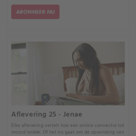
de kans om uw partner te bedriegen, elk verhaal is
anders, maar iedereen heeft een tragisch einde.
ABONNEER NU
Aflevering 25 - Jenae
Elke aflevering vertelt hoe een online connectie tot
moord leidde. Of het nu gaat om de opwinding van