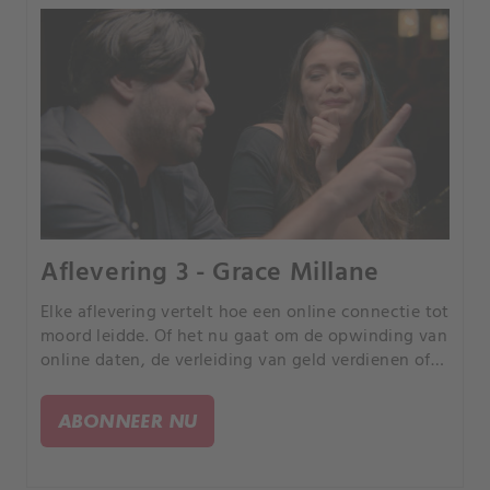
Aflevering 3 - Grace Millane
Elke aflevering vertelt hoe een online connectie tot
moord leidde. Of het nu gaat om de opwinding van
online daten, de verleiding van geld verdienen of
de kans om uw partner te bedriegen, elk verhaal is
anders, maar iedereen heeft een tragisch einde.
ABONNEER NU