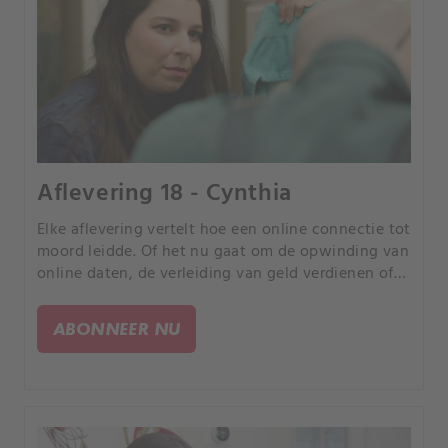
Aflevering 18 - Cynthia
Elke aflevering vertelt hoe een online connectie tot
moord leidde. Of het nu gaat om de opwinding van
online daten, de verleiding van geld verdienen of
de kans om uw partner te bedriegen, elk verhaal is
anders, maar iedereen heeft een tragisch einde.
ABONNEER NU