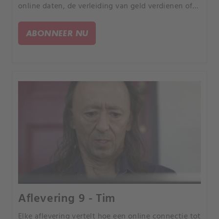
online daten, de verleiding van geld verdienen of
de kans om uw partner te bedriegen, elk verhaal is
anders, maar iedereen heeft een tragisch einde.
ABONNEER NU
Aflevering 9 - Tim
Elke aflevering vertelt hoe een online connectie tot