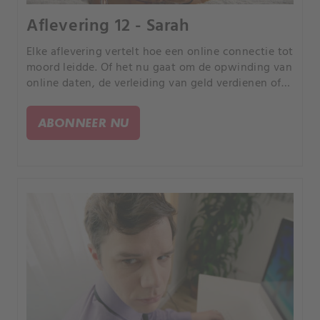
Aflevering 12 - Sarah
Elke aflevering vertelt hoe een online connectie tot
moord leidde. Of het nu gaat om de opwinding van
online daten, de verleiding van geld verdienen of
de kans om uw partner te bedriegen, elk verhaal is
anders, maar iedereen heeft een tragisch einde.
ABONNEER NU