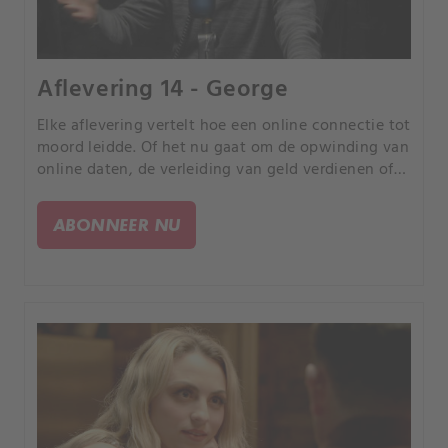
Aflevering 14 - George
Elke aflevering vertelt hoe een online connectie tot
moord leidde. Of het nu gaat om de opwinding van
online daten, de verleiding van geld verdienen of
de kans om uw partner te bedriegen, elk verhaal is
anders, maar iedereen heeft een tragisch einde.
ABONNEER NU