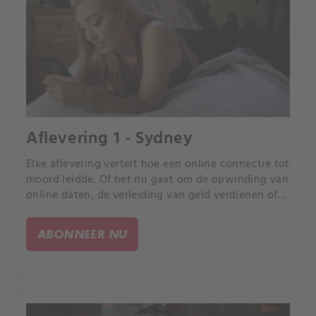
Aflevering 1 - Sydney
Elke aflevering vertelt hoe een online connectie tot
moord leidde. Of het nu gaat om de opwinding van
online daten, de verleiding van geld verdienen of
de kans om uw partner te bedriegen, elk verhaal is
anders, maar iedereen heeft een tragisch einde.
ABONNEER NU