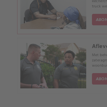
Recherch
truck we
ABON
Aflev
Met behu
zateragm
woonbuur
ABON