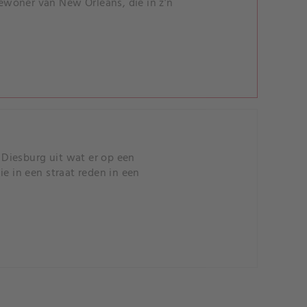
ewoner van New Orleans, die in z’n
Diesburg uit wat er op een
 in een straat reden in een