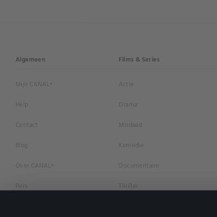
Algemeen
Films & Series
Mijn CANAL+
Actie
Help
Drama
Contact
Misdaad
Blog
Komedie
Over CANAL+
Documentaire
Pers
Thriller
Vacatures
Geschiedenis