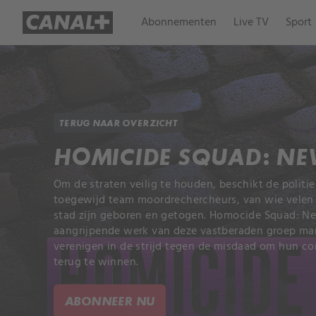
Abonnementen
Live TV
Sport
TERUG NAAR OVERZICHT
HOMICIDE SQUAD: N
Om de straten veilig te houden, beschikt de politi
toegewijd team moordrechercheurs, van wie velen z
stad zijn geboren en getogen. Homocide Squad: Ne
aangrijpende werk van deze vastberaden groep ma
verenigen in de strijd tegen de misdaad om hun c
terug te winnen.
ABONNEER NU