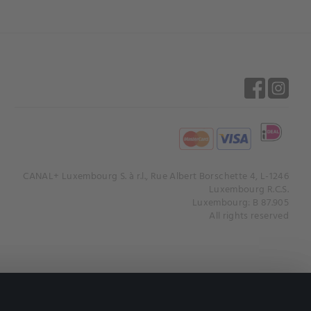
CANAL+ Luxembourg S. à r.l., Rue Albert Borschette 4, L-1246
Luxembourg R.C.S.
Luxembourg: B 87.905
All rights reserved