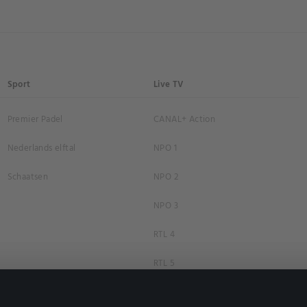
Sport
Live TV
Premier Padel
CANAL+ Action
Nederlands elftal
NPO 1
Schaatsen
NPO 2
NPO 3
RTL 4
RTL 5
RTL 7