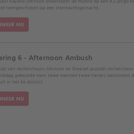
eur Rayelle Johnson onderzoekt de moord op een 42-jarige b
rd neergeschoten op een stormachtige nacht.
NEER NU
ering 6 - Afternoon Ambush
lp van rechercheurs Johnson en Stewart puzzelt rechercheur 
iddag gebeurde toen twee mannen twee tieners beschoten die
t in het 6e district.
NEER NU