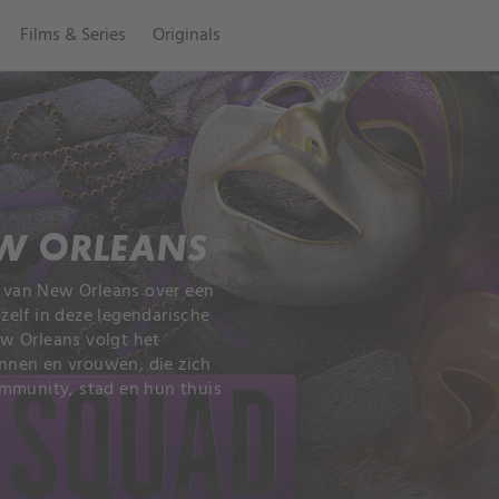
Films & Series
Originals
EW ORLEANS
e van New Orleans over een
elf in deze legendarische
w Orleans volgt het
nnen en vrouwen, die zich
ommunity, stad en hun thuis