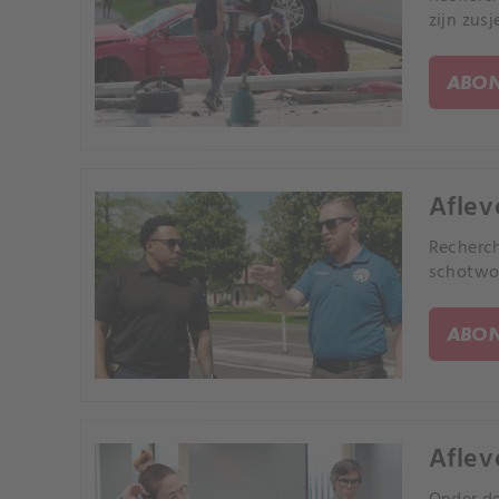
zijn zusj
ABON
Aflev
Recherc
schotwon
ABON
Aflev