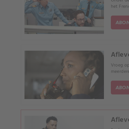
Onder de
het Fren
ABON
Aflev
Vroeg op
meerder
ABON
Aflev