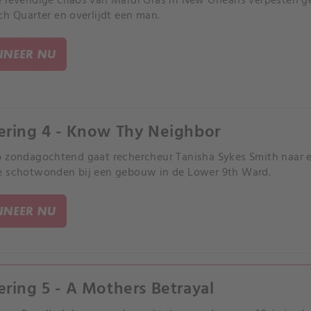
 levendige chaos van Mardi Gras in New Orleans verpesten ge
ch Quarter en overlijdt een man.
NEER NU
ering 4 - Know Thy Neighbor
 zondagochtend gaat rechercheur Tanisha Sykes Smith naar e
e schotwonden bij een gebouw in de Lower 9th Ward.
NEER NU
ering 5 - A Mothers Betrayal