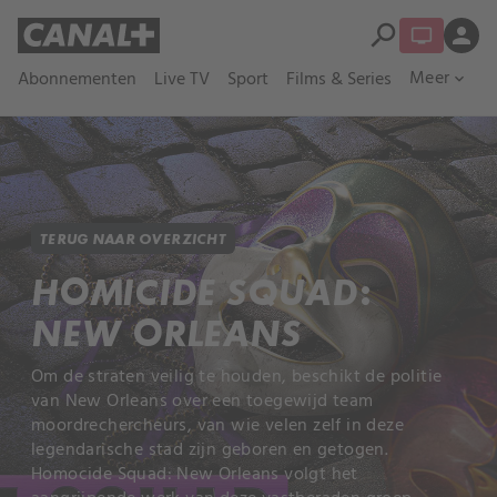
search
person
Meer
Abonnementen
Live TV
Sport
Films & Series
expand_more
TERUG NAAR OVERZICHT
HOMICIDE SQUAD:
NEW ORLEANS
Om de straten veilig te houden, beschikt de politie
van New Orleans over een toegewijd team
moordrechercheurs, van wie velen zelf in deze
legendarische stad zijn geboren en getogen.
Homocide Squad: New Orleans volgt het