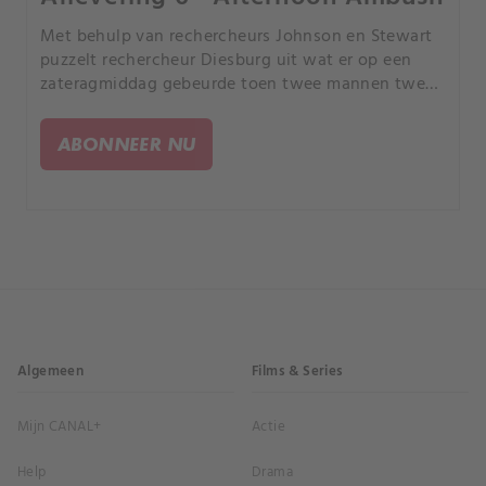
Met behulp van rechercheurs Johnson en Stewart
puzzelt rechercheur Diesburg uit wat er op een
zateragmiddag gebeurde toen twee mannen twee
tieners beschoten die in een straat reden in een
woonbuurt in het 6e district.
ABONNEER NU
Algemeen
Films & Series
Mijn CANAL+
Actie
Help
Drama