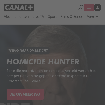
search
person
Meer
Abonnementen
Live TV
Sport
Films & Series
expand_more
TERUG NAAR OVERZICHT
HOMICIDE HUNTER
Serie die moordzaken onderzoekt, verteld vanuit het
perspectief van de gepensioneerde inspecteur uit
Colorado Joe Kenda.
ABONNEER NU