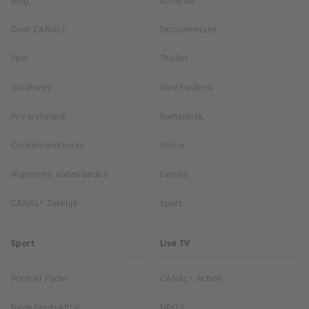
Blog
Komedie
Over CANAL+
Documentaire
Pers
Thriller
Vacatures
Geschiedenis
Privacybeleid
Romantiek
Cookievoorkeuren
Horror
Algemene Voorwaarden
Familie
CANAL+ Zakelijk
Sport
Sport
Live TV
Premier Padel
CANAL+ Action
Nederlands elftal
NPO 1