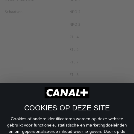
Schaatsen
NPO 2
NPO 3
RTL 4
RTL 5
RTL 7
RTL 8
RTL Z
SBS6
COOKIES OP DEZE SITE
Net5
Cookies of andere identificatoren worden op deze website
Veronica
gebruikt voor functionele, statistische en marketingdoeleinden
en om gepersonaliseerde inhoud weer te geven. Door op de