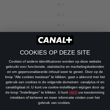
RTL 5
RTL 7
RTL 8
RTL Z
SBS6
COOKIES OP DEZE SITE
Net5
Cookies of andere identificatoren worden op deze website
Veronica
gebruikt voor functionele, statistische en marketingdoeleinden
en om gepersonaliseerde inhoud weer te geven. Door op de
DreamWorks Channel
knop "Alle cookies toestaan" te klikken, gaat u akkoord met het
gebruik van cookies in de volgende domeinen: canalplus.nl en
canaldigitaal.nl. U kunt uw cookie-instellingen wijzigen door op
de knop "Instellingen" te klikken. U kunt
HIER
uw toestemming
intrekken of beheren en meer informatie vinden over het
gebruik van cookies.