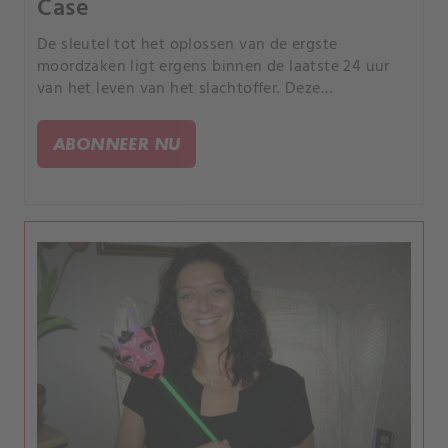
Case
De sleutel tot het oplossen van de ergste
moordzaken ligt ergens binnen de laatste 24 uur
van het leven van het slachtoffer. Deze
documentaireserie over waargebeurde misdaden
volgt rechercheurs die gebeurtenissen
ABONNEER NU
reconstrueren in dat tijdsbestek.