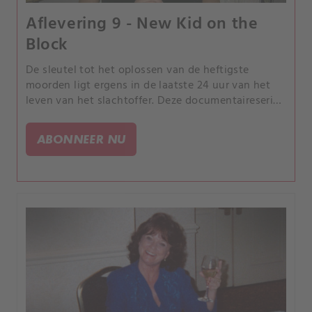
Aflevering 9 - New Kid on the
Block
De sleutel tot het oplossen van de heftigste
moorden ligt ergens in de laatste 24 uur van het
leven van het slachtoffer. Deze documentaireserie
volgt rechercheurs terwijl ze de puzzelstukjes van
de gebeurtenissen in elkaar proberen te zetten.
ABONNEER NU