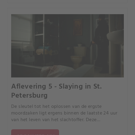
Aflevering 5 - Slaying in St.
Petersburg
De sleutel tot het oplossen van de ergste
moordzaken ligt ergens binnen de laatste 24 uur
van het leven van het slachtoffer. Deze
documentaireserie over waargebeurde misdaden
volgt rechercheurs die gebeurtenissen