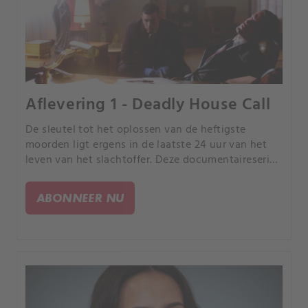
Aflevering 1 - Deadly House Call
De sleutel tot het oplossen van de heftigste
moorden ligt ergens in de laatste 24 uur van het
leven van het slachtoffer. Deze documentaireserie
volgt rechercheurs terwijl ze de puzzelstukjes van
de gebeurtenissen in elkaar proberen te zetten.
ABONNEER NU