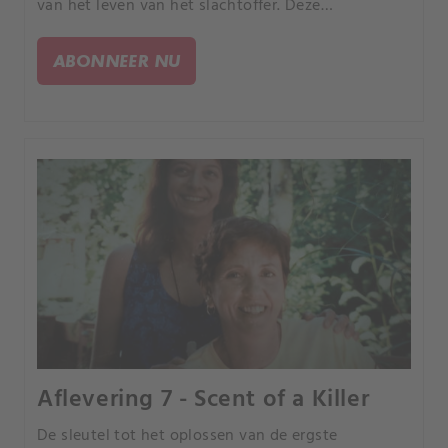
van het leven van het slachtoffer. Deze
documentaireserie over waargebeurde misdaden
volgt rechercheurs die gebeurtenissen
ABONNEER NU
reconstrueren in dat tijdsbestek.
Aflevering 7 - Scent of a Killer
De sleutel tot het oplossen van de ergste