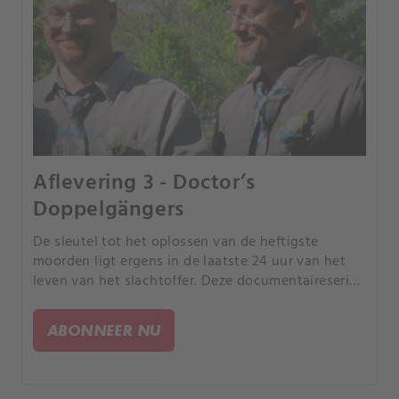
Aflevering 3 - Doctor’s
Doppelgängers
De sleutel tot het oplossen van de heftigste
moorden ligt ergens in de laatste 24 uur van het
leven van het slachtoffer. Deze documentaireserie
volgt rechercheurs terwijl ze de puzzelstukjes van
de gebeurtenissen in elkaar proberen te zetten.
ABONNEER NU