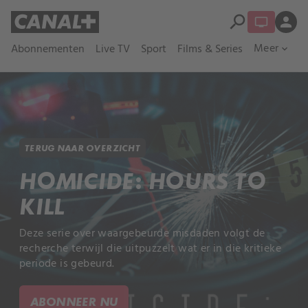
search
person
Meer
Abonnementen
Live TV
Sport
Films & Series
expand_more
TERUG NAAR OVERZICHT
HOMICIDE: HOURS TO
KILL
Deze serie over waargebeurde misdaden volgt de
recherche terwijl die uitpuzzelt wat er in die kritieke
periode is gebeurd.
ABONNEER NU