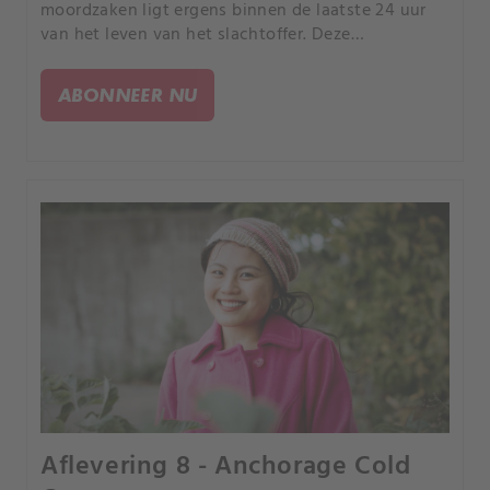
moordzaken ligt ergens binnen de laatste 24 uur
van het leven van het slachtoffer. Deze
documentaireserie over waargebeurde misdaden
volgt rechercheurs die gebeurtenissen
ABONNEER NU
reconstrueren in dat tijdsbestek.
Aflevering 8 - Anchorage Cold