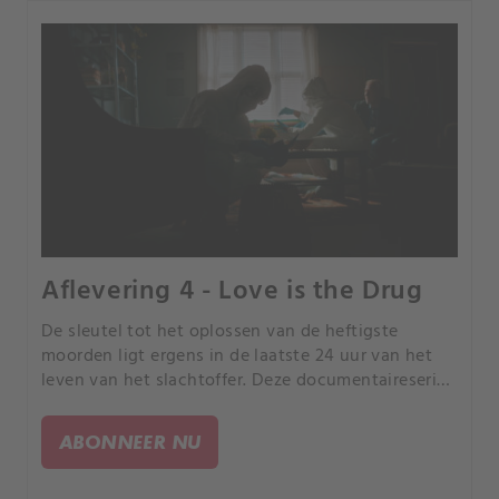
Aflevering 4 - Love is the Drug
De sleutel tot het oplossen van de heftigste
moorden ligt ergens in de laatste 24 uur van het
leven van het slachtoffer. Deze documentaireserie
volgt rechercheurs terwijl ze de puzzelstukjes van
de gebeurtenissen in elkaar proberen te zetten.
ABONNEER NU