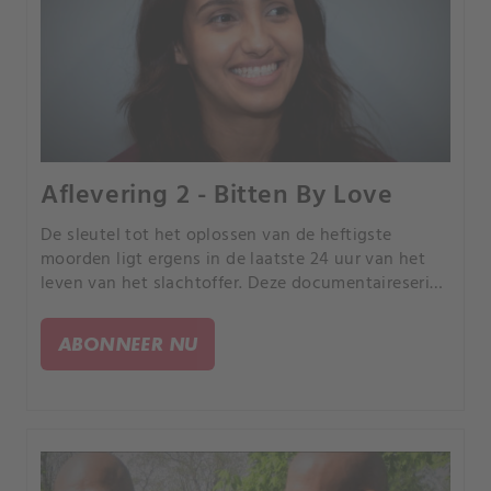
Aflevering 2 - Bitten By Love
De sleutel tot het oplossen van de heftigste
moorden ligt ergens in de laatste 24 uur van het
leven van het slachtoffer. Deze documentaireserie
volgt rechercheurs terwijl ze de puzzelstukjes van
de gebeurtenissen in elkaar proberen te zetten.
ABONNEER NU