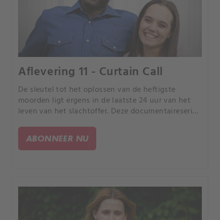
Aflevering 11 - Curtain Call
De sleutel tot het oplossen van de heftigste
moorden ligt ergens in de laatste 24 uur van het
leven van het slachtoffer. Deze documentaireserie
volgt rechercheurs terwijl ze de puzzelstukjes van
de gebeurtenissen in elkaar proberen te zetten.
ABONNEER NU