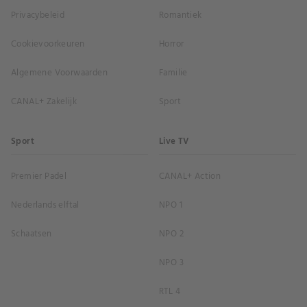
Privacybeleid
Romantiek
Cookievoorkeuren
Horror
Algemene Voorwaarden
Familie
CANAL+ Zakelijk
Sport
Sport
Live TV
Premier Padel
CANAL+ Action
Nederlands elftal
NPO 1
Schaatsen
NPO 2
NPO 3
RTL 4