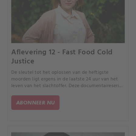
Aflevering 12 - Fast Food Cold
Justice
De sleutel tot het oplossen van de heftigste
moorden ligt ergens in de laatste 24 uur van het
leven van het slachtoffer. Deze documentaireserie
volgt rechercheurs terwijl ze de puzzelstukjes van
de gebeurtenissen in elkaar proberen te zetten.
ABONNEER NU