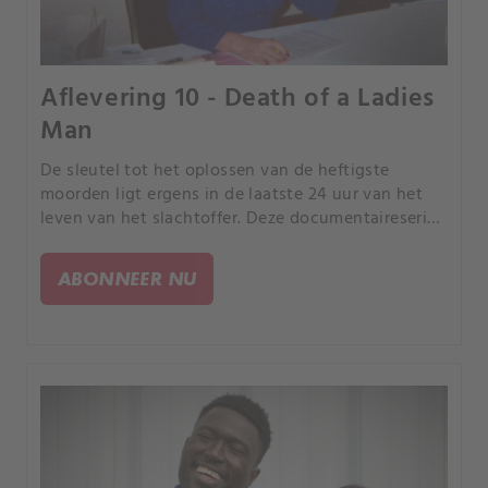
Aflevering 10 - Death of a Ladies
Man
De sleutel tot het oplossen van de heftigste
moorden ligt ergens in de laatste 24 uur van het
leven van het slachtoffer. Deze documentaireserie
volgt rechercheurs terwijl ze de puzzelstukjes van
de gebeurtenissen in elkaar proberen te zetten.
ABONNEER NU