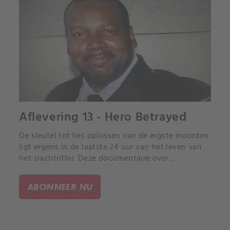
Aflevering 13 - Hero Betrayed
De sleutel tot het oplossen van de ergste moorden
ligt ergens in de laatste 24 uur van het leven van
het slachtoffer. Deze documentaire over
waargebeurde misdaad volgt rechercheurs die met
en macht proberen de zaak op te lossen.
ABONNEER NU